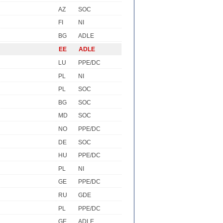
AZ
SOC
FI
NI
BG
ADLE
EE
ADLE
LU
PPE/DC
PL
NI
PL
SOC
BG
SOC
MD
SOC
NO
PPE/DC
DE
SOC
HU
PPE/DC
PL
NI
GE
PPE/DC
RU
GDE
PL
PPE/DC
GE
ADLE