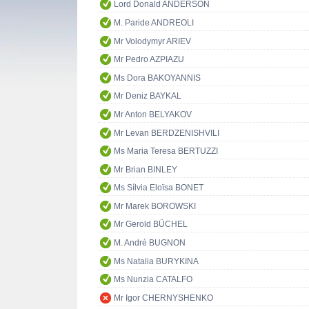
Lord Donald ANDERSON
M. Paride ANDREOLI
Mr Volodymyr ARIEV
Mr Pedro AZPIAZU
Ms Dora BAKOYANNIS
Mr Deniz BAYKAL
Mr Anton BELYAKOV
Mr Levan BERDZENISHVILI
Ms Maria Teresa BERTUZZI
Mr Brian BINLEY
Ms Sílvia Eloïsa BONET
Mr Marek BOROWSKI
Mr Gerold BÜCHEL
M. André BUGNON
Ms Natalia BURYKINA
Ms Nunzia CATALFO
Mr Igor CHERNYSHENKO