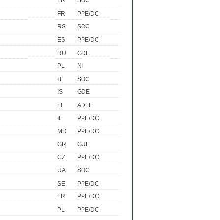
FR
SOC
FR
PPE/DC
RS
SOC
ES
PPE/DC
RU
GDE
PL
NI
IT
SOC
IS
GDE
LI
ADLE
IE
PPE/DC
MD
PPE/DC
GR
GUE
CZ
PPE/DC
UA
SOC
SE
PPE/DC
FR
PPE/DC
PL
PPE/DC