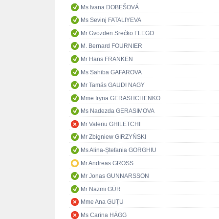
Ms Ivana DOBEŠOVÁ
Ms Sevinj FATALIYEVA
Mr Gvozden Srećko FLEGO
M. Bernard FOURNIER
Mr Hans FRANKEN
Ms Sahiba GAFAROVA
Mr Tamás GAUDI NAGY
Mme Iryna GERASHCHENKO
Ms Nadezda GERASIMOVA
Mr Valeriu GHILETCHI
Mr Zbigniew GIRZYŃSKI
Ms Alina-Ștefania GORGHIU
Mr Andreas GROSS
Mr Jonas GUNNARSSON
Mr Nazmi GÜR
Mme Ana GUŢU
Ms Carina HÄGG