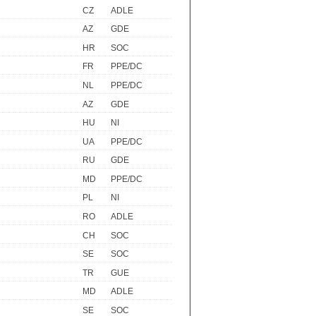
CZ
ADLE
AZ
GDE
HR
SOC
FR
PPE/DC
NL
PPE/DC
AZ
GDE
HU
NI
UA
PPE/DC
RU
GDE
MD
PPE/DC
PL
NI
RO
ADLE
CH
SOC
SE
SOC
TR
GUE
MD
ADLE
SE
SOC