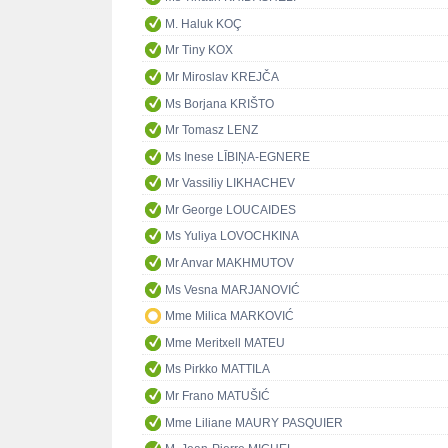
M. Haluk KOÇ
Mr Tiny KOX
Mr Miroslav KREJČA
Ms Borjana KRIŠTO
Mr Tomasz LENZ
Ms Inese LĪBIŅA-EGNERE
Mr Vassiliy LIKHACHEV
Mr George LOUCAIDES
Ms Yuliya LOVOCHKINA
Mr Anvar MAKHMUTOV
Ms Vesna MARJANOVIĆ
Mme Milica MARKOVIĆ
Mme Meritxell MATEU
Ms Pirkko MATTILA
Mr Frano MATUŠIĆ
Mme Liliane MAURY PASQUIER