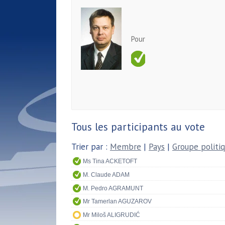
Pour
Tous les participants au vote
Trier par :
Membre
|
Pays
|
Groupe politi
Ms Tina ACKETOFT
M. Claude ADAM
M. Pedro AGRAMUNT
Mr Tamerlan AGUZAROV
Mr Miloš ALIGRUDIĆ