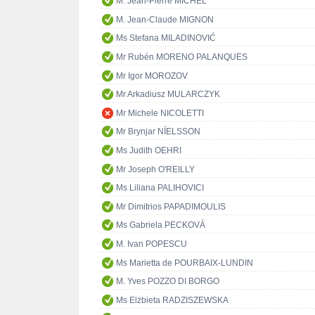
M. Jean-Pierre MICHEL
M. Jean-Claude MIGNON
Ms Stefana MILADINOVIĆ
Mr Rubén MORENO PALANQUES
Mr Igor MOROZOV
Mr Arkadiusz MULARCZYK
Mr Michele NICOLETTI
Mr Brynjar NÍELSSON
Ms Judith OEHRI
Mr Joseph O'REILLY
Ms Liliana PALIHOVICI
Mr Dimitrios PAPADIMOULIS
Ms Gabriela PECKOVÁ
M. Ivan POPESCU
Ms Marietta de POURBAIX-LUNDIN
M. Yves POZZO DI BORGO
Ms Elżbieta RADZISZEWSKA