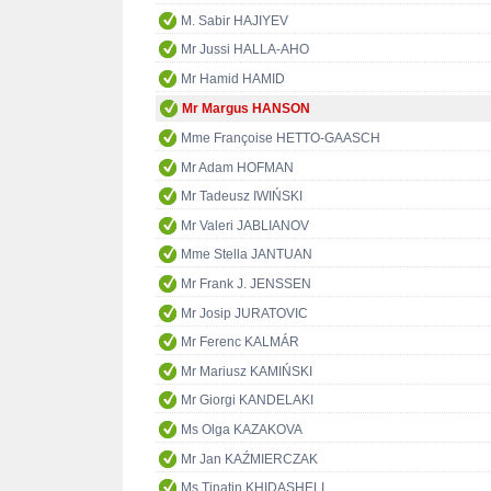
M. Sabir HAJIYEV
Mr Jussi HALLA-AHO
Mr Hamid HAMID
Mr Margus HANSON
Mme Françoise HETTO-GAASCH
Mr Adam HOFMAN
Mr Tadeusz IWIŃSKI
Mr Valeri JABLIANOV
Mme Stella JANTUAN
Mr Frank J. JENSSEN
Mr Josip JURATOVIC
Mr Ferenc KALMÁR
Mr Mariusz KAMIŃSKI
Mr Giorgi KANDELAKI
Ms Olga KAZAKOVA
Mr Jan KAŹMIERCZAK
Ms Tinatin KHIDASHELI