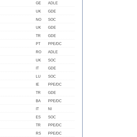
GE
ADLE
UK
GDE
NO
SOC
UK
GDE
TR
GDE
PT
PPE/DC
RO
ADLE
UK
SOC
IT
GDE
LU
SOC
IE
PPE/DC
TR
GDE
BA
PPE/DC
IT
NI
ES
SOC
TR
PPE/DC
RS
PPE/DC