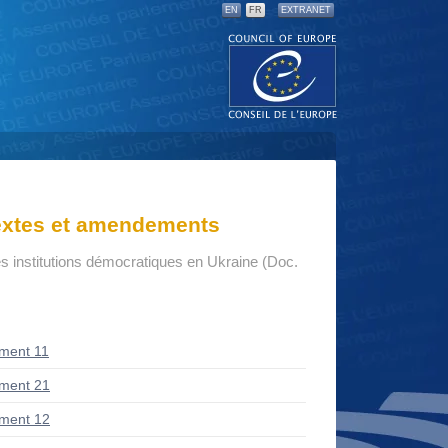
EN
FR
EXTRANET
textes et amendements
s institutions démocratiques en Ukraine (Doc.
ment 11
ment 21
ment 12