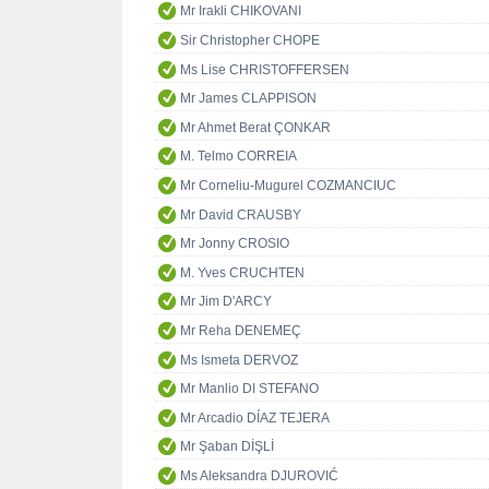
Mr Irakli CHIKOVANI
Sir Christopher CHOPE
Ms Lise CHRISTOFFERSEN
Mr James CLAPPISON
Mr Ahmet Berat ÇONKAR
M. Telmo CORREIA
Mr Corneliu-Mugurel COZMANCIUC
Mr David CRAUSBY
Mr Jonny CROSIO
M. Yves CRUCHTEN
Mr Jim D'ARCY
Mr Reha DENEMEÇ
Ms Ismeta DERVOZ
Mr Manlio DI STEFANO
Mr Arcadio DÍAZ TEJERA
Mr Şaban DİŞLİ
Ms Aleksandra DJUROVIĆ