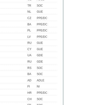
TR
SOC
NL
GUE
CZ
PPE/DC
BA
PPE/DC
PL
PPE/DC
LV
PPE/DC
RU
GUE
CY
GUE
UA
GDE
RU
GDE
RS
SOC
BA
SOC
AD
ADLE
FI
NI
HR
PPE/DC
CH
SOC