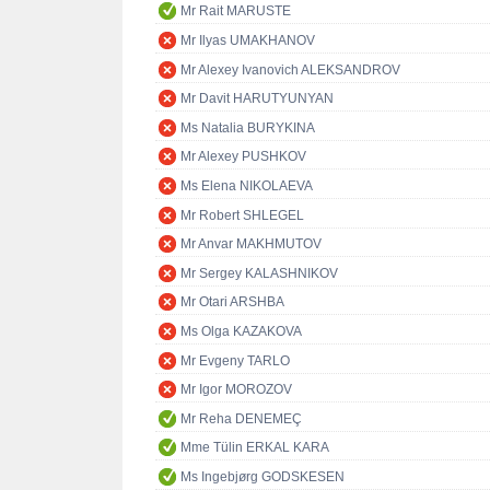
Mr Rait MARUSTE
Mr Ilyas UMAKHANOV
Mr Alexey Ivanovich ALEKSANDROV
Mr Davit HARUTYUNYAN
Ms Natalia BURYKINA
Mr Alexey PUSHKOV
Ms Elena NIKOLAEVA
Mr Robert SHLEGEL
Mr Anvar MAKHMUTOV
Mr Sergey KALASHNIKOV
Mr Otari ARSHBA
Ms Olga KAZAKOVA
Mr Evgeny TARLO
Mr Igor MOROZOV
Mr Reha DENEMEÇ
Mme Tülin ERKAL KARA
Ms Ingebjørg GODSKESEN