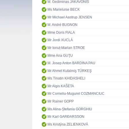
M. Gediminas JAKAVONIS
Ms Marieluise BECK
Mr Michael Aastrup JENSEN
M. André BUGNON
Mme Doris FIALA
Mr Jordi XUCLÀ
Mr Ionuț-Marian STROE
Mme Ana GUŢU
M. Josep Anton BARDINA PAU
Mr Ahmet Kutalmiş TÜRKEŞ
Ms Tinatin KHIDASHELI
Mr Algis KAŠĖTA
Mr Corneliu-Mugurel COZMANCIUC
Mr Rainer GOPP
Ms Alina-Ștefania GORGHIU
Mr Karl GARÐARSSON
Ms Kristýna ZELIENKOVÁ