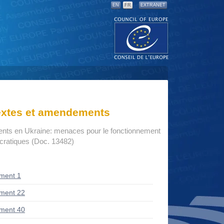
EN
FR
EXTRANET
textes et amendements
nts en Ukraine: menaces pour le fonctionnement
ocratiques (Doc. 13482)
ment 1
ment 22
ment 40