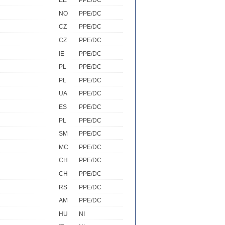
EE
PPE/DC
NO
PPE/DC
CZ
PPE/DC
CZ
PPE/DC
IE
PPE/DC
PL
PPE/DC
PL
PPE/DC
UA
PPE/DC
ES
PPE/DC
PL
PPE/DC
SM
PPE/DC
MC
PPE/DC
CH
PPE/DC
CH
PPE/DC
RS
PPE/DC
AM
PPE/DC
HU
NI