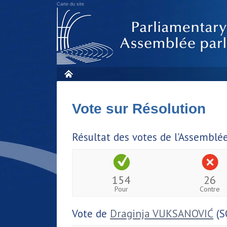
Carte du site
Vote sur Résolution
Résultat des votes de l'Assemblé
154
26
Pour
Contre
Vote de
Draginja VUKSANOVIĆ
(S