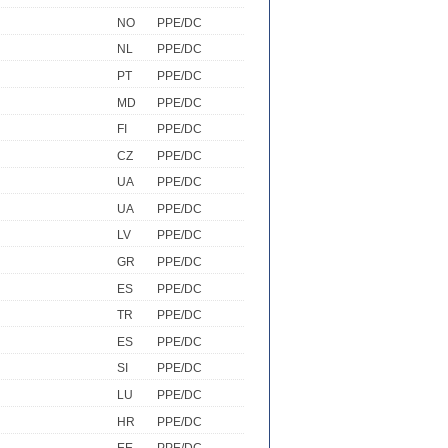
NO
PPE/DC
NL
PPE/DC
PT
PPE/DC
MD
PPE/DC
FI
PPE/DC
CZ
PPE/DC
UA
PPE/DC
UA
PPE/DC
LV
PPE/DC
GR
PPE/DC
ES
PPE/DC
TR
PPE/DC
ES
PPE/DC
SI
PPE/DC
LU
PPE/DC
HR
PPE/DC