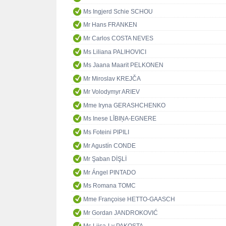
Ms Ingjerd Schie SCHOU
Mr Hans FRANKEN
Mr Carlos COSTA NEVES
Ms Liliana PALIHOVICI
Ms Jaana Maarit PELKONEN
Mr Miroslav KREJČA
Mr Volodymyr ARIEV
Mme Iryna GERASHCHENKO
Ms Inese LĪBIŅA-EGNERE
Ms Foteini PIPILI
Mr Agustín CONDE
Mr Şaban DİŞLİ
Mr Ángel PINTADO
Ms Romana TOMC
Mme Françoise HETTO-GAASCH
Mr Gordan JANDROKOVIĆ