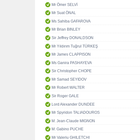
Mr Ömer SELVİ
Mr Suat ÖNAL
Ms Sahiba GAFAROVA
Mr Brian BINLEY
Sir Jeffrey DONALDSON
Mr Yıldırım Tuğrul TÜRKEŞ
Mr James CLAPPISON
Ms Ganira PASHAYEVA
Sir Christopher CHOPE
Mr Samad SEYIDOV
Mr Robert WALTER
Sir Roger GALE
Lord Alexander DUNDEE
Mr Spyridon TALIADOUROS
M. Jean-Claude MIGNON
M. Gabino PUCHE
Mr Valeriu GHILETCHI