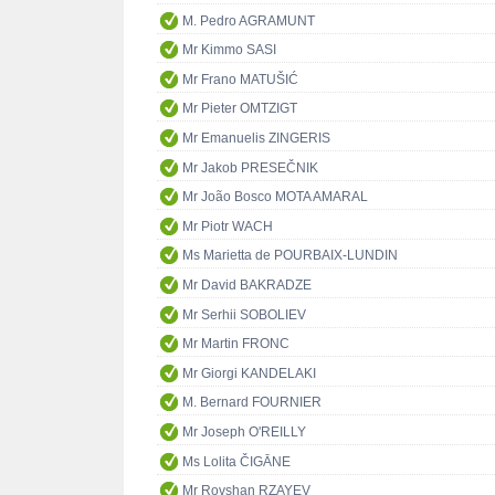
M. Pedro AGRAMUNT
Mr Kimmo SASI
Mr Frano MATUŠIĆ
Mr Pieter OMTZIGT
Mr Emanuelis ZINGERIS
Mr Jakob PRESEČNIK
Mr João Bosco MOTA AMARAL
Mr Piotr WACH
Ms Marietta de POURBAIX-LUNDIN
Mr David BAKRADZE
Mr Serhii SOBOLIEV
Mr Martin FRONC
Mr Giorgi KANDELAKI
M. Bernard FOURNIER
Mr Joseph O'REILLY
Ms Lolita ČIGĀNE
Mr Rovshan RZAYEV