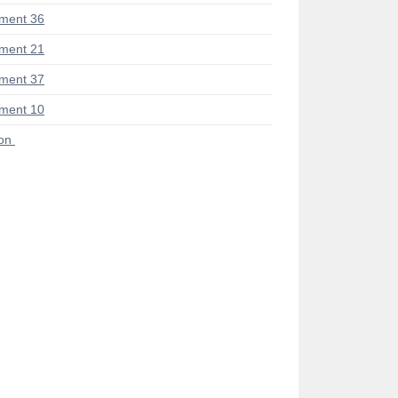
ment 36
ment 21
ment 37
ment 10
ion