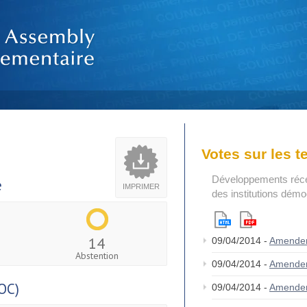
Votes sur les 
Développements réce
e
IMPRIMER
des institutions dém
14
09/04/2014 -
Amende
Abstention
09/04/2014 -
Amende
OC)
09/04/2014 -
Amende