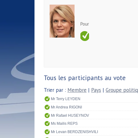
Pour
Tous les participants au vote
Trier par :
Membre
|
Pays
|
Groupe politi
Mr Terry LEYDEN
Mr Andrea RIGONI
Mr Rafael HUSEYNOV
Ms Mailis REPS
Mr Levan BERDZENISHVILI