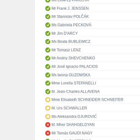
Ms Liisa-Ly PAKOSTA
Mr Frank J. JENSSEN
Mr Stanislav POLČÁK
Ms Gabriela PECKOVÁ
Mr Jim D'ARCY
Ms Beata BUBLEWICZ
Mr Tomasz LENZ
Mr Andriy SHEVCHENKO
Mr José Ignacio PALACIOS
Ms Iwona GUZOWSKA
Mme Lorella STEFANELLI
M. Jean-Charles ALLAVENA
Mme Elisabeth SCHNEIDER-SCHNEITER
M. Urs SCHWALLER
Ms Aleksandra DJUROVIĆ
M. Mher SHAHGELDYAN
Mr Tamás GAUDI NAGY