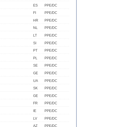
ES
PPE/DC
FI
PPE/DC
HR
PPE/DC
NL
PPE/DC
LT
PPE/DC
SI
PPE/DC
PT
PPE/DC
PL
PPE/DC
SE
PPE/DC
GE
PPE/DC
UA
PPE/DC
SK
PPE/DC
GE
PPE/DC
FR
PPE/DC
IE
PPE/DC
LV
PPE/DC
AZ
PPE/DC