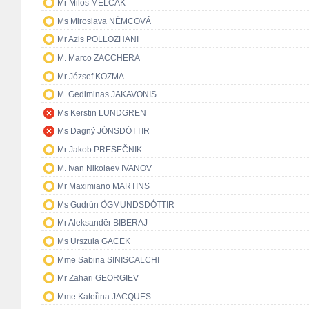
Mr Miloš MELČÁK
Ms Miroslava NĚMCOVÁ
Mr Azis POLLOZHANI
M. Marco ZACCHERA
Mr József KOZMA
M. Gediminas JAKAVONIS
Ms Kerstin LUNDGREN
Ms Dagný JÓNSDÓTTIR
Mr Jakob PRESEČNIK
M. Ivan Nikolaev IVANOV
Mr Maximiano MARTINS
Ms Gudrún ÖGMUNDSDÓTTIR
Mr Aleksandër BIBERAJ
Ms Urszula GACEK
Mme Sabina SINISCALCHI
Mr Zahari GEORGIEV
Mme Kateřina JACQUES