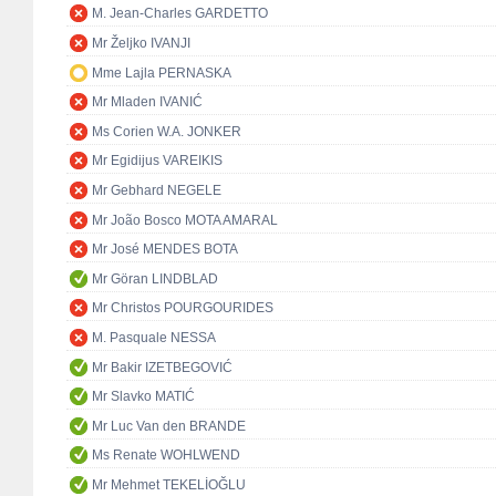
M. Jean-Charles GARDETTO
Mr Željko IVANJI
Mme Lajla PERNASKA
Mr Mladen IVANIĆ
Ms Corien W.A. JONKER
Mr Egidijus VAREIKIS
Mr Gebhard NEGELE
Mr João Bosco MOTA AMARAL
Mr José MENDES BOTA
Mr Göran LINDBLAD
Mr Christos POURGOURIDES
M. Pasquale NESSA
Mr Bakir IZETBEGOVIĆ
Mr Slavko MATIĆ
Mr Luc Van den BRANDE
Ms Renate WOHLWEND
Mr Mehmet TEKELİOĞLU