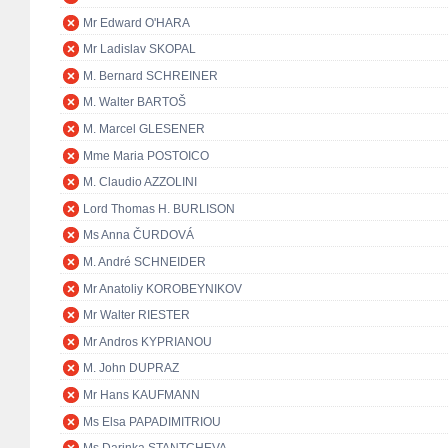
Mr Edward O'HARA
Mr Ladislav SKOPAL
M. Bernard SCHREINER
M. Walter BARTOŠ
M. Marcel GLESENER
Mme Maria POSTOICO
M. Claudio AZZOLINI
Lord Thomas H. BURLISON
Ms Anna ČURDOVÁ
M. André SCHNEIDER
Mr Anatoliy KOROBEYNIKOV
Mr Walter RIESTER
Mr Andros KYPRIANOU
M. John DUPRAZ
Mr Hans KAUFMANN
Ms Elsa PAPADIMITRIOU