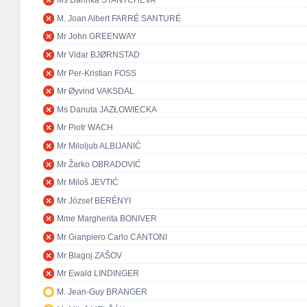
Ms Darinka STANTCHEVA
M. Joan Albert FARRÉ SANTURÉ
Mr John GREENWAY
Mr Vidar BJØRNSTAD
Mr Per-Kristian FOSS
Mr Øyvind VAKSDAL
Ms Danuta JAZŁOWIECKA
Mr Piotr WACH
Mr Miloljub ALBIJANIĆ
Mr Žarko OBRADOVIĆ
Mr Miloš JEVTIĆ
Mr József BERÉNYI
Mme Margherita BONIVER
Mr Gianpiero Carlo CANTONI
Mr Blagoj ZAŠOV
Mr Ewald LINDINGER
M. Jean-Guy BRANGER