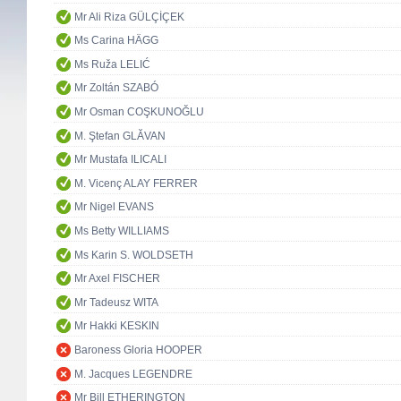
Mr Ali Riza GÜLÇİÇEK
Ms Carina HÄGG
Ms Ruža LELIĆ
Mr Zoltán SZABÓ
Mr Osman COŞKUNOĞLU
M. Ştefan GLĂVAN
Mr Mustafa ILICALI
M. Vicenç ALAY FERRER
Mr Nigel EVANS
Ms Betty WILLIAMS
Ms Karin S. WOLDSETH
Mr Axel FISCHER
Mr Tadeusz WITA
Mr Hakki KESKIN
Baroness Gloria HOOPER
M. Jacques LEGENDRE
Mr Bill ETHERINGTON