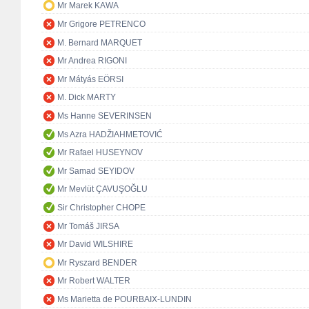
Mr Marek KAWA
Mr Grigore PETRENCO
M. Bernard MARQUET
Mr Andrea RIGONI
Mr Mátyás EÖRSI
M. Dick MARTY
Ms Hanne SEVERINSEN
Ms Azra HADŽIAHMETOVIĆ
Mr Rafael HUSEYNOV
Mr Samad SEYIDOV
Mr Mevlüt ÇAVUŞOĞLU
Sir Christopher CHOPE
Mr Tomáš JIRSA
Mr David WILSHIRE
Mr Ryszard BENDER
Mr Robert WALTER
Ms Marietta de POURBAIX-LUNDIN