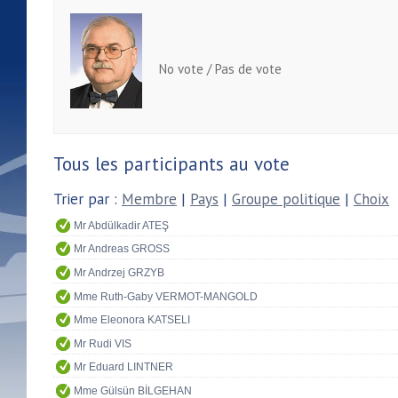
No vote / Pas de vote
Tous les participants au vote
Trier par :
Membre
|
Pays
|
Groupe politique
|
Choix
Mr Abdülkadir ATEŞ
Mr Andreas GROSS
Mr Andrzej GRZYB
Mme Ruth-Gaby VERMOT-MANGOLD
Mme Eleonora KATSELI
Mr Rudi VIS
Mr Eduard LINTNER
Mme Gülsün BİLGEHAN