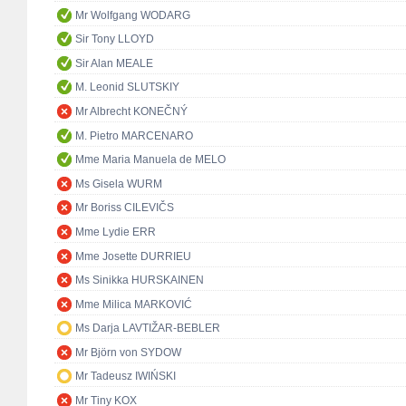
Mr Wolfgang WODARG
Sir Tony LLOYD
Sir Alan MEALE
M. Leonid SLUTSKIY
Mr Albrecht KONEČNÝ
M. Pietro MARCENARO
Mme Maria Manuela de MELO
Ms Gisela WURM
Mr Boriss CILEVIČS
Mme Lydie ERR
Mme Josette DURRIEU
Ms Sinikka HURSKAINEN
Mme Milica MARKOVIĆ
Ms Darja LAVTIŽAR-BEBLER
Mr Björn von SYDOW
Mr Tadeusz IWIŃSKI
Mr Tiny KOX