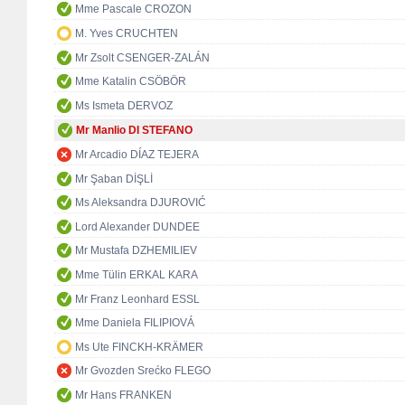
Mme Pascale CROZON
M. Yves CRUCHTEN
Mr Zsolt CSENGER-ZALÁN
Mme Katalin CSÖBÖR
Ms Ismeta DERVOZ
Mr Manlio DI STEFANO
Mr Arcadio DÍAZ TEJERA
Mr Şaban DİŞLİ
Ms Aleksandra DJUROVIĆ
Lord Alexander DUNDEE
Mr Mustafa DZHEMILIEV
Mme Tülin ERKAL KARA
Mr Franz Leonhard ESSL
Mme Daniela FILIPIOVÁ
Ms Ute FINCKH-KRÄMER
Mr Gvozden Srećko FLEGO
Mr Hans FRANKEN