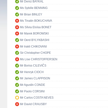
Mr Deniz BAYKAL
Ms Sybille BENNING
Mr Brian BINLEY
Ms Tinatin BOKUCHAVA
Ms Sílvia Eloïsa BONET
Mr Marek BOROWSKI
Mr Oerd BYLYKBASHI
Mr Irakli CHIKOVANI
Sir Christopher CHOPE
Ms Lise CHRISTOFFERSEN
Mr Boriss CILEVIČS
Mr Henryk CIOCH
Mr James CLAPPISON
Mr Agustín CONDE
Mr Paolo CORSINI
Mr Carlos COSTA NEVES
Mr David CRAUSBY