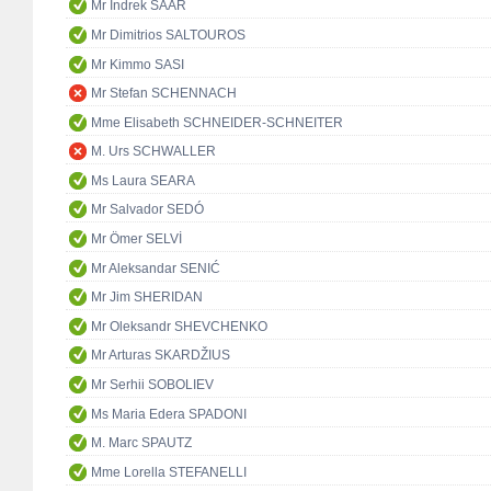
Mr Indrek SAAR
Mr Dimitrios SALTOUROS
Mr Kimmo SASI
Mr Stefan SCHENNACH
Mme Elisabeth SCHNEIDER-SCHNEITER
M. Urs SCHWALLER
Ms Laura SEARA
Mr Salvador SEDÓ
Mr Ömer SELVİ
Mr Aleksandar SENIĆ
Mr Jim SHERIDAN
Mr Oleksandr SHEVCHENKO
Mr Arturas SKARDŽIUS
Mr Serhii SOBOLIEV
Ms Maria Edera SPADONI
M. Marc SPAUTZ
Mme Lorella STEFANELLI