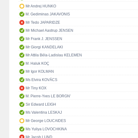
Mr Andrej HUNKO
M. Gediminas JAKAVONIS
Mr Tedo JAPARIDZE
Mr Michael Aastrup JENSEN
Mr Frank J. JENSSEN
Mr Giorgi KANDELAKI
Mr Attila Béla-Ladislau KELEMEN
M. Haluk KOÇ
Mr Igor KOLMAN
Ms Elvira KOVÁCS
Mr Tiny KOX
M. Pierre-Yves LE BORGN'
Sir Edward LEIGH
Ms Valentina LESKAJ
Mr George LOUCAIDES
Ms Yuliya LOVOCHKINA
Mr Jacob LUND