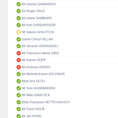
Ms Darina GABÁNIOVÁ
Sir Roger GALE
Ms Adele GAMBARO
Mr Karl GARÐARSSON
Mr Valeriu GHILETCHI
Dame Cheryl GILLAN
Mr Gerardo GIOVAGNOLI
Mr Francesco Maria GIRO
Mr Rainer GOPP
Mr Andreas GROSS
Mr Mehmet Kasım GÜLPINAR
Mme Ana GUŢU
Mr Tore HAGEBAKKEN
Mr Mike HANCOCK
Mme Françoise HETTO-GAASCH
Mr Pavel HOLÍK
Mr Jim HOOD