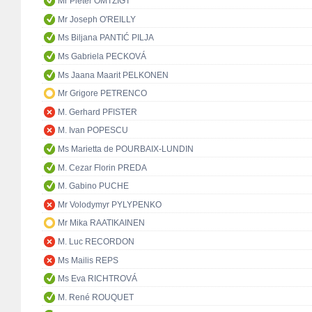
Mr Pieter OMTZIGT
Mr Joseph O'REILLY
Ms Biljana PANTIĆ PILJA
Ms Gabriela PECKOVÁ
Ms Jaana Maarit PELKONEN
Mr Grigore PETRENCO
M. Gerhard PFISTER
M. Ivan POPESCU
Ms Marietta de POURBAIX-LUNDIN
M. Cezar Florin PREDA
M. Gabino PUCHE
Mr Volodymyr PYLYPENKO
Mr Mika RAATIKAINEN
M. Luc RECORDON
Ms Mailis REPS
Ms Eva RICHTROVÁ
M. René ROUQUET