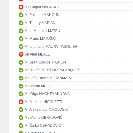
Ms Guguli MAGRADZE
M. Philippe MAHOUX
M. Thierry MARIANI
Mme Meritxell MATEU
Mr Frano MATUŠIĆ
Mme Liliane MAURY PASQUIER
Sir Alan MEALE
M. Jean-Claude MIGNON
Mr Rubén MORENO PALANQUES
Mr João Bosco MOTA AMARAL
Ms Melita MULIĆ
Ms Oľga NACHTMANNOVÁ
Mr Michele NICOLETTI
Mr Aleksandar NIKOLOSKI
Ms Marija OBRADOVIĆ
Mr Žarko OBRADOVIĆ