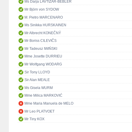
Ms Darja LAVTIŽAR-BEBLER
Mr Björn von SYDOW
M. Pietro MARCENARO
Ms Sinikka HURSKAINEN
Mr Albrecht KONEČNÝ
Mr Boriss CILEVIČS
Mr Tadeusz IWIŃSKI
Mme Josette DURRIEU
Mr Wolfgang WODARG
Sir Tony LLOYD
Sir Alan MEALE
Ms Gisela WURM
Mme Milica MARKOVIĆ
Mme Maria Manuela de MELO
Mr Leo PLATVOET
Mr Tiny KOX