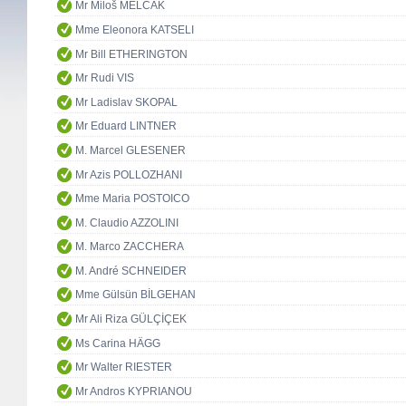
Mr Miloš MELČÁK
Mme Eleonora KATSELI
Mr Bill ETHERINGTON
Mr Rudi VIS
Mr Ladislav SKOPAL
Mr Eduard LINTNER
M. Marcel GLESENER
Mr Azis POLLOZHANI
Mme Maria POSTOICO
M. Claudio AZZOLINI
M. Marco ZACCHERA
M. André SCHNEIDER
Mme Gülsün BİLGEHAN
Mr Ali Riza GÜLÇİÇEK
Ms Carina HÄGG
Mr Walter RIESTER
Mr Andros KYPRIANOU