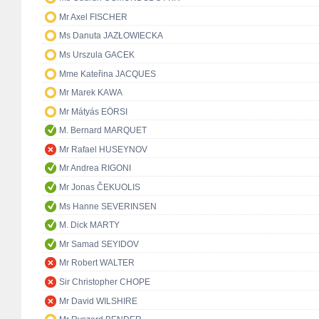
Mr Axel FISCHER
Ms Danuta JAZŁOWIECKA
Ms Urszula GACEK
Mme Kateřina JACQUES
Mr Marek KAWA
Mr Mátyás EÖRSI
M. Bernard MARQUET
Mr Rafael HUSEYNOV
Mr Andrea RIGONI
Mr Jonas ČEKUOLIS
Ms Hanne SEVERINSEN
M. Dick MARTY
Mr Samad SEYIDOV
Mr Robert WALTER
Sir Christopher CHOPE
Mr David WILSHIRE