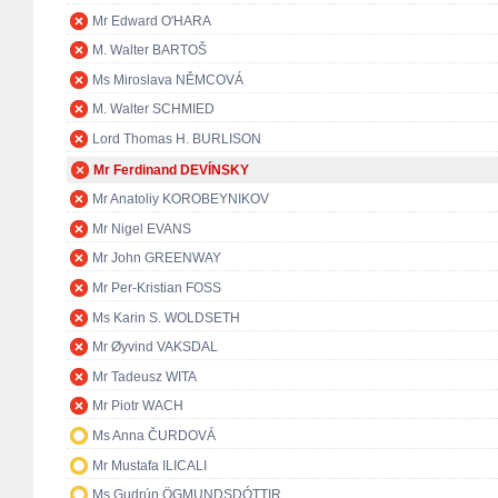
Mr Edward O'HARA
M. Walter BARTOŠ
Ms Miroslava NĚMCOVÁ
M. Walter SCHMIED
Lord Thomas H. BURLISON
Mr Ferdinand DEVÍNSKY
Mr Anatoliy KOROBEYNIKOV
Mr Nigel EVANS
Mr John GREENWAY
Mr Per-Kristian FOSS
Ms Karin S. WOLDSETH
Mr Øyvind VAKSDAL
Mr Tadeusz WITA
Mr Piotr WACH
Ms Anna ČURDOVÁ
Mr Mustafa ILICALI
Ms Gudrún ÖGMUNDSDÓTTIR