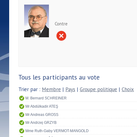
Contre
Tous les participants au vote
Trier par :
Membre
|
Pays
|
Groupe politique
|
Choix
M. Bernard SCHREINER
Mr Abdülkadir ATEŞ
Mr Andreas GROSS
Mr Andrzej GRZYB
Mme Ruth-Gaby VERMOT-MANGOLD