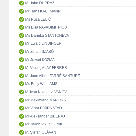
M. John DUPRAZ
Mr Hans KAUFMANN
Ms Ruža LELIĆ
Ms Elsa PAPADIMITRIOU
Ms Darinka STANTCHEVA
Mr Ewald LINDINGER
Mr Zoltán SZABÓ
Mr József KOZMA
M. Vicenç ALAY FERRER
M. Joan Albert FARRÉ SANTURÉ
Ms Betty WILLIAMS
M. Ivan Nikolaev IVANOV
Mr Maximiano MARTINS
Mr Vidar BJØRNSTAD
Mr Aleksandër BIBERAJ
Mr Jakob PRESEČNIK
M. Ştefan GLĂVAN