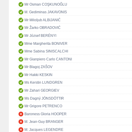
Mr Osman COŞKUNOĞLU
M. Gediminas JAKAVONIS
Mr Miloljub ALBIJANIĆ
Mr Žarko OBRADOVIĆ
Mr József BERÉNYI
Mme Margherita BONIVER
Mme Sabina SINISCALCHI
Mr Gianpiero Carlo CANTONI
Mr Blagoj ZAŠOV
Mr Hakki KESKIN
Ms Kerstin LUNDGREN
Mr Zahari GEORGIEV
Ms Dagný JÓNSDÓTTIR
Mr Grigore PETRENCO
Baroness Gloria HOOPER
M. Jean-Guy BRANGER
M. Jacques LEGENDRE