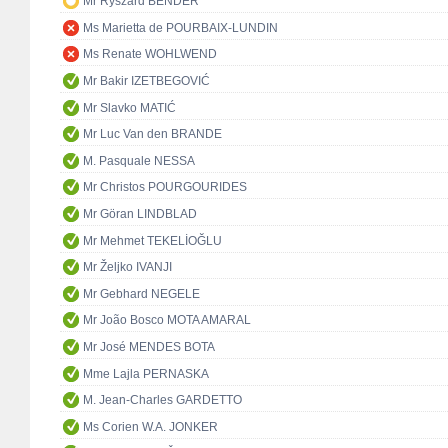
Mr Ryszard BENDER
Ms Marietta de POURBAIX-LUNDIN
Ms Renate WOHLWEND
Mr Bakir IZETBEGOVIĆ
Mr Slavko MATIĆ
Mr Luc Van den BRANDE
M. Pasquale NESSA
Mr Christos POURGOURIDES
Mr Göran LINDBLAD
Mr Mehmet TEKELİOĞLU
Mr Željko IVANJI
Mr Gebhard NEGELE
Mr João Bosco MOTA AMARAL
Mr José MENDES BOTA
Mme Lajla PERNASKA
M. Jean-Charles GARDETTO
Ms Corien W.A. JONKER