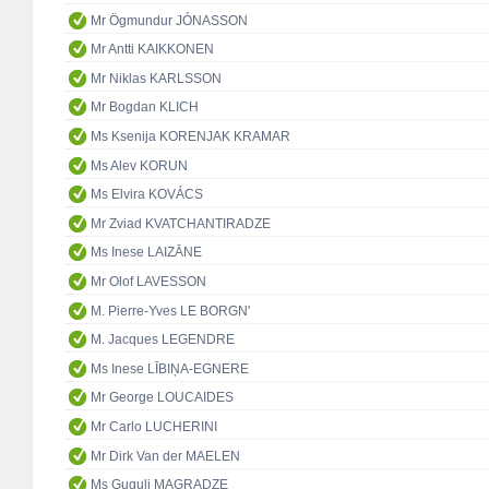
Mr Ögmundur JÓNASSON
Mr Antti KAIKKONEN
Mr Niklas KARLSSON
Mr Bogdan KLICH
Ms Ksenija KORENJAK KRAMAR
Ms Alev KORUN
Ms Elvira KOVÁCS
Mr Zviad KVATCHANTIRADZE
Ms Inese LAIZĀNE
Mr Olof LAVESSON
M. Pierre-Yves LE BORGN'
M. Jacques LEGENDRE
Ms Inese LĪBIŅA-EGNERE
Mr George LOUCAIDES
Mr Carlo LUCHERINI
Mr Dirk Van der MAELEN
Ms Guguli MAGRADZE