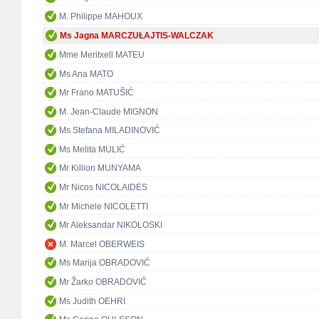
M. Philippe MAHOUX
Ms Jagna MARCZUŁAJTIS-WALCZAK
Mme Meritxell MATEU
Ms Ana MATO
Mr Frano MATUŠIĆ
M. Jean-Claude MIGNON
Ms Stefana MILADINOVIĆ
Ms Melita MULIĆ
Mr Killion MUNYAMA
Mr Nicos NICOLAIDES
Mr Michele NICOLETTI
Mr Aleksandar NIKOLOSKI
M. Marcel OBERWEIS
Ms Marija OBRADOVIĆ
Mr Žarko OBRADOVIĆ
Ms Judith OEHRI