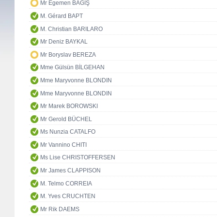
Mr Egemen BAĞIŞ
M. Gérard BAPT
M. Christian BARILARO
Mr Deniz BAYKAL
Mr Boryslav BEREZA
Mme Gülsün BİLGEHAN
Mme Maryvonne BLONDIN
Mme Maryvonne BLONDIN
Mr Marek BOROWSKI
Mr Gerold BÜCHEL
Ms Nunzia CATALFO
Mr Vannino CHITI
Ms Lise CHRISTOFFERSEN
Mr James CLAPPISON
M. Telmo CORREIA
M. Yves CRUCHTEN
Mr Rik DAEMS