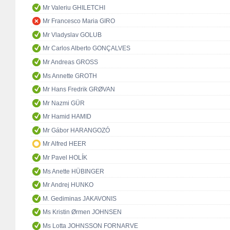
Mr Valeriu GHILETCHI
Mr Francesco Maria GIRO
Mr Vladyslav GOLUB
Mr Carlos Alberto GONÇALVES
Mr Andreas GROSS
Ms Annette GROTH
Mr Hans Fredrik GRØVAN
Mr Nazmi GÜR
Mr Hamid HAMID
Mr Gábor HARANGOZÓ
Mr Alfred HEER
Mr Pavel HOLÍK
Ms Anette HÜBINGER
Mr Andrej HUNKO
M. Gediminas JAKAVONIS
Ms Kristin Ørmen JOHNSEN
Ms Lotta JOHNSSON FORNARVE