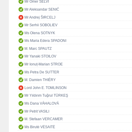
Mr Ömer SELVİ
Mr Aleksandar SENIĆ
Mr Andrej ŠIRCELJ
Mr Serhii SOBOLIEV
Ms Olena SOTNYK
Ms Maria Edera SPADONI
M. Marc SPAUTZ
Mr Yanaki STOILOV
Mr Ionuț-Marian STROE
Ms Petra De SUTTER
M. Damien THIÉRY
Lord John E. TOMLINSON
Mr Yıldırım Tuğrul TÜRKEŞ
Ms Dana VÁHALOVÁ
Mr Petrit VASILI
M. Stefaan VERCAMER
Ms Birutė VĖSAITĖ