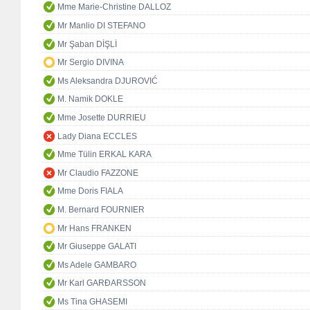
Mme Marie-Christine DALLOZ
Mr Manlio DI STEFANO
Mr Şaban DİŞLİ
Mr Sergio DIVINA
Ms Aleksandra DJUROVIĆ
M. Namik DOKLE
Mme Josette DURRIEU
Lady Diana ECCLES
Mme Tülin ERKAL KARA
Mr Claudio FAZZONE
Mme Doris FIALA
M. Bernard FOURNIER
Mr Hans FRANKEN
Mr Giuseppe GALATI
Ms Adele GAMBARO
Mr Karl GARÐARSSON
Ms Tina GHASEMI