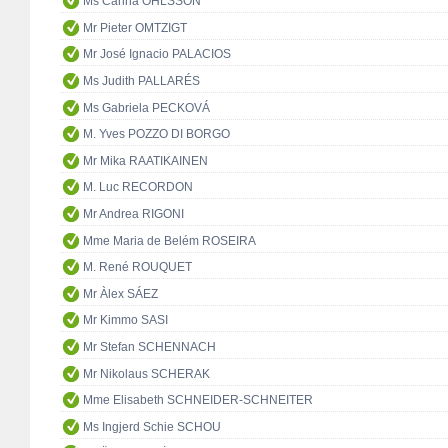
Ms Carina OHLSSON
Mr Pieter OMTZIGT
Mr José Ignacio PALACIOS
Ms Judith PALLARÉS
Ms Gabriela PECKOVÁ
M. Yves POZZO DI BORGO
Mr Mika RAATIKAINEN
M. Luc RECORDON
Mr Andrea RIGONI
Mme Maria de Belém ROSEIRA
M. René ROUQUET
Mr Àlex SÁEZ
Mr Kimmo SASI
Mr Stefan SCHENNACH
Mr Nikolaus SCHERAK
Mme Elisabeth SCHNEIDER-SCHNEITER
Ms Ingjerd Schie SCHOU