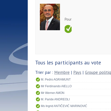
Pour
Tous les participants au vote
Trier par :
Membre
|
Pays
|
Groupe politi
M. Pedro AGRAMUNT
Mr Ferdinando AIELLO
Mr Werner AMON
M. Paride ANDREOLI
Ms Ingrid ANTIČEVIĆ MARINOVIĆ