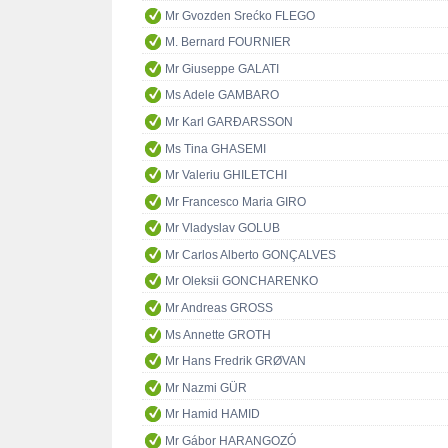
Mr Gvozden Srećko FLEGO
M. Bernard FOURNIER
Mr Giuseppe GALATI
Ms Adele GAMBARO
Mr Karl GARÐARSSON
Ms Tina GHASEMI
Mr Valeriu GHILETCHI
Mr Francesco Maria GIRO
Mr Vladyslav GOLUB
Mr Carlos Alberto GONÇALVES
Mr Oleksii GONCHARENKO
Mr Andreas GROSS
Ms Annette GROTH
Mr Hans Fredrik GRØVAN
Mr Nazmi GÜR
Mr Hamid HAMID
Mr Gábor HARANGOZÓ