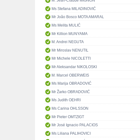
M. Jean-Claude MIGNON
Ms Stefana MILADINOVIĆ
Mr João Bosco MOTA AMARAL
Ms Melita MULIĆ
Mr Killion MUNYAMA
M. Andrei NEGUTA
Mr Miroslav NENUTIL
Mr Michele NICOLETTI
Mr Aleksandar NIKOLOSKI
M. Marcel OBERWEIS
Ms Marija OBRADOVIĆ
Mr Žarko OBRADOVIĆ
Ms Judith OEHRI
Ms Carina OHLSSON
Mr Pieter OMTZIGT
Mr José Ignacio PALACIOS
Ms Liliana PALIHOVICI