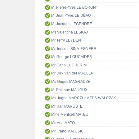
M. Pierre-Yves LE BORGN'
M. Jean-Yves LE DÉAUT
M. Jacques LEGENDRE
Ms Valentina LESKAJ
Mr Terry LEYDEN
Ms Inese LĪBIŅA-EGNERE
Mr George LOUCAIDES
Mr Carlo LUCHERINI
Mr Dirk Van der MAELEN
Ms Guguli MAGRADZE
M. Philippe MAHOUX
Ms Jagna MARCZUŁAJTIS-WALCZAK
Mr Rait MARUSTE
Mme Meritxell MATEU
Ms Ana MATO
Mr Frano MATUŠIĆ