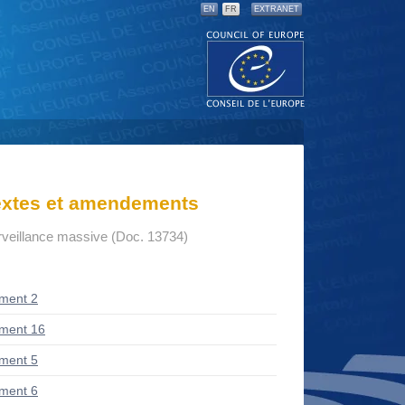
EN
FR
EXTRANET
textes et amendements
rveillance massive (Doc. 13734)
ment 2
ment 16
ment 5
ment 6