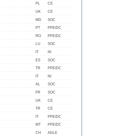
PL
CE
UK
CE
MD
SOC
PT
PPE/DC
RO
PPE/DC
LU
SOC
IT
NI
ES
SOC
TR
PPE/DC
IT
NI
AL
SOC
FR
SOC
UK
CE
TR
CE
IT
PPE/DC
MT
PPE/DC
CH
ADLE