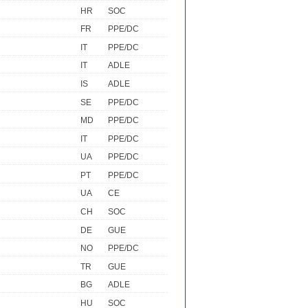
HR
SOC
FR
PPE/DC
IT
PPE/DC
IT
ADLE
IS
ADLE
SE
PPE/DC
MD
PPE/DC
IT
PPE/DC
UA
PPE/DC
PT
PPE/DC
UA
CE
CH
SOC
DE
GUE
NO
PPE/DC
TR
GUE
BG
ADLE
HU
SOC