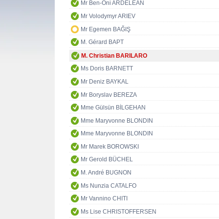
Mr Ben-Oni ARDELEAN
Mr Volodymyr ARIEV
Mr Egemen BAĞIŞ
M. Gérard BAPT
M. Christian BARILARO
Ms Doris BARNETT
Mr Deniz BAYKAL
Mr Boryslav BEREZA
Mme Gülsün BİLGEHAN
Mme Maryvonne BLONDIN
Mme Maryvonne BLONDIN
Mr Marek BOROWSKI
Mr Gerold BÜCHEL
M. André BUGNON
Ms Nunzia CATALFO
Mr Vannino CHITI
Ms Lise CHRISTOFFERSEN