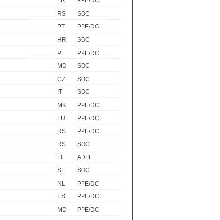
FR
PPE/DC
RS
SOC
PT
PPE/DC
HR
SOC
PL
PPE/DC
MD
SOC
CZ
SOC
IT
SOC
MK
PPE/DC
LU
PPE/DC
RS
PPE/DC
RS
SOC
LI
ADLE
SE
SOC
NL
PPE/DC
ES
PPE/DC
MD
PPE/DC