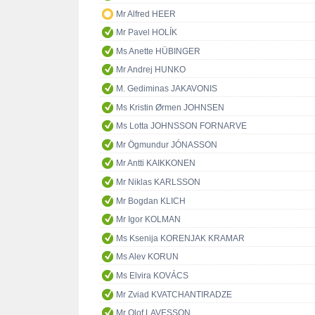
Mr Alfred HEER
Mr Pavel HOLÍK
Ms Anette HÜBINGER
Mr Andrej HUNKO
M. Gediminas JAKAVONIS
Ms Kristin Ørmen JOHNSEN
Ms Lotta JOHNSSON FORNARVE
Mr Ögmundur JÓNASSON
Mr Antti KAIKKONEN
Mr Niklas KARLSSON
Mr Bogdan KLICH
Mr Igor KOLMAN
Ms Ksenija KORENJAK KRAMAR
Ms Alev KORUN
Ms Elvira KOVÁCS
Mr Zviad KVATCHANTIRADZE
Mr Olof LAVESSON