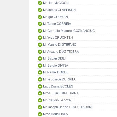
Mr Henryk CIOCH
Mr James CLAPPISON
Mr Igor CORMAN
M. Telmo CORREIA
Mr Corneliu-Mugurel COZMANCIUC
M. Yves CRUCHTEN
Mr Manlio DI STEFANO
Mr Arcadio DÍAZ TEJERA
Mr Şaban DİŞLİ
Mr Sergio DIVINA
M. Namik DOKLE
Mme Josette DURRIEU
Lady Diana ECCLES
Mme Tülin ERKAL KARA
Mr Claudio FAZZONE
Mr Joseph Beppe FENECH ADAMI
Mme Doris FIALA