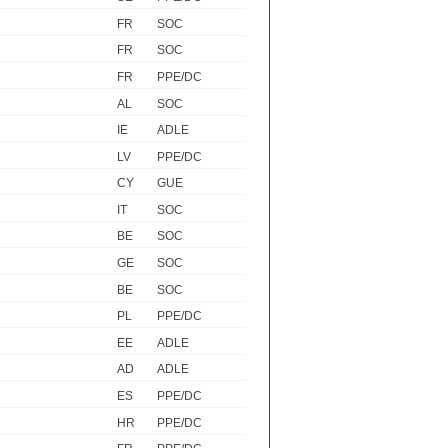
FR
SOC
FR
SOC
FR
PPE/DC
AL
SOC
IE
ADLE
LV
PPE/DC
CY
GUE
IT
SOC
BE
SOC
GE
SOC
BE
SOC
PL
PPE/DC
EE
ADLE
AD
ADLE
ES
PPE/DC
HR
PPE/DC