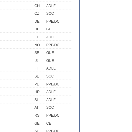
CH
ADLE
CZ
SOC
DE
PPE/DC
DE
GUE
LT
ADLE
NO
PPE/DC
SE
GUE
IS
GUE
FI
ADLE
SE
SOC
PL
PPE/DC
HR
ADLE
SI
ADLE
AT
SOC
RS
PPE/DC
GE
CE
SE
PPE/DC