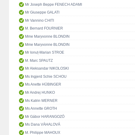
Mr Joseph Beppe FENECH ADAMI
Mr Giuseppe GALATI
Mr Vannino CHITI
M. Bernard FOURNIER
Mme Maryvonne BLONDIN
Mme Maryvonne BLONDIN
Mr Ionuț-Marian STROE
M. Marc SPAUTZ
Mr Aleksandar NIKOLOSKI
Ms Ingjerd Schie SCHOU
Ms Anette HÜBINGER
Mr Andrej HUNKO
Ms Katrin WERNER
Ms Annette GROTH
Mr Gábor HARANGOZÓ
Ms Dana VÁHALOVÁ
M. Philippe MAHOUX