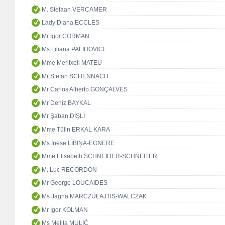
M. Stefaan VERCAMER
Lady Diana ECCLES
Mr Igor CORMAN
Ms Liliana PALIHOVICI
Mme Meritxell MATEU
Mr Stefan SCHENNACH
Mr Carlos Alberto GONÇALVES
Mr Deniz BAYKAL
Mr Şaban DİŞLİ
Mme Tülin ERKAL KARA
Ms Inese LĪBIŅA-EGNERE
Mme Elisabeth SCHNEIDER-SCHNEITER
M. Luc RECORDON
Mr George LOUCAIDES
Ms Jagna MARCZUŁAJTIS-WALCZAK
Mr Igor KOLMAN
Ms Melita MULIĆ