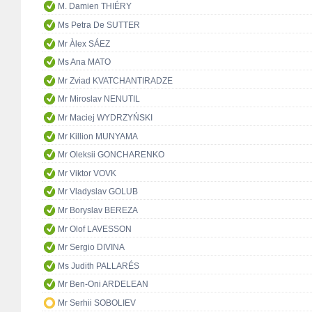
M. Damien THIÉRY
Ms Petra De SUTTER
Mr Àlex SÁEZ
Ms Ana MATO
Mr Zviad KVATCHANTIRADZE
Mr Miroslav NENUTIL
Mr Maciej WYDRZYŃSKI
Mr Killion MUNYAMA
Mr Oleksii GONCHARENKO
Mr Viktor VOVK
Mr Vladyslav GOLUB
Mr Boryslav BEREZA
Mr Olof LAVESSON
Mr Sergio DIVINA
Ms Judith PALLARÉS
Mr Ben-Oni ARDELEAN
Mr Serhii SOBOLIEV