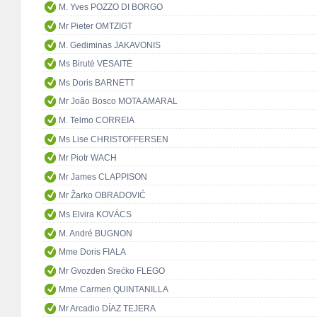
M. Yves POZZO DI BORGO
Mr Pieter OMTZIGT
M. Gediminas JAKAVONIS
Ms Birutė VĖSAITĖ
Ms Doris BARNETT
Mr João Bosco MOTA AMARAL
M. Telmo CORREIA
Ms Lise CHRISTOFFERSEN
Mr Piotr WACH
Mr James CLAPPISON
Mr Žarko OBRADOVIĆ
Ms Elvira KOVÁCS
M. André BUGNON
Mme Doris FIALA
Mr Gvozden Srećko FLEGO
Mme Carmen QUINTANILLA
Mr Arcadio DÍAZ TEJERA