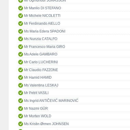
Mr Ögmundur JÓNASSON
Mr Manlio DI STEFANO
Mr Michele NICOLETTI
Mr Ferdinando AIELLO
Ms Maria Edera SPADONI
Ms Nunzia CATALFO
Mr Francesco Maria GIRO
Ms Adele GAMBARO
Mr Carlo LUCHERINI
Mr Claudio FAZZONE
Mr Hamid HAMID
Ms Valentina LESKAJ
Mr Petrit VASILI
Ms Ingrid ANTIČEVIĆ MARINOVIĆ
Mr Nazmi GÜR
Mr Morten WOLD
Ms Kristin Ørmen JOHNSEN