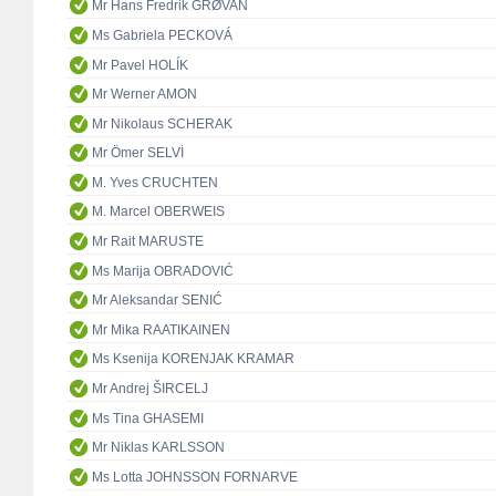
Mr Hans Fredrik GRØVAN
Ms Gabriela PECKOVÁ
Mr Pavel HOLÍK
Mr Werner AMON
Mr Nikolaus SCHERAK
Mr Ömer SELVİ
M. Yves CRUCHTEN
M. Marcel OBERWEIS
Mr Rait MARUSTE
Ms Marija OBRADOVIĆ
Mr Aleksandar SENIĆ
Mr Mika RAATIKAINEN
Ms Ksenija KORENJAK KRAMAR
Mr Andrej ŠIRCELJ
Ms Tina GHASEMI
Mr Niklas KARLSSON
Ms Lotta JOHNSSON FORNARVE