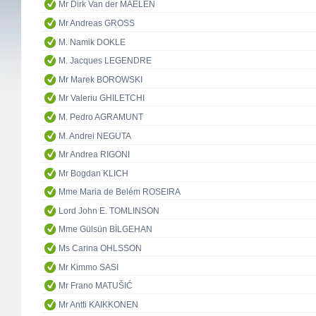
Mr Dirk Van der MAELEN
Mr Andreas GROSS
M. Namik DOKLE
M. Jacques LEGENDRE
Mr Marek BOROWSKI
Mr Valeriu GHILETCHI
M. Pedro AGRAMUNT
M. Andrei NEGUTA
Mr Andrea RIGONI
Mr Bogdan KLICH
Mme Maria de Belém ROSEIRA
Lord John E. TOMLINSON
Mme Gülsün BİLGEHAN
Ms Carina OHLSSON
Mr Kimmo SASI
Mr Frano MATUŠIĆ
Mr Antti KAIKKONEN