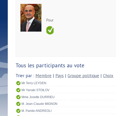
Pour
Tous les participants au vote
Trier par :
Membre
|
Pays
|
Groupe politique
|
Choix
Mr Terry LEYDEN
Mr Yanaki STOILOV
Mme Josette DURRIEU
M. Jean-Claude MIGNON
M. Paride ANDREOLI