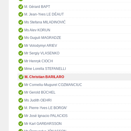
M. Gérard BAPT
M. Jean-Yves LE DÉAUT
Ms Stefana MILADINOVIĆ
Ms Alev KORUN
Ms Guguli MAGRADZE
Mr Volodymyr ARIEV
Mr Sergiy VLASENKO
Mr Henryk CIOCH
Mme Lorella STEFANELLI
M. Christian BARILARO
Mr Corneliu-Mugurel COZMANCIUC
Mr Gerold BÜCHEL
Ms Judith OEHRI
M. Pierre-Yves LE BORGN'
Mr José Ignacio PALACIOS
Mr Karl GARÐARSSON