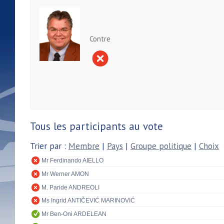
Contre
Tous les participants au vote
Trier par :
Membre
|
Pays
|
Groupe politique
|
Choix
Mr Ferdinando AIELLO
Mr Werner AMON
M. Paride ANDREOLI
Ms Ingrid ANTIČEVIĆ MARINOVIĆ
Mr Ben-Oni ARDELEAN