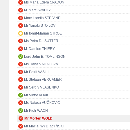
Ms Maria Edera SPADONI
M. Marc SPAUTZ
Mme Lorella STEFANELLI
Mr Yanaki STOILOV
Mr Ionuț-Marian STROE
Ms Petra De SUTTER
M. Damien THIÉRY
Lord John E. TOMLINSON
Ms Dana VÁHALOVÁ
Mr Petrit VASILI
M. Stefaan VERCAMER
Mr Sergiy VLASENKO
Mr Viktor VOVK
Ms Nataša VUČKOVIĆ
Mr Piotr WACH
Mr Morten WOLD
Mr Maciej WYDRZYŃSKI