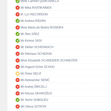
Mme Carmen QUINTANILLA
Mr Mika RAATIKAINEN
M. Luc RECORDON
Mr Andrea RIGONI
Mme Maria de Belém ROSEIRA
Mr Àlex SÁEZ
Mr Kimmo SASI
Mr Stefan SCHENNACH
Mr Nikolaus SCHERAK
Mme Elisabeth SCHNEIDER-SCHNEITER
Ms Ingjerd Schie SCHOU
Mr Ömer SELVİ
Mr Aleksandar SENIĆ
Mr Andrej ŠIRCELJ
Mr Arturas SKARDŽIUS
Mr Serhii SOBOLIEV
Ms Olena SOTNYK