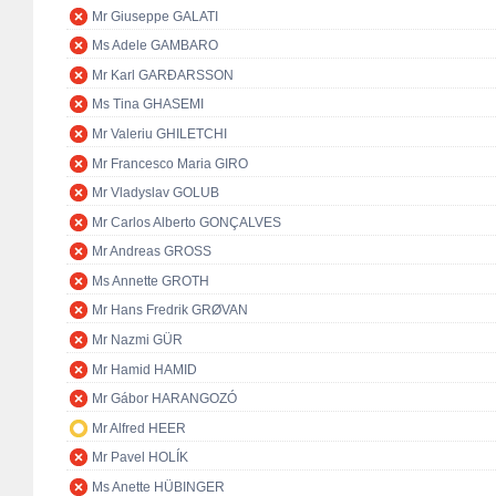
Mr Giuseppe GALATI
Ms Adele GAMBARO
Mr Karl GARÐARSSON
Ms Tina GHASEMI
Mr Valeriu GHILETCHI
Mr Francesco Maria GIRO
Mr Vladyslav GOLUB
Mr Carlos Alberto GONÇALVES
Mr Andreas GROSS
Ms Annette GROTH
Mr Hans Fredrik GRØVAN
Mr Nazmi GÜR
Mr Hamid HAMID
Mr Gábor HARANGOZÓ
Mr Alfred HEER
Mr Pavel HOLÍK
Ms Anette HÜBINGER