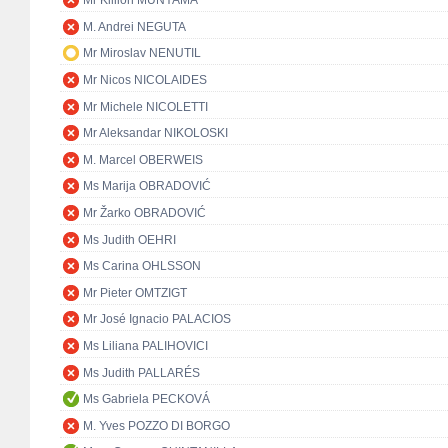
Mr Killion MUNYAMA
M. Andrei NEGUTA
Mr Miroslav NENUTIL
Mr Nicos NICOLAIDES
Mr Michele NICOLETTI
Mr Aleksandar NIKOLOSKI
M. Marcel OBERWEIS
Ms Marija OBRADOVIĆ
Mr Žarko OBRADOVIĆ
Ms Judith OEHRI
Ms Carina OHLSSON
Mr Pieter OMTZIGT
Mr José Ignacio PALACIOS
Ms Liliana PALIHOVICI
Ms Judith PALLARÉS
Ms Gabriela PECKOVÁ
M. Yves POZZO DI BORGO