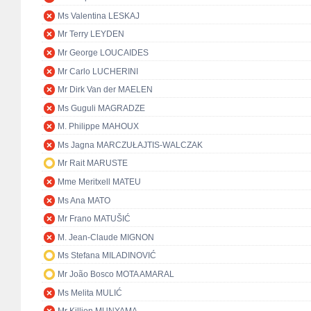
Ms Valentina LESKAJ
Mr Terry LEYDEN
Mr George LOUCAIDES
Mr Carlo LUCHERINI
Mr Dirk Van der MAELEN
Ms Guguli MAGRADZE
M. Philippe MAHOUX
Ms Jagna MARCZUŁAJTIS-WALCZAK
Mr Rait MARUSTE
Mme Meritxell MATEU
Ms Ana MATO
Mr Frano MATUŠIĆ
M. Jean-Claude MIGNON
Ms Stefana MILADINOVIĆ
Mr João Bosco MOTA AMARAL
Ms Melita MULIĆ