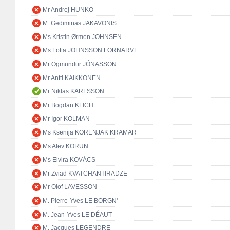
Mr Andrej HUNKO
M. Gediminas JAKAVONIS
Ms Kristin Ørmen JOHNSEN
Ms Lotta JOHNSSON FORNARVE
Mr Ögmundur JÓNASSON
Mr Antti KAIKKONEN
Mr Niklas KARLSSON
Mr Bogdan KLICH
Mr Igor KOLMAN
Ms Ksenija KORENJAK KRAMAR
Ms Alev KORUN
Ms Elvira KOVÁCS
Mr Zviad KVATCHANTIRADZE
Mr Olof LAVESSON
M. Pierre-Yves LE BORGN'
M. Jean-Yves LE DÉAUT
M. Jacques LEGENDRE