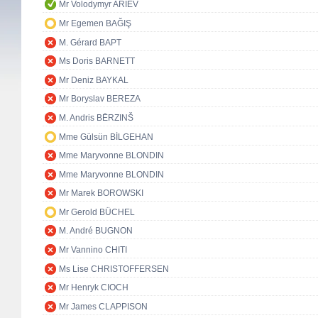
Mr Volodymyr ARIEV
Mr Egemen BAĞIŞ
M. Gérard BAPT
Ms Doris BARNETT
Mr Deniz BAYKAL
Mr Boryslav BEREZA
M. Andris BĒRZINŠ
Mme Gülsün BİLGEHAN
Mme Maryvonne BLONDIN
Mme Maryvonne BLONDIN
Mr Marek BOROWSKI
Mr Gerold BÜCHEL
M. André BUGNON
Mr Vannino CHITI
Ms Lise CHRISTOFFERSEN
Mr Henryk CIOCH
Mr James CLAPPISON