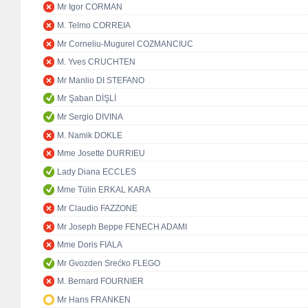
Mr Igor CORMAN
M. Telmo CORREIA
Mr Corneliu-Mugurel COZMANCIUC
M. Yves CRUCHTEN
Mr Manlio DI STEFANO
Mr Şaban DİŞLİ
Mr Sergio DIVINA
M. Namik DOKLE
Mme Josette DURRIEU
Lady Diana ECCLES
Mme Tülin ERKAL KARA
Mr Claudio FAZZONE
Mr Joseph Beppe FENECH ADAMI
Mme Doris FIALA
Mr Gvozden Srećko FLEGO
M. Bernard FOURNIER
Mr Hans FRANKEN