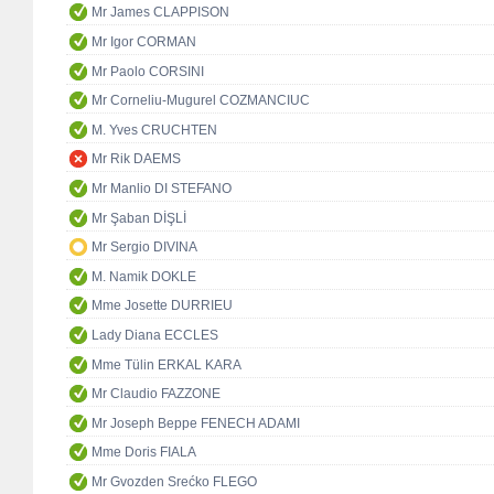
Mr James CLAPPISON
Mr Igor CORMAN
Mr Paolo CORSINI
Mr Corneliu-Mugurel COZMANCIUC
M. Yves CRUCHTEN
Mr Rik DAEMS
Mr Manlio DI STEFANO
Mr Şaban DİŞLİ
Mr Sergio DIVINA
M. Namik DOKLE
Mme Josette DURRIEU
Lady Diana ECCLES
Mme Tülin ERKAL KARA
Mr Claudio FAZZONE
Mr Joseph Beppe FENECH ADAMI
Mme Doris FIALA
Mr Gvozden Srećko FLEGO