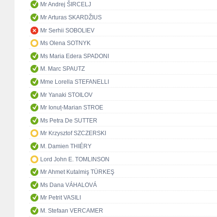
Mr Andrej ŠIRCELJ
Mr Arturas SKARDŽIUS
Mr Serhii SOBOLIEV
Ms Olena SOTNYK
Ms Maria Edera SPADONI
M. Marc SPAUTZ
Mme Lorella STEFANELLI
Mr Yanaki STOILOV
Mr Ionuț-Marian STROE
Ms Petra De SUTTER
Mr Krzysztof SZCZERSKI
M. Damien THIÉRY
Lord John E. TOMLINSON
Mr Ahmet Kutalmiş TÜRKEŞ
Ms Dana VÁHALOVÁ
Mr Petrit VASILI
M. Stefaan VERCAMER