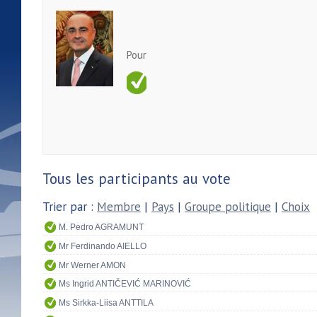
Pour
Tous les participants au vote
Trier par :
Membre
|
Pays
|
Groupe politique
|
Choix
M. Pedro AGRAMUNT
Mr Ferdinando AIELLO
Mr Werner AMON
Ms Ingrid ANTIČEVIĆ MARINOVIĆ
Ms Sirkka-Liisa ANTTILA