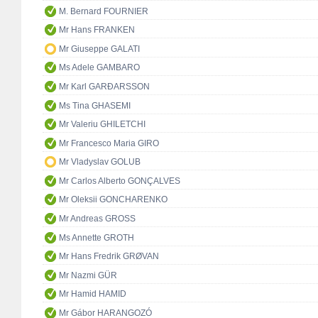
M. Bernard FOURNIER
Mr Hans FRANKEN
Mr Giuseppe GALATI
Ms Adele GAMBARO
Mr Karl GARÐARSSON
Ms Tina GHASEMI
Mr Valeriu GHILETCHI
Mr Francesco Maria GIRO
Mr Vladyslav GOLUB
Mr Carlos Alberto GONÇALVES
Mr Oleksii GONCHARENKO
Mr Andreas GROSS
Ms Annette GROTH
Mr Hans Fredrik GRØVAN
Mr Nazmi GÜR
Mr Hamid HAMID
Mr Gábor HARANGOZÓ