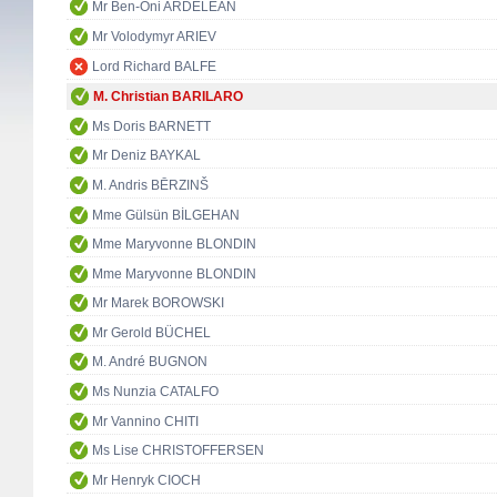
Mr Ben-Oni ARDELEAN
Mr Volodymyr ARIEV
Lord Richard BALFE
M. Christian BARILARO
Ms Doris BARNETT
Mr Deniz BAYKAL
M. Andris BĒRZINŠ
Mme Gülsün BİLGEHAN
Mme Maryvonne BLONDIN
Mme Maryvonne BLONDIN
Mr Marek BOROWSKI
Mr Gerold BÜCHEL
M. André BUGNON
Ms Nunzia CATALFO
Mr Vannino CHITI
Ms Lise CHRISTOFFERSEN
Mr Henryk CIOCH