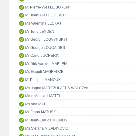
M. Pierre-Yves LE BORGN'
M. Jean-Yves LE DÉAUT
Ms Valentina LESKAJ
Mr Terry LEYDEN
Mr Georgii LOGVYNSKYI
Mr George LOUCAIDES
Mr Carlo LUCHERINI
Mr Dirk Van der MAELEN
Ms Guguli MAGRADZE
M. Philippe MAHOUX
Ms Jagna MARCZUŁAJTIS-WALCZAK
Mme Meritxell MATEU
Ms Ana MATO
Mr Frano MATUŠIĆ
M. Jean-Claude MIGNON
Ms Stefana MILADINOVIĆ