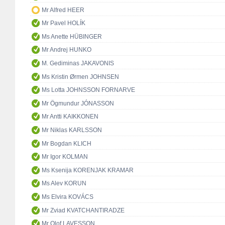
Mr Alfred HEER
Mr Pavel HOLÍK
Ms Anette HÜBINGER
Mr Andrej HUNKO
M. Gediminas JAKAVONIS
Ms Kristin Ørmen JOHNSEN
Ms Lotta JOHNSSON FORNARVE
Mr Ögmundur JÓNASSON
Mr Antti KAIKKONEN
Mr Niklas KARLSSON
Mr Bogdan KLICH
Mr Igor KOLMAN
Ms Ksenija KORENJAK KRAMAR
Ms Alev KORUN
Ms Elvira KOVÁCS
Mr Zviad KVATCHANTIRADZE
Mr Olof LAVESSON