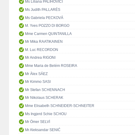
Ms Liliana PALIHOVICI
Ms Judith PALLARÉS
Ms Gabriela PECKOVÁ
M. Yves POZZO DI BORGO
Mme Carmen QUINTANILLA
Mr Mika RAATIKAINEN
M. Luc RECORDON
Mr Andrea RIGONI
Mme Maria de Belém ROSEIRA
Mr Àlex SÁEZ
Mr Kimmo SASI
Mr Stefan SCHENNACH
Mr Nikolaus SCHERAK
Mme Elisabeth SCHNEIDER-SCHNEITER
Ms Ingjerd Schie SCHOU
Mr Ömer SELVİ
Mr Aleksandar SENIĆ