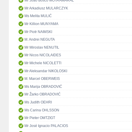
Mr João Bosco MOTA AMARAL
Mr Arkadiusz MULARCZYK
Ms Melita MULIĆ
Mr Killion MUNYAMA
Mr Piotr NAIMSKI
M. Andrei NEGUTA
Mr Miroslav NENUTIL
Mr Nicos NICOLAIDES
Mr Michele NICOLETTI
Mr Aleksandar NIKOLOSKI
M. Marcel OBERWEIS
Ms Marija OBRADOVIĆ
Mr Žarko OBRADOVIĆ
Ms Judith OEHRI
Ms Carina OHLSSON
Mr Pieter OMTZIGT
Mr José Ignacio PALACIOS