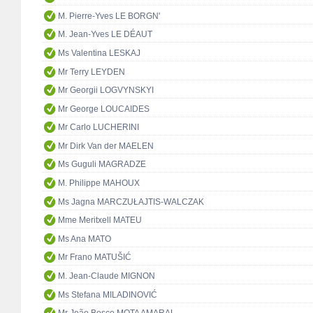
M. Pierre-Yves LE BORGN'
M. Jean-Yves LE DÉAUT
Ms Valentina LESKAJ
Mr Terry LEYDEN
Mr Georgii LOGVYNSKYI
Mr George LOUCAIDES
Mr Carlo LUCHERINI
Mr Dirk Van der MAELEN
Ms Guguli MAGRADZE
M. Philippe MAHOUX
Ms Jagna MARCZUŁAJTIS-WALCZAK
Mme Meritxell MATEU
Ms Ana MATO
Mr Frano MATUŠIĆ
M. Jean-Claude MIGNON
Ms Stefana MILADINOVIĆ