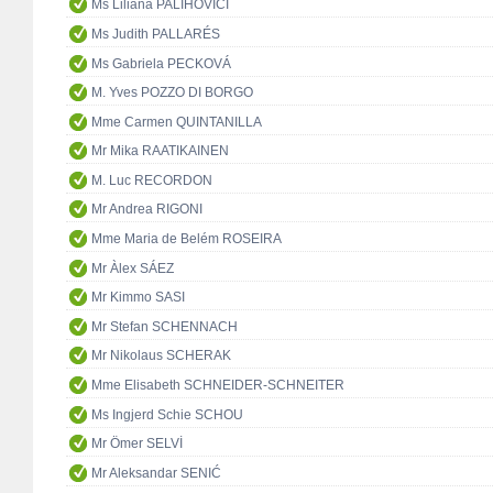
Ms Liliana PALIHOVICI
Ms Judith PALLARÉS
Ms Gabriela PECKOVÁ
M. Yves POZZO DI BORGO
Mme Carmen QUINTANILLA
Mr Mika RAATIKAINEN
M. Luc RECORDON
Mr Andrea RIGONI
Mme Maria de Belém ROSEIRA
Mr Àlex SÁEZ
Mr Kimmo SASI
Mr Stefan SCHENNACH
Mr Nikolaus SCHERAK
Mme Elisabeth SCHNEIDER-SCHNEITER
Ms Ingjerd Schie SCHOU
Mr Ömer SELVİ
Mr Aleksandar SENIĆ