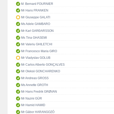
M. Bernard FOURNIER
Mr Hans FRANKEN
Mr Giuseppe GALATI
Ms Adele GAMBARO
Mr Karl GARÐARSSON
Ms Tina GHASEMI
Mr Valeriu GHILETCHI
Mr Francesco Maria GIRO
Mr Vladyslav GOLUB
Mr Carlos Alberto GONÇALVES
Mr Oleksii GONCHARENKO
Mr Andreas GROSS
Ms Annette GROTH
Mr Hans Fredrik GRØVAN
Mr Nazmi GÜR
Mr Hamid HAMID
Mr Gábor HARANGOZÓ