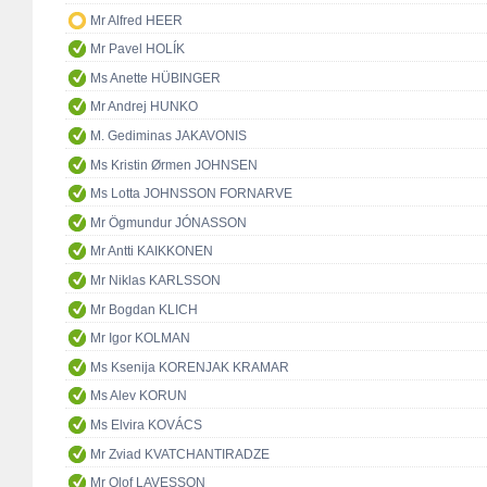
Mr Alfred HEER
Mr Pavel HOLÍK
Ms Anette HÜBINGER
Mr Andrej HUNKO
M. Gediminas JAKAVONIS
Ms Kristin Ørmen JOHNSEN
Ms Lotta JOHNSSON FORNARVE
Mr Ögmundur JÓNASSON
Mr Antti KAIKKONEN
Mr Niklas KARLSSON
Mr Bogdan KLICH
Mr Igor KOLMAN
Ms Ksenija KORENJAK KRAMAR
Ms Alev KORUN
Ms Elvira KOVÁCS
Mr Zviad KVATCHANTIRADZE
Mr Olof LAVESSON