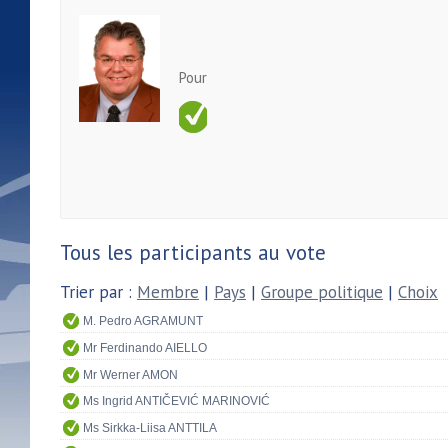
Pour
Tous les participants au vote
Trier par :
Membre
|
Pays
|
Groupe politique
|
Choix
M. Pedro AGRAMUNT
Mr Ferdinando AIELLO
Mr Werner AMON
Ms Ingrid ANTIČEVIĆ MARINOVIĆ
Ms Sirkka-Liisa ANTTILA