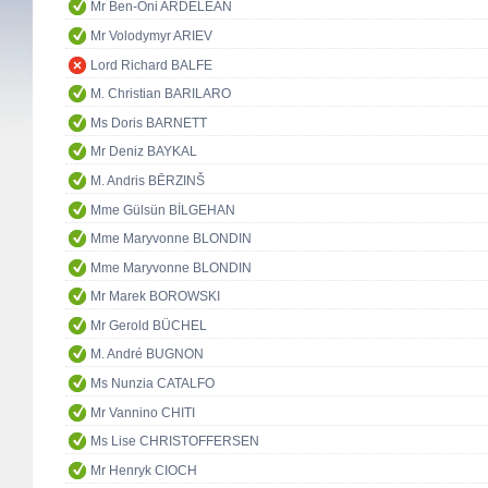
Mr Ben-Oni ARDELEAN
Mr Volodymyr ARIEV
Lord Richard BALFE
M. Christian BARILARO
Ms Doris BARNETT
Mr Deniz BAYKAL
M. Andris BĒRZINŠ
Mme Gülsün BİLGEHAN
Mme Maryvonne BLONDIN
Mme Maryvonne BLONDIN
Mr Marek BOROWSKI
Mr Gerold BÜCHEL
M. André BUGNON
Ms Nunzia CATALFO
Mr Vannino CHITI
Ms Lise CHRISTOFFERSEN
Mr Henryk CIOCH