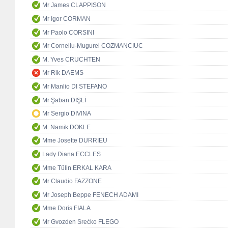
Mr James CLAPPISON
Mr Igor CORMAN
Mr Paolo CORSINI
Mr Corneliu-Mugurel COZMANCIUC
M. Yves CRUCHTEN
Mr Rik DAEMS
Mr Manlio DI STEFANO
Mr Şaban DİŞLİ
Mr Sergio DIVINA
M. Namik DOKLE
Mme Josette DURRIEU
Lady Diana ECCLES
Mme Tülin ERKAL KARA
Mr Claudio FAZZONE
Mr Joseph Beppe FENECH ADAMI
Mme Doris FIALA
Mr Gvozden Srećko FLEGO