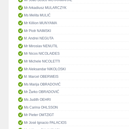
Mr João Bosco MOTA AMARAL
Mr Arkadiusz MULARCZYK
Ms Melita MULIĆ
Mr Killion MUNYAMA
Mr Piotr NAIMSKI
M. Andrei NEGUTA
Mr Miroslav NENUTIL
Mr Nicos NICOLAIDES
Mr Michele NICOLETTI
Mr Aleksandar NIKOLOSKI
M. Marcel OBERWEIS
Ms Marija OBRADOVIĆ
Mr Žarko OBRADOVIĆ
Ms Judith OEHRI
Ms Carina OHLSSON
Mr Pieter OMTZIGT
Mr José Ignacio PALACIOS