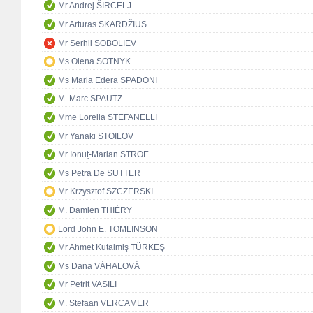
Mr Andrej ŠIRCELJ
Mr Arturas SKARDŽIUS
Mr Serhii SOBOLIEV
Ms Olena SOTNYK
Ms Maria Edera SPADONI
M. Marc SPAUTZ
Mme Lorella STEFANELLI
Mr Yanaki STOILOV
Mr Ionuț-Marian STROE
Ms Petra De SUTTER
Mr Krzysztof SZCZERSKI
M. Damien THIÉRY
Lord John E. TOMLINSON
Mr Ahmet Kutalmiş TÜRKEŞ
Ms Dana VÁHALOVÁ
Mr Petrit VASILI
M. Stefaan VERCAMER