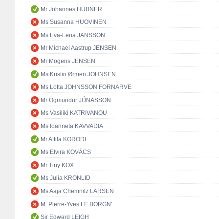
Mr Johannes HÜBNER
Ms Susanna HUOVINEN
Ms Eva-Lena JANSSON
Mr Michael Aastrup JENSEN
Mr Mogens JENSEN
Ms Kristin Ørmen JOHNSEN
Ms Lotta JOHNSSON FORNARVE
Mr Ögmundur JÓNASSON
Ms Vasiliki KATRIVANOU
Ms Ioanneta KAVVADIA
Mr Attila KORODI
Ms Elvira KOVÁCS
Mr Tiny KOX
Ms Julia KRONLID
Ms Aaja Chemnitz LARSEN
M. Pierre-Yves LE BORGN'
Sir Edward LEIGH