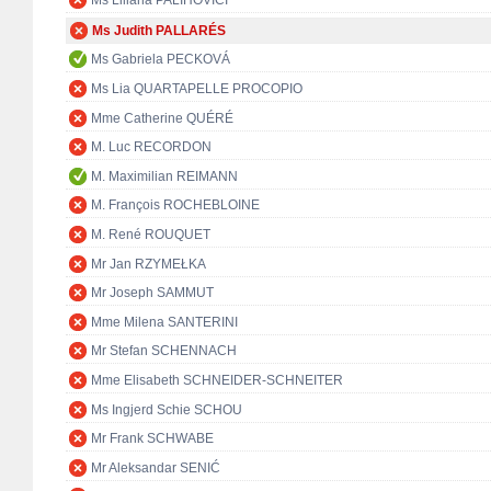
Ms Liliana PALIHOVICI
Ms Judith PALLARÉS
Ms Gabriela PECKOVÁ
Ms Lia QUARTAPELLE PROCOPIO
Mme Catherine QUÉRÉ
M. Luc RECORDON
M. Maximilian REIMANN
M. François ROCHEBLOINE
M. René ROUQUET
Mr Jan RZYMEŁKA
Mr Joseph SAMMUT
Mme Milena SANTERINI
Mr Stefan SCHENNACH
Mme Elisabeth SCHNEIDER-SCHNEITER
Ms Ingjerd Schie SCHOU
Mr Frank SCHWABE
Mr Aleksandar SENIĆ