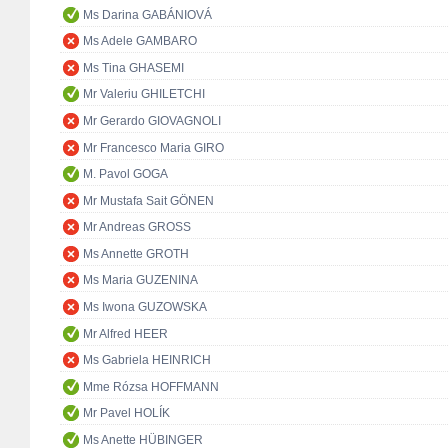
Ms Darina GABÁNIOVÁ
Ms Adele GAMBARO
Ms Tina GHASEMI
Mr Valeriu GHILETCHI
Mr Gerardo GIOVAGNOLI
Mr Francesco Maria GIRO
M. Pavol GOGA
Mr Mustafa Sait GÖNEN
Mr Andreas GROSS
Ms Annette GROTH
Ms Maria GUZENINA
Ms Iwona GUZOWSKA
Mr Alfred HEER
Ms Gabriela HEINRICH
Mme Rózsa HOFFMANN
Mr Pavel HOLÍK
Ms Anette HÜBINGER