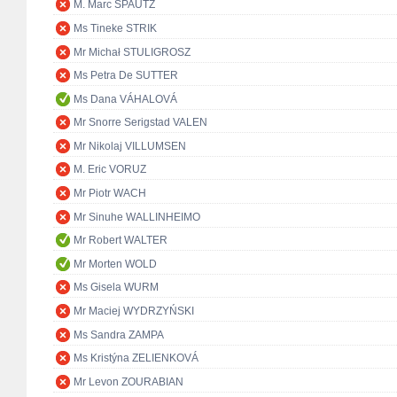
M. Marc SPAUTZ
Ms Tineke STRIK
Mr Michał STULIGROSZ
Ms Petra De SUTTER
Ms Dana VÁHALOVÁ
Mr Snorre Serigstad VALEN
Mr Nikolaj VILLUMSEN
M. Eric VORUZ
Mr Piotr WACH
Mr Sinuhe WALLINHEIMO
Mr Robert WALTER
Mr Morten WOLD
Ms Gisela WURM
Mr Maciej WYDRZYŃSKI
Ms Sandra ZAMPA
Ms Kristýna ZELIENKOVÁ
Mr Levon ZOURABIAN