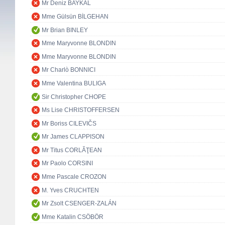
Mr Deniz BAYKAL
Mme Gülsün BİLGEHAN
Mr Brian BINLEY
Mme Maryvonne BLONDIN
Mme Maryvonne BLONDIN
Mr Charlò BONNICI
Mme Valentina BULIGA
Sir Christopher CHOPE
Ms Lise CHRISTOFFERSEN
Mr Boriss CILEVIČS
Mr James CLAPPISON
Mr Titus CORLĂŢEAN
Mr Paolo CORSINI
Mme Pascale CROZON
M. Yves CRUCHTEN
Mr Zsolt CSENGER-ZALÁN
Mme Katalin CSÖBÖR