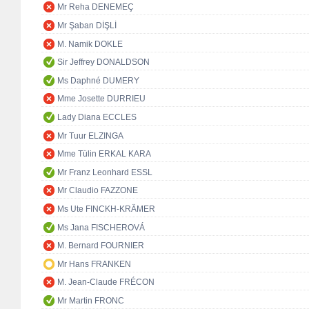
Mr Reha DENEMEÇ
Mr Şaban DİŞLİ
M. Namik DOKLE
Sir Jeffrey DONALDSON
Ms Daphné DUMERY
Mme Josette DURRIEU
Lady Diana ECCLES
Mr Tuur ELZINGA
Mme Tülin ERKAL KARA
Mr Franz Leonhard ESSL
Mr Claudio FAZZONE
Ms Ute FINCKH-KRÄMER
Ms Jana FISCHEROVÁ
M. Bernard FOURNIER
Mr Hans FRANKEN
M. Jean-Claude FRÉCON
Mr Martin FRONC