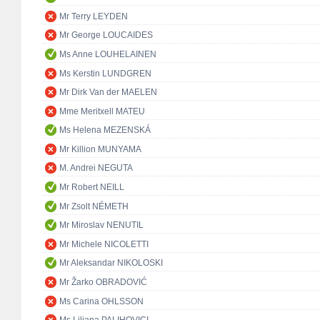
Mr Terry LEYDEN
Mr George LOUCAIDES
Ms Anne LOUHELAINEN
Ms Kerstin LUNDGREN
Mr Dirk Van der MAELEN
Mme Meritxell MATEU
Ms Helena MEZENSKÁ
Mr Killion MUNYAMA
M. Andrei NEGUTA
Mr Robert NEILL
Mr Zsolt NÉMETH
Mr Miroslav NENUTIL
Mr Michele NICOLETTI
Mr Aleksandar NIKOLOSKI
Mr Žarko OBRADOVIĆ
Ms Carina OHLSSON