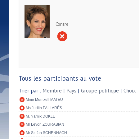
Contre
Tous les participants au vote
Trier par :
Membre
|
Pays
|
Groupe politique
|
Choix
Mme Meritxell MATEU
Ms Judith PALLARÉS
M. Namik DOKLE
Mr Levon ZOURABIAN
Mr Stefan SCHENNACH