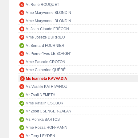
M. René ROUQUET
Mme Maryvonne BLONDIN
Mme Maryvonne BLONDIN
M. Jean-Claude FRÉCON
Mme Josette DURRIEU
M. Bernard FOURNIER
M. Pierre-Yves LE BORGN'
Mme Pascale CROZON
Mme Catherine QUÉRÉ
Ms Ioanneta KAVVADIA
Ms Vasiliki KATRIVANOU
Mr Zsolt NÉMETH
Mme Katalin CSÖBÖR
Mr Zsolt CSENGER-ZALÁN
Ms Mónika BARTOS
Mme Rózsa HOFFMANN
Mr Terry LEYDEN