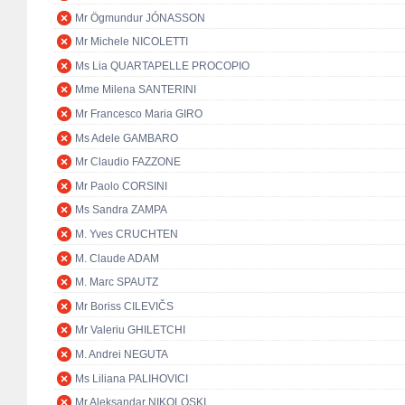
Mr Ögmundur JÓNASSON
Mr Michele NICOLETTI
Ms Lia QUARTAPELLE PROCOPIO
Mme Milena SANTERINI
Mr Francesco Maria GIRO
Ms Adele GAMBARO
Mr Claudio FAZZONE
Mr Paolo CORSINI
Ms Sandra ZAMPA
M. Yves CRUCHTEN
M. Claude ADAM
M. Marc SPAUTZ
Mr Boriss CILEVIČS
Mr Valeriu GHILETCHI
M. Andrei NEGUTA
Ms Liliana PALIHOVICI
Mr Aleksandar NIKOLOSKI