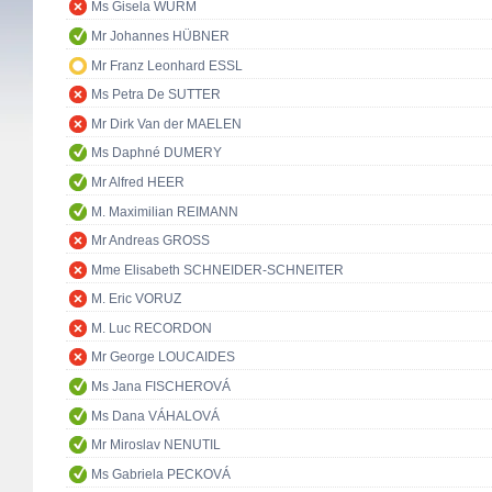
Ms Gisela WURM
Mr Johannes HÜBNER
Mr Franz Leonhard ESSL
Ms Petra De SUTTER
Mr Dirk Van der MAELEN
Ms Daphné DUMERY
Mr Alfred HEER
M. Maximilian REIMANN
Mr Andreas GROSS
Mme Elisabeth SCHNEIDER-SCHNEITER
M. Eric VORUZ
M. Luc RECORDON
Mr George LOUCAIDES
Ms Jana FISCHEROVÁ
Ms Dana VÁHALOVÁ
Mr Miroslav NENUTIL
Ms Gabriela PECKOVÁ