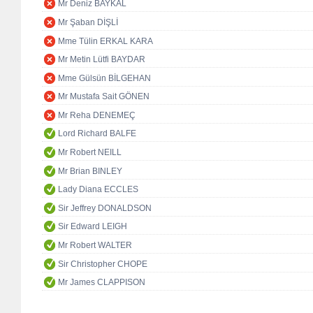
Mr Deniz BAYKAL
Mr Şaban DİŞLİ
Mme Tülin ERKAL KARA
Mr Metin Lütfi BAYDAR
Mme Gülsün BİLGEHAN
Mr Mustafa Sait GÖNEN
Mr Reha DENEMEÇ
Lord Richard BALFE
Mr Robert NEILL
Mr Brian BINLEY
Lady Diana ECCLES
Sir Jeffrey DONALDSON
Sir Edward LEIGH
Mr Robert WALTER
Sir Christopher CHOPE
Mr James CLAPPISON