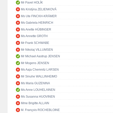
Mr Pavel HOLÍK
Ms Kristýna ZELIENKOVÁ
Ms Ute FINCKH-KRÄMER
Ms Gabriela HEINRICH
Ms Anette HÜBINGER
Ms Annette GROTH
Mr Frank SCHWABE
Mr Nikolaj VILLUMSEN
Mr Michael Aastrup JENSEN
Mr Mogens JENSEN
Ms Aaja Chemnitz LARSEN
Mr Sinuhe WALLINHEIMO
Ms Maria GUZENINA
Ms Anne LOUHELAINEN
Ms Susanna HUOVINEN
Mme Brigitte ALLAIN
M. François ROCHEBLOINE