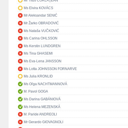
Mr Titus CORLĂŢEAN
Ms Elvira KOVÁCS
Mr Aleksandar SENIĆ
Mr Žarko OBRADOVIĆ
Ms Nataša VUČKOVIĆ
Ms Carina OHLSSON
Ms Kerstin LUNDGREN
Ms Tina GHASEMI
Ms Eva-Lena JANSSON
Ms Lotta JOHNSSON FORNARVE
Ms Julia KRONLID
Ms Oľga NACHTMANNOVÁ
M. Pavol GOGA
Ms Darina GABÁNIOVÁ
Ms Helena MEZENSKÁ
M. Paride ANDREOLI
Mr Gerardo GIOVAGNOLI