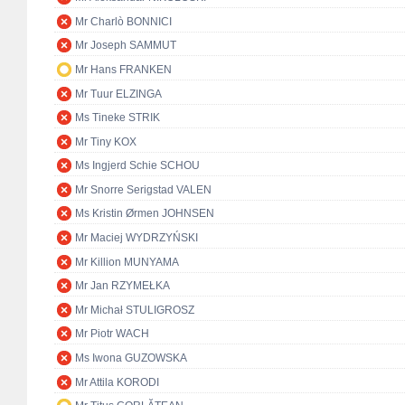
Mr Charlò BONNICI
Mr Joseph SAMMUT
Mr Hans FRANKEN
Mr Tuur ELZINGA
Ms Tineke STRIK
Mr Tiny KOX
Ms Ingjerd Schie SCHOU
Mr Snorre Serigstad VALEN
Ms Kristin Ørmen JOHNSEN
Mr Maciej WYDRZYŃSKI
Mr Killion MUNYAMA
Mr Jan RZYMEŁKA
Mr Michał STULIGROSZ
Mr Piotr WACH
Ms Iwona GUZOWSKA
Mr Attila KORODI