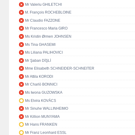
Mr Valeriu GHILETCHI
M. François ROCHEBLOINE
Mr Claudio FAZZONE
Mr Francesco Maria GIRO
Ms Kristin Ørmen JOHNSEN
Ms Tina GHASEMI
Ms Liliana PALIHOVICI
Mr Şaban DİŞLİ
Mme Elisabeth SCHNEIDER-SCHNEITER
Mr Attila KORODI
Mr Charlò BONNICI
Ms Iwona GUZOWSKA
Ms Elvira KOVÁCS
Mr Sinuhe WALLINHEIMO
Mr Killion MUNYAMA
Mr Hans FRANKEN
Mr Franz Leonhard ESSL