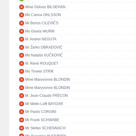
Mme Gülsün BİLGEHAN
Ms Carina OHLSSON
Mr Boriss CILEVIČS
Ms Gisela WURM
M. Andrei NEGUTA
Mr Žarko OBRADOVIĆ
Ms Nataša VUČKOVIĆ
M. René ROUQUET
Ms Tineke STRIK
Mme Maryvonne BLONDIN
Mme Maryvonne BLONDIN
M. Jean-Claude FRÉCON
Mr Metin Lütfi BAYDAR
Mr Paolo CORSINI
Mr Frank SCHWABE
Mr Stefan SCHENNACH