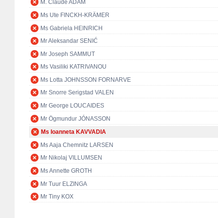
M. Claude ADAM
Ms Ute FINCKH-KRÄMER
Ms Gabriela HEINRICH
Mr Aleksandar SENIĆ
Mr Joseph SAMMUT
Ms Vasiliki KATRIVANOU
Ms Lotta JOHNSSON FORNARVE
Mr Snorre Serigstad VALEN
Mr George LOUCAIDES
Mr Ögmundur JÓNASSON
Ms Ioanneta KAVVADIA
Ms Aaja Chemnitz LARSEN
Mr Nikolaj VILLUMSEN
Ms Annette GROTH
Mr Tuur ELZINGA
Mr Tiny KOX