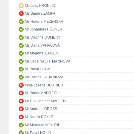
Ms Julia KRONLID
Ms Sandra ZAMPA
Ms Helena MEZENSKÁ
Mr Johannes HÜBNER
Ms Daphné DUMERY
Ms Dana VÁHALOVÁ
Mr Mogens JENSEN
Ms Oľga NACHTMANNOVÁ
M. Pavol GOGA
Ms Darina GABÁNIOVÁ
Mme Josette DURRIEU
M. Paride ANDREOLI
Mr Dirk Van der MAELEN
Mr Andreas GROSS
M. Namik DOKLE
Mr Miroslav NENUTIL
Mr Pavel HOLÍK