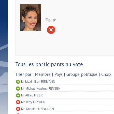
Contre
Tous les participants au vote
Trier par :
Membre
|
Pays
|
Groupe politique
|
Choix
M. Maximilian REIMANN
Mr Michael Aastrup JENSEN
Mr Alfred HEER
Mr Terry LEYDEN
Ms Kerstin LUNDGREN