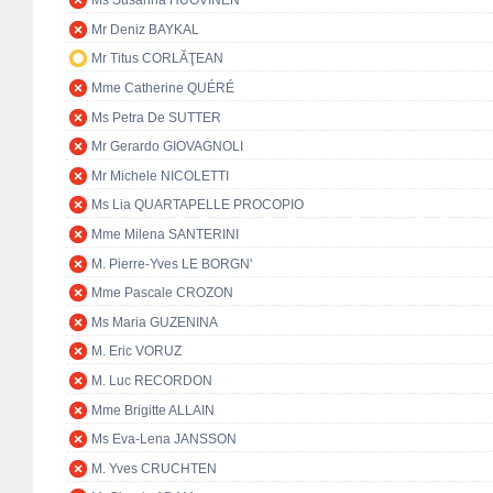
Ms Susanna HUOVINEN
Mr Deniz BAYKAL
Mr Titus CORLĂŢEAN
Mme Catherine QUÉRÉ
Ms Petra De SUTTER
Mr Gerardo GIOVAGNOLI
Mr Michele NICOLETTI
Ms Lia QUARTAPELLE PROCOPIO
Mme Milena SANTERINI
M. Pierre-Yves LE BORGN'
Mme Pascale CROZON
Ms Maria GUZENINA
M. Eric VORUZ
M. Luc RECORDON
Mme Brigitte ALLAIN
Ms Eva-Lena JANSSON
M. Yves CRUCHTEN