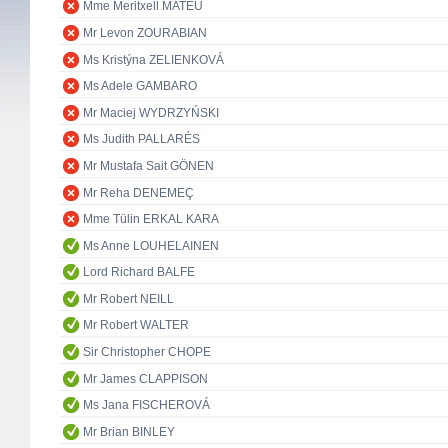
Mme Meritxell MATEU
Mr Levon ZOURABIAN
Ms Kristýna ZELIENKOVÁ
Ms Adele GAMBARO
Mr Maciej WYDRZYŃSKI
Ms Judith PALLARÉS
Mr Mustafa Sait GÖNEN
Mr Reha DENEMEÇ
Mme Tülin ERKAL KARA
Ms Anne LOUHELAINEN
Lord Richard BALFE
Mr Robert NEILL
Mr Robert WALTER
Sir Christopher CHOPE
Mr James CLAPPISON
Ms Jana FISCHEROVÁ
Mr Brian BINLEY