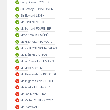
Lady Diana ECCLES
Sir Jeffrey DONALDSON
Sir Edward LEIGH
Mr Zsolt NÉMETH
M. Bernard FOURNIER
Mme Katalin CSÖBÖR
Ms Gabriela PECKOVÁ
Mr Zsolt CSENGER-ZALÁN
Ms Mónika BARTOS
Mme Rózsa HOFFMANN
M. Marc SPAUTZ
Mr Aleksandar NIKOLOSKI
Ms Ingjerd Schie SCHOU
Ms Anette HÜBINGER
Mr Jan RZYMEŁKA
Mr Michał STULIGROSZ
Mr Piotr WACH