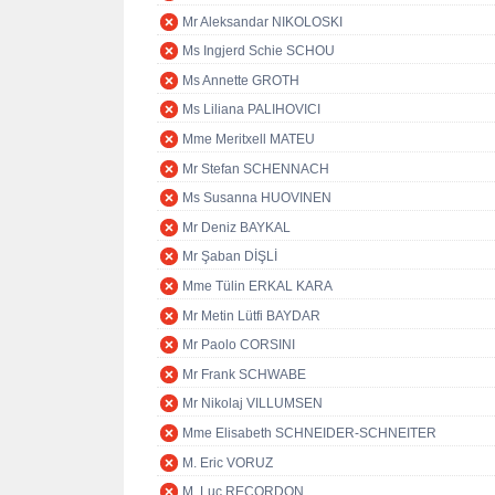
Mr Aleksandar NIKOLOSKI
Ms Ingjerd Schie SCHOU
Ms Annette GROTH
Ms Liliana PALIHOVICI
Mme Meritxell MATEU
Mr Stefan SCHENNACH
Ms Susanna HUOVINEN
Mr Deniz BAYKAL
Mr Şaban DİŞLİ
Mme Tülin ERKAL KARA
Mr Metin Lütfi BAYDAR
Mr Paolo CORSINI
Mr Frank SCHWABE
Mr Nikolaj VILLUMSEN
Mme Elisabeth SCHNEIDER-SCHNEITER
M. Eric VORUZ
M. Luc RECORDON