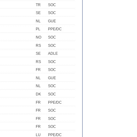
TR
SOC
SE
SOC
NL
GUE
PL
PPE/DC
NO
SOC
RS
SOC
SE
ADLE
RS
SOC
FR
SOC
NL
GUE
NL
SOC
DK
SOC
FR
PPE/DC
FR
SOC
FR
SOC
FR
SOC
LU
PPE/DC