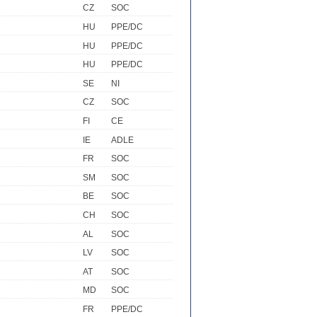
CZ
SOC
HU
PPE/DC
HU
PPE/DC
HU
PPE/DC
SE
NI
CZ
SOC
FI
CE
IE
ADLE
FR
SOC
SM
SOC
BE
SOC
CH
SOC
AL
SOC
LV
SOC
AT
SOC
MD
SOC
FR
PPE/DC