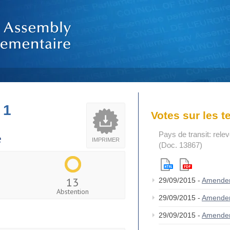
 1
Votes sur les 
Pays de transit: relev
e
IMPRIMER
(Doc. 13867)
13
29/09/2015 -
Amende
Abstention
29/09/2015 -
Amende
29/09/2015 -
Amende