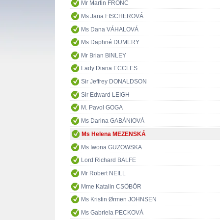
Mr Martin FRONC
Ms Jana FISCHEROVÁ
Ms Dana VÁHALOVÁ
Ms Daphné DUMERY
Mr Brian BINLEY
Lady Diana ECCLES
Sir Jeffrey DONALDSON
Sir Edward LEIGH
M. Pavol GOGA
Ms Darina GABÁNIOVÁ
Ms Helena MEZENSKÁ
Ms Iwona GUZOWSKA
Lord Richard BALFE
Mr Robert NEILL
Mme Katalin CSÖBÖR
Ms Kristin Ørmen JOHNSEN
Ms Gabriela PECKOVÁ