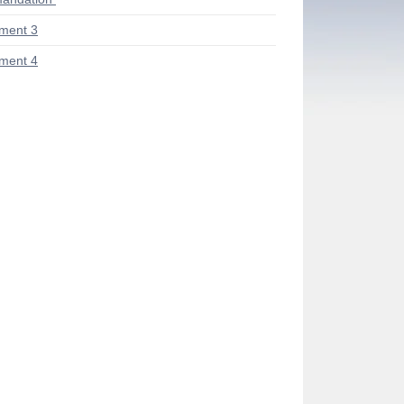
ment 3
ment 4