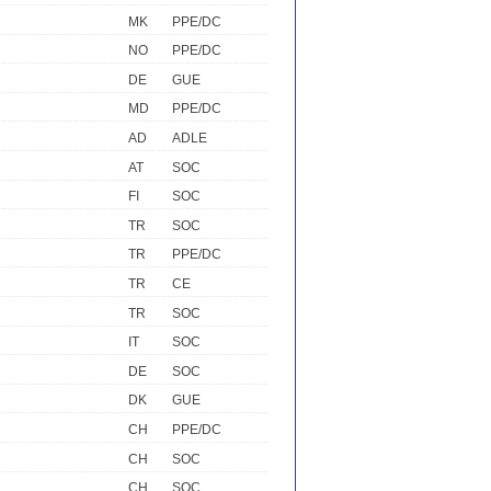
MK
PPE/DC
NO
PPE/DC
DE
GUE
MD
PPE/DC
AD
ADLE
AT
SOC
FI
SOC
TR
SOC
TR
PPE/DC
TR
CE
TR
SOC
IT
SOC
DE
SOC
DK
GUE
CH
PPE/DC
CH
SOC
CH
SOC