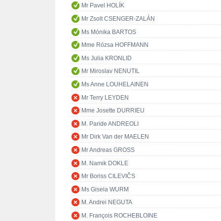
Mr Pavel HOLÍK
Mr Zsolt CSENGER-ZALÁN
Ms Mónika BARTOS
Mme Rózsa HOFFMANN
Ms Julia KRONLID
Mr Miroslav NENUTIL
Ms Anne LOUHELAINEN
Mr Terry LEYDEN
Mme Josette DURRIEU
M. Paride ANDREOLI
Mr Dirk Van der MAELEN
Mr Andreas GROSS
M. Namik DOKLE
Mr Boriss CILEVIČS
Ms Gisela WURM
M. Andrei NEGUTA
M. François ROCHEBLOINE