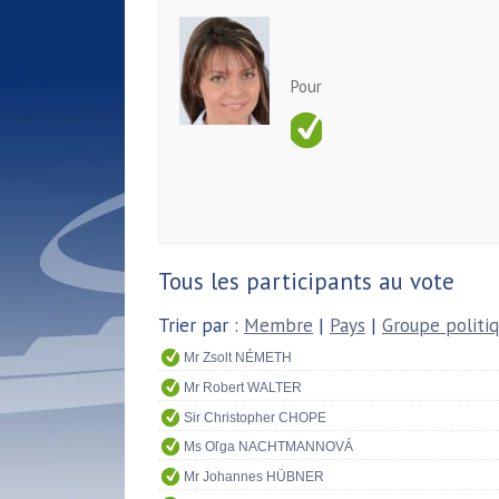
Pour
Tous les participants au vote
Trier par :
Membre
|
Pays
|
Groupe politi
Mr Zsolt NÉMETH
Mr Robert WALTER
Sir Christopher CHOPE
Ms Oľga NACHTMANNOVÁ
Mr Johannes HÜBNER