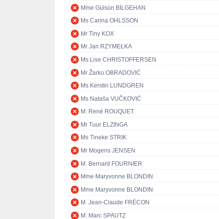
Mme Gülsün BİLGEHAN
Ms Carina OHLSSON
Mr Tiny KOX
Mr Jan RZYMEŁKA
Ms Lise CHRISTOFFERSEN
Mr Žarko OBRADOVIĆ
Ms Kerstin LUNDGREN
Ms Nataša VUČKOVIĆ
M. René ROUQUET
Mr Tuur ELZINGA
Ms Tineke STRIK
Mr Mogens JENSEN
M. Bernard FOURNIER
Mme Maryvonne BLONDIN
Mme Maryvonne BLONDIN
M. Jean-Claude FRÉCON
M. Marc SPAUTZ