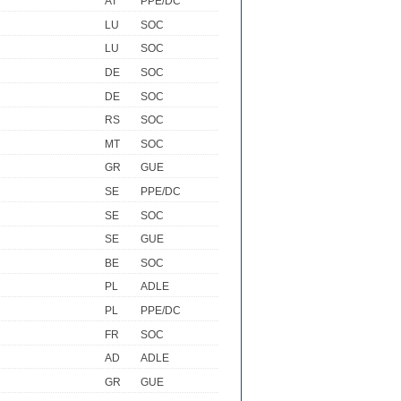
AT
PPE/DC
LU
SOC
LU
SOC
DE
SOC
DE
SOC
RS
SOC
MT
SOC
GR
GUE
SE
PPE/DC
SE
SOC
SE
GUE
BE
SOC
PL
ADLE
PL
PPE/DC
FR
SOC
AD
ADLE
GR
GUE