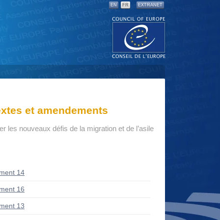
EN
FR
EXTRANET
textes et amendements
er les nouveaux défis de la migration et de l’asile
ment 14
ment 16
ment 13