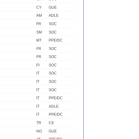
CY
GUE
AM
ADLE
FR
SOC
SM
SOC
MT
PPE/DC
FR
SOC
FR
SOC
FI
SOC
IT
SOC
IT
SOC
IT
SOC
IT
PPE/DC
IT
ADLE
IT
PPE/DC
TR
CE
NO
GUE