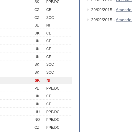
SK
PPE/DC
29/09/2015 -
Amende
CZ
CE
CZ
SOC
29/09/2015 -
Amende
BE
NI
UK
CE
UK
CE
UK
CE
UK
CE
SK
SOC
SK
SOC
SK
NI
PL
PPE/DC
UK
CE
UK
CE
HU
PPE/DC
NO
PPE/DC
CZ
PPE/DC