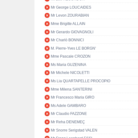
Mr George LOUCAIDES
Mr Levon ZOURABIAN
Mme Brigitte ALLAIN
Mr Gerardo GIOVAGNOLI
Mr Charlò BONNICI
M. Pierre-Yves LE BORGN'
Mme Pascale CROZON
Ms Maria GUZENINA
Mr Michele NICOLETTI
Ms Lia QUARTAPELLE PROCOPIO
Mme Milena SANTERINI
Mr Francesco Maria GIRO
Ms Adele GAMBARO
Mr Claudio FAZZONE
Mr Reha DENEMEÇ
Mr Snorre Serigstad VALEN