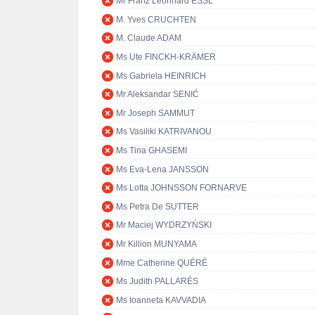
Mr Franz Leonhard ESSL
M. Yves CRUCHTEN
M. Claude ADAM
Ms Ute FINCKH-KRÄMER
Ms Gabriela HEINRICH
Mr Aleksandar SENIĆ
Mr Joseph SAMMUT
Ms Vasiliki KATRIVANOU
Ms Tina GHASEMI
Ms Eva-Lena JANSSON
Ms Lotta JOHNSSON FORNARVE
Ms Petra De SUTTER
Mr Maciej WYDRZYŃSKI
Mr Killion MUNYAMA
Mme Catherine QUÉRÉ
Ms Judith PALLARÉS
Ms Ioanneta KAVVADIA