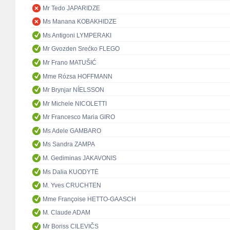
Mr Tedo JAPARIDZE
Ms Manana KOBAKHIDZE
Ms Antigoni LYMPERAKI
Mr Gvozden Srećko FLEGO
Mr Frano MATUŠIĆ
Mme Rózsa HOFFMANN
Mr Brynjar NÍELSSON
Mr Michele NICOLETTI
Mr Francesco Maria GIRO
Ms Adele GAMBARO
Ms Sandra ZAMPA
M. Gediminas JAKAVONIS
Ms Dalia KUODYTĖ
M. Yves CRUCHTEN
Mme Françoise HETTO-GAASCH
M. Claude ADAM
Mr Boriss CILEVIČS