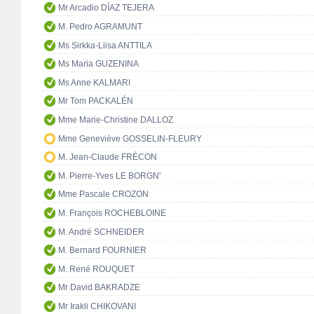
Mr Arcadio DÍAZ TEJERA
M. Pedro AGRAMUNT
Ms Sirkka-Liisa ANTTILA
Ms Maria GUZENINA
Ms Anne KALMARI
Mr Tom PACKALÉN
Mme Marie-Christine DALLOZ
Mme Geneviève GOSSELIN-FLEURY
M. Jean-Claude FRÉCON
M. Pierre-Yves LE BORGN'
Mme Pascale CROZON
M. François ROCHEBLOINE
M. André SCHNEIDER
M. Bernard FOURNIER
M. René ROUQUET
Mr David BAKRADZE
Mr Irakli CHIKOVANI