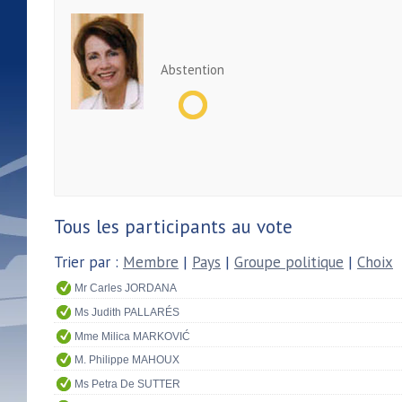
Abstention
Tous les participants au vote
Trier par :
Membre
|
Pays
|
Groupe politique
|
Choix
Mr Carles JORDANA
Ms Judith PALLARÉS
Mme Milica MARKOVIĆ
M. Philippe MAHOUX
Ms Petra De SUTTER