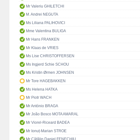
Mr Valeriu GHILETCHI
M. Andrei NEGUTA
Ms Liliana PALIHOVICI
Mme Valentina BULIGA
Mr Hans FRANKEN
Mr Klaas de VRIES
Ms Lise CHRISTOFFERSEN
Ms Ingjerd Schie SCHOU
Ms Kristin Ørmen JOHNSEN
Mr Tore HAGEBAKKEN
Ms Helena HATKA
Mr Piotr WACH
Mr António BRAGA
Mr João Bosco MOTA AMARAL
Mr Viorel-Riceard BADEA
Mr Ionuț-Marian STROE
Mr Cătălin Daniel FENECHIU