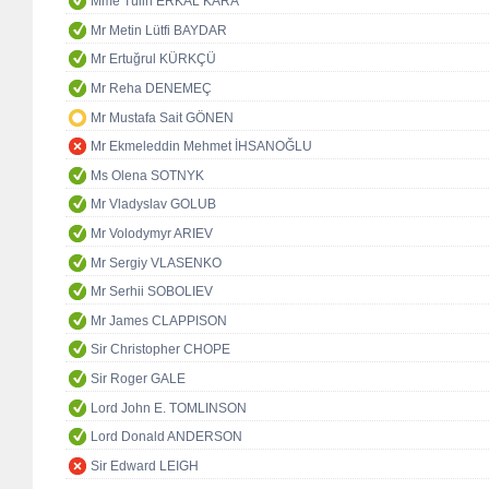
Mme Tülin ERKAL KARA
Mr Metin Lütfi BAYDAR
Mr Ertuğrul KÜRKÇÜ
Mr Reha DENEMEÇ
Mr Mustafa Sait GÖNEN
Mr Ekmeleddin Mehmet İHSANOĞLU
Ms Olena SOTNYK
Mr Vladyslav GOLUB
Mr Volodymyr ARIEV
Mr Sergiy VLASENKO
Mr Serhii SOBOLIEV
Mr James CLAPPISON
Sir Christopher CHOPE
Sir Roger GALE
Lord John E. TOMLINSON
Lord Donald ANDERSON
Sir Edward LEIGH