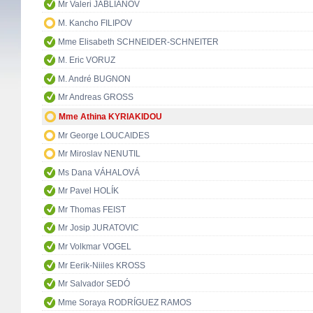
Mr Valeri JABLIANOV
M. Kancho FILIPOV
Mme Elisabeth SCHNEIDER-SCHNEITER
M. Eric VORUZ
M. André BUGNON
Mr Andreas GROSS
Mme Athina KYRIAKIDOU
Mr George LOUCAIDES
Mr Miroslav NENUTIL
Ms Dana VÁHALOVÁ
Mr Pavel HOLÍK
Mr Thomas FEIST
Mr Josip JURATOVIC
Mr Volkmar VOGEL
Mr Eerik-Niiles KROSS
Mr Salvador SEDÓ
Mme Soraya RODRÍGUEZ RAMOS