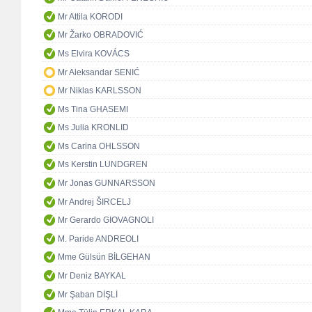
Mr Attila KORODI
Mr Žarko OBRADOVIĆ
Ms Elvira KOVÁCS
Mr Aleksandar SENIĆ
Mr Niklas KARLSSON
Ms Tina GHASEMI
Ms Julia KRONLID
Ms Carina OHLSSON
Ms Kerstin LUNDGREN
Mr Jonas GUNNARSSON
Mr Andrej ŠIRCELJ
Mr Gerardo GIOVAGNOLI
M. Paride ANDREOLI
Mme Gülsün BİLGEHAN
Mr Deniz BAYKAL
Mr Şaban DİŞLİ