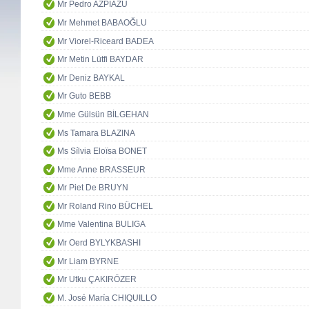
Mr Pedro AZPIAZU
Mr Mehmet BABAOĞLU
Mr Viorel-Riceard BADEA
Mr Metin Lütfi BAYDAR
Mr Deniz BAYKAL
Mr Guto BEBB
Mme Gülsün BİLGEHAN
Ms Tamara BLAZINA
Ms Sílvia Eloïsa BONET
Mme Anne BRASSEUR
Mr Piet De BRUYN
Mr Roland Rino BÜCHEL
Mme Valentina BULIGA
Mr Oerd BYLYKBASHI
Mr Liam BYRNE
Mr Utku ÇAKIRÖZER
M. José María CHIQUILLO