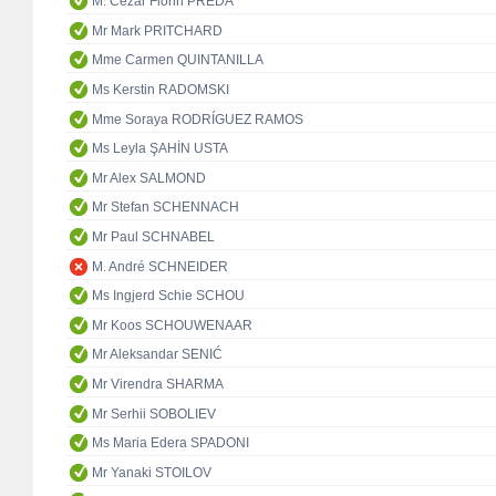
M. Cezar Florin PREDA
Mr Mark PRITCHARD
Mme Carmen QUINTANILLA
Ms Kerstin RADOMSKI
Mme Soraya RODRÍGUEZ RAMOS
Ms Leyla ŞAHİN USTA
Mr Alex SALMOND
Mr Stefan SCHENNACH
Mr Paul SCHNABEL
M. André SCHNEIDER
Ms Ingjerd Schie SCHOU
Mr Koos SCHOUWENAAR
Mr Aleksandar SENIĆ
Mr Virendra SHARMA
Mr Serhii SOBOLIEV
Ms Maria Edera SPADONI
Mr Yanaki STOILOV