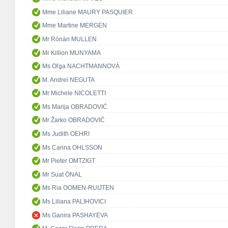
Mme Liliane MAURY PASQUIER
Mme Martine MERGEN
Mr Rónán MULLEN
Mr Killion MUNYAMA
Ms Oľga NACHTMANNOVÁ
M. Andrei NEGUTA
Mr Michele NICOLETTI
Ms Marija OBRADOVIĆ
Mr Žarko OBRADOVIĆ
Ms Judith OEHRI
Ms Carina OHLSSON
Mr Pieter OMTZIGT
Mr Suat ÖNAL
Ms Ria OOMEN-RUIJTEN
Ms Liliana PALIHOVICI
Ms Ganira PASHAYEVA