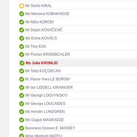
Mr Serhii KIRAL
Ms Manana KOBAKHIDZE
Mr Attila KORODI
Mr Dejan KOVAČEVIĆ
Ms Elvira KOVÁCS
Mr Tiny KOX
Mr Florian KRONBICHLER
Ms Julia KRONLID
Mr Talip KÜÇÜKCAN
M. Pierre-Yves LE BORGN'
Mr Ian LIDDELL-GRAINGER
Mr Georgii LOGVYNSKYI
Mr George LOUCAIDES
Ms Kerstin LUNDGREN
Ms Guguli MAGRADZE
Baroness Doreen E. MASSEY
Mme Meritxell MATEU