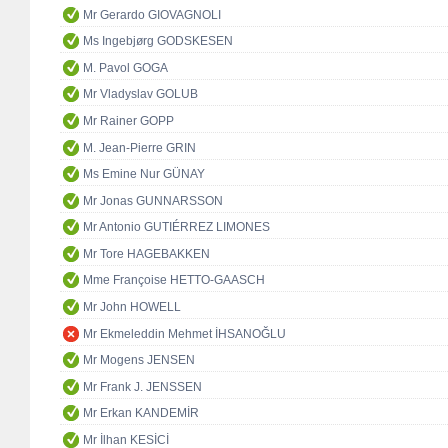
Mr Gerardo GIOVAGNOLI
Ms Ingebjørg GODSKESEN
M. Pavol GOGA
Mr Vladyslav GOLUB
Mr Rainer GOPP
M. Jean-Pierre GRIN
Ms Emine Nur GÜNAY
Mr Jonas GUNNARSSON
Mr Antonio GUTIÉRREZ LIMONES
Mr Tore HAGEBAKKEN
Mme Françoise HETTO-GAASCH
Mr John HOWELL
Mr Ekmeleddin Mehmet İHSANOĞLU
Mr Mogens JENSEN
Mr Frank J. JENSSEN
Mr Erkan KANDEMİR
Mr İlhan KESİCİ