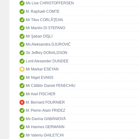
Ms Lise CHRISTOFFERSEN
M. Raphaël COMTE
Mr Titus CORLĂŢEAN
Mr Manlio DI STEFANO
Mr Şaban DİŞLİ
Ms Aleksandra DJUROVIĆ
Sir Jeffrey DONALDSON
Lord Alexander DUNDEE
Mr Markar ESEYAN
Mr Nigel EVANS
Mr Cătălin Daniel FENECHIU
Mr Axel FISCHER
M. Bernard FOURNIER
M. Pierre-Alain FRIDEZ
Ms Darina GABÁNIOVÁ
Mr Hannes GERMANN
Mr Valeriu GHILETCHI