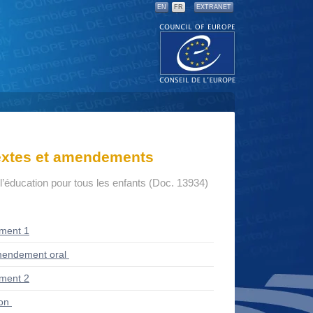
EN
FR
EXTRANET
textes et amendements
à l’éducation pour tous les enfants (Doc. 13934)
ment 1
endement oral
ment 2
ion