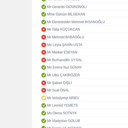
Mr Gerardo GIOVAGNOLI
Mme Gülsün BİLGEHAN
Mr Ekmeleddin Mehmet İHSANOĞLU
Mr Talip KÜÇÜKCAN
Mr Mehmet BABAOĞLU
Ms Leyla ŞAHİN USTA
Mr Markar ESEYAN
Mr Burhanettin UYSAL
Ms Emine Nur GÜNAY
Mr Utku ÇAKIRÖZER
Mr Şaban DİŞLİ
Mr Suat ÖNAL
Mr Volodymyr ARIEV
Mr Leonid YEMETS
Ms Olena SOTNYK
Mr Vladyslav GOLUB