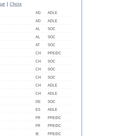
que
|
Choix
AD
ADLE
AD
ADLE
AL
SOC
AL
SOC
AT
SOC
CH
PPE/DC
CH
SOC
CH
SOC
CH
SOC
CH
ADLE
CH
ADLE
DE
SOC
ES
ADLE
FR
PPE/DC
FR
PPE/DC
IE
PPE/DC