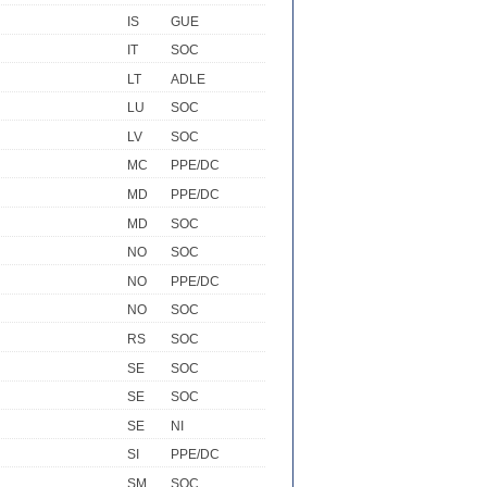
IS
GUE
IT
SOC
LT
ADLE
LU
SOC
LV
SOC
MC
PPE/DC
MD
PPE/DC
MD
SOC
NO
SOC
NO
PPE/DC
NO
SOC
RS
SOC
SE
SOC
SE
SOC
SE
NI
SI
PPE/DC
SM
SOC