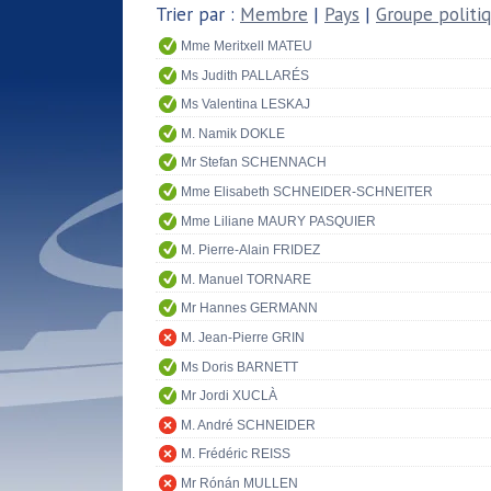
Trier par :
Membre
|
Pays
|
Groupe politi
Mme Meritxell MATEU
Ms Judith PALLARÉS
Ms Valentina LESKAJ
M. Namik DOKLE
Mr Stefan SCHENNACH
Mme Elisabeth SCHNEIDER-SCHNEITER
Mme Liliane MAURY PASQUIER
M. Pierre-Alain FRIDEZ
M. Manuel TORNARE
Mr Hannes GERMANN
M. Jean-Pierre GRIN
Ms Doris BARNETT
Mr Jordi XUCLÀ
M. André SCHNEIDER
M. Frédéric REISS
Mr Rónán MULLEN