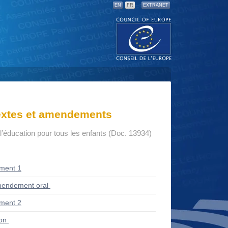
EN
FR
EXTRANET
textes et amendements
à l’éducation pour tous les enfants (Doc. 13934)
ment 1
endement oral
ment 2
ion