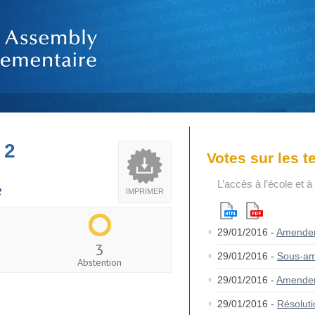
 2
Votes sur les 
L’accès à l’école et 
e
IMPRIMER
29/01/2016 -
Amende
3
29/01/2016 -
Sous-am
Abstention
29/01/2016 -
Amende
29/01/2016 -
Résolut