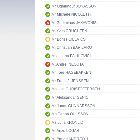
Mr Ögmundur JÓNASSON
Mr Michele NICOLETTI
M. Gediminas JAKAVONIS
M. Yves CRUCHTEN
Mr Boriss CILEVIČS
M. Christian BARILARO
Ms Liliana PALIHOVICI
M. Andrei NEGUTA
Mr Tore HAGEBAKKEN
Mr Frank J. JENSSEN
Ms Lise CHRISTOFFERSEN
Mr Aleksandar SENIĆ
Mr Jonas GUNNARSSON
Ms Carina OHLSSON
Ms Julia KRONLID
Mr Anže LOGAR
M. Paride ANDREOLI