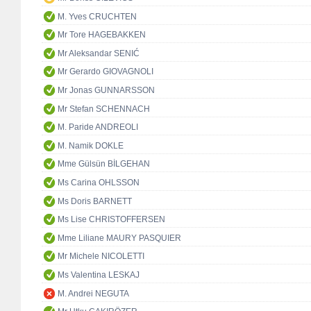
M. Yves CRUCHTEN
Mr Tore HAGEBAKKEN
Mr Aleksandar SENIĆ
Mr Gerardo GIOVAGNOLI
Mr Jonas GUNNARSSON
Mr Stefan SCHENNACH
M. Paride ANDREOLI
M. Namik DOKLE
Mme Gülsün BİLGEHAN
Ms Carina OHLSSON
Ms Doris BARNETT
Ms Lise CHRISTOFFERSEN
Mme Liliane MAURY PASQUIER
Mr Michele NICOLETTI
Ms Valentina LESKAJ
M. Andrei NEGUTA