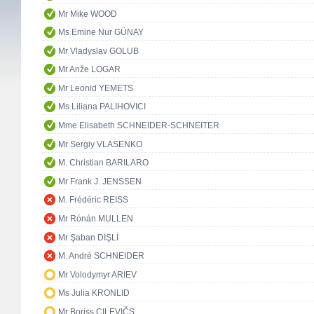
Mr Mike WOOD
Ms Emine Nur GÜNAY
Mr Vladyslav GOLUB
Mr Anže LOGAR
Mr Leonid YEMETS
Ms Liliana PALIHOVICI
Mme Elisabeth SCHNEIDER-SCHNEITER
Mr Sergiy VLASENKO
M. Christian BARILARO
Mr Frank J. JENSSEN
M. Frédéric REISS
Mr Rónán MULLEN
Mr Şaban DİŞLİ
M. André SCHNEIDER
Mr Volodymyr ARIEV
Ms Julia KRONLID
Mr Boriss CILEVIČS