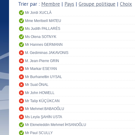
Trier par :
Membre
|
Pays
|
Groupe politique
|
Choix
Mr Jordi XUCLÀ
Mme Meritxell MATEU
Ms Judith PALLARÉS
Ms Olena SOTNYK
Mr Hannes GERMANN
M. Gediminas JAKAVONIS
M. Jean-Pierre GRIN
Mr Markar ESEYAN
Mr Burhanettin UYSAL
Mr Suat ÖNAL
Mr John HOWELL
Mr Talip KÜÇÜKCAN
Mr Mehmet BABAOĞLU
Ms Leyla ŞAHİN USTA
Mr Ekmeleddin Mehmet İHSANOĞLU
Mr Paul SCULLY