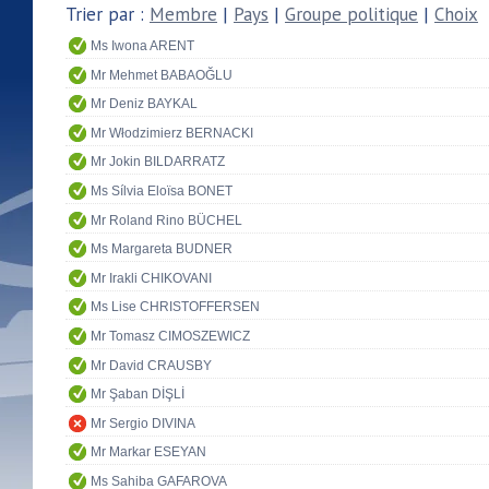
Trier par :
Membre
|
Pays
|
Groupe politique
|
Choix
Ms Iwona ARENT
Mr Mehmet BABAOĞLU
Mr Deniz BAYKAL
Mr Włodzimierz BERNACKI
Mr Jokin BILDARRATZ
Ms Sílvia Eloïsa BONET
Mr Roland Rino BÜCHEL
Ms Margareta BUDNER
Mr Irakli CHIKOVANI
Ms Lise CHRISTOFFERSEN
Mr Tomasz CIMOSZEWICZ
Mr David CRAUSBY
Mr Şaban DİŞLİ
Mr Sergio DIVINA
Mr Markar ESEYAN
Ms Sahiba GAFAROVA