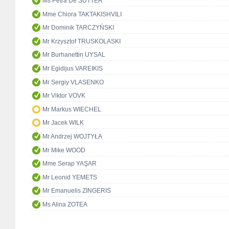
Ms Petra De SUTTER
Mme Chiora TAKTAKISHVILI
Mr Dominik TARCZYŃSKI
Mr Krzysztof TRUSKOLASKI
Mr Burhanettin UYSAL
Mr Egidijus VAREIKIS
Mr Sergiy VLASENKO
Mr Viktor VOVK
Mr Markus WIECHEL
Mr Jacek WILK
Mr Andrzej WOJTYŁA
Mr Mike WOOD
Mme Serap YAŞAR
Mr Leonid YEMETS
Mr Emanuelis ZINGERIS
Ms Alina ZOTEA