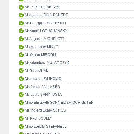
Mr Talip KÜÇÜKCAN
Ms Inese LĪBIŅA-EGNERE
Mr Georgii LOGVYNSKYI
Mr Andrii LOPUSHANSKYI
M. Augusto MICHELOTTI
Ms Marianne MIKKO
Mr Orhan MİROĞLU
Mr Arkadiusz MULARCZYK
Mr Suat ÖNAL
Ms Liliana PALIHOVICI
Ms Judith PALLARÉS
Ms Leyla ŞAHİN USTA
Mme Elisabeth SCHNEIDER-SCHNEITER
Ms Ingjerd Schie SCHOU
Mr Paul SCULLY
Mme Lorella STEFANELLI