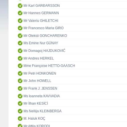
Mr Karl GARÐARSSON
Mr Hannes GERMANN
Mr Valeriu GHILETCHI
Mr Francesco Maria GIRO
Mr Oleksii GONCHARENKO
Ms Emine Nur GÜNAY
Mr Domagoj HAJDUKOVIĆ
Mr Andres HERKEL
Mme Françoise HETTO-GAASCH
Mr Petri HONKONEN
Mr John HOWELL
Mr Frank J. JENSSEN
Ms Ioanneta KAVVADIA
Mr İlhan KESİCİ
Ms Nellija KLEINBERGA
M. Haluk KOÇ
Mr Attila KORODI