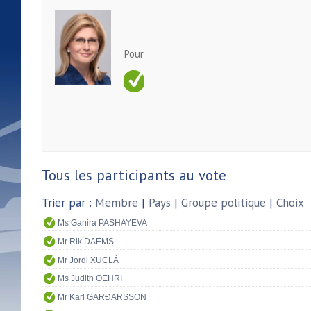
Pour
Tous les participants au vote
Trier par :
Membre
|
Pays
|
Groupe politique
|
Choix
Ms Ganira PASHAYEVA
Mr Rik DAEMS
Mr Jordi XUCLÀ
Ms Judith OEHRI
Mr Karl GARÐARSSON