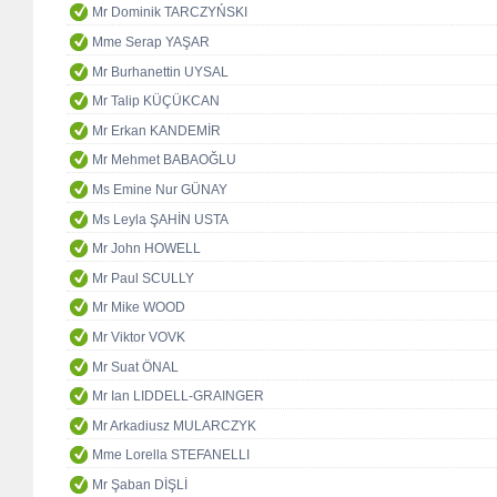
Mr Dominik TARCZYŃSKI
Mme Serap YAŞAR
Mr Burhanettin UYSAL
Mr Talip KÜÇÜKCAN
Mr Erkan KANDEMİR
Mr Mehmet BABAOĞLU
Ms Emine Nur GÜNAY
Ms Leyla ŞAHİN USTA
Mr John HOWELL
Mr Paul SCULLY
Mr Mike WOOD
Mr Viktor VOVK
Mr Suat ÖNAL
Mr Ian LIDDELL-GRAINGER
Mr Arkadiusz MULARCZYK
Mme Lorella STEFANELLI
Mr Şaban DİŞLİ