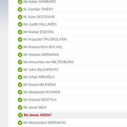
Ms Adele GAMBARO
M. Damien THIÉRY
M. Alain DESTEXHE
Ms Judith PALLARÉS
Mr Markar ESEYAN
Mr Krzysztof TRUSKOLASKI
Mr Roland Rino BÜCHEL
Mr Hannes GERMANN
Ms Anouchka van MILTENBURG
Mr Jokin BILDARRATZ
Mr Orhan MİROĞLU
Mr Daniel MILEWSKI
Ms Margareta BUDNER
Mr Andrzej WOJTYŁA
Mr Jacek WILK
Ms Iwona ARENT
Mr Włodzimierz BERNACKI