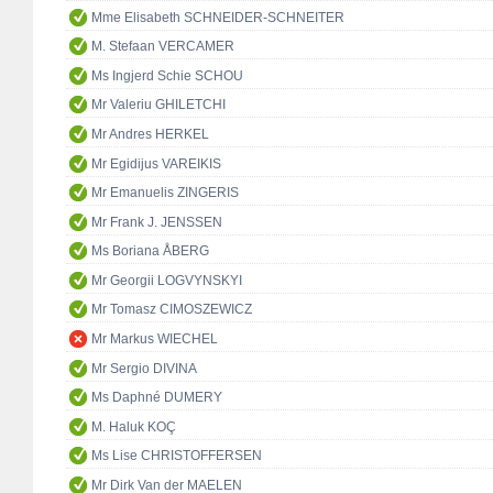
Mme Elisabeth SCHNEIDER-SCHNEITER
M. Stefaan VERCAMER
Ms Ingjerd Schie SCHOU
Mr Valeriu GHILETCHI
Mr Andres HERKEL
Mr Egidijus VAREIKIS
Mr Emanuelis ZINGERIS
Mr Frank J. JENSSEN
Ms Boriana ÅBERG
Mr Georgii LOGVYNSKYI
Mr Tomasz CIMOSZEWICZ
Mr Markus WIECHEL
Mr Sergio DIVINA
Ms Daphné DUMERY
M. Haluk KOÇ
Ms Lise CHRISTOFFERSEN
Mr Dirk Van der MAELEN