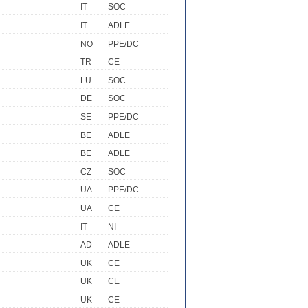
IT
SOC
IT
ADLE
NO
PPE/DC
TR
CE
LU
SOC
DE
SOC
SE
PPE/DC
BE
ADLE
BE
ADLE
CZ
SOC
UA
PPE/DC
UA
CE
IT
NI
AD
ADLE
UK
CE
UK
CE
UK
CE