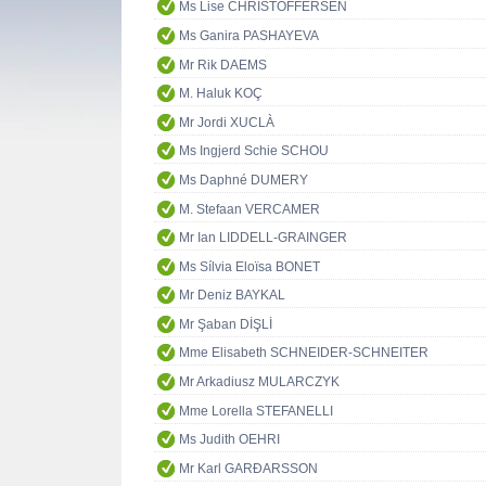
Ms Lise CHRISTOFFERSEN
Ms Ganira PASHAYEVA
Mr Rik DAEMS
M. Haluk KOÇ
Mr Jordi XUCLÀ
Ms Ingjerd Schie SCHOU
Ms Daphné DUMERY
M. Stefaan VERCAMER
Mr Ian LIDDELL-GRAINGER
Ms Sílvia Eloïsa BONET
Mr Deniz BAYKAL
Mr Şaban DİŞLİ
Mme Elisabeth SCHNEIDER-SCHNEITER
Mr Arkadiusz MULARCZYK
Mme Lorella STEFANELLI
Ms Judith OEHRI
Mr Karl GARÐARSSON