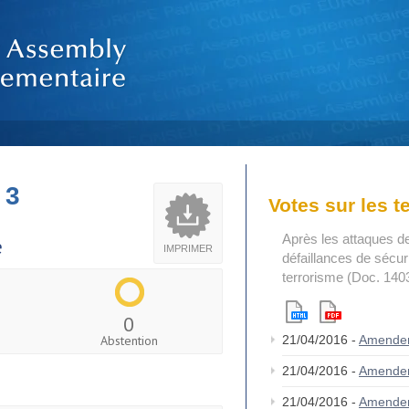
 3
Votes sur les 
Après les attaques d
e
IMPRIMER
défaillances de sécuri
terrorisme (Doc. 140
0
Abstention
21/04/2016 -
Amende
21/04/2016 -
Amende
21/04/2016 -
Amende