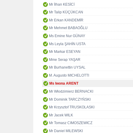
Mr İlhan KESİCİ
Mr Talip KÜÇÜKCAN
Mr Erkan KANDEMİR
Mr Mehmet BABAOĞLU
Ms Emine Nur GÜNAY
Ms Leyla ŞAHİN USTA
Mr Markar ESEYAN
Mme Serap YAŞAR
Mr Burhanettin UYSAL
M. Augusto MICHELOTTI
Ms Iwona ARENT
Mr Włodzimierz BERNACKI
Mr Dominik TARCZYŃSKI
Mr Krzysztof TRUSKOLASKI
Mr Jacek WILK
Mr Tomasz CIMOSZEWICZ
Mr Daniel MILEWSKI