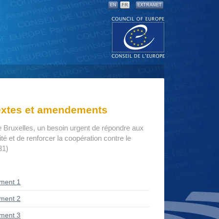
EN
FR
EXTRANET
textes et amendements
e Bruxelles, un besoin urgent de répondre aux
té et de renforcer la coopération contre le
31)
ment 1
ment 2
ment 3