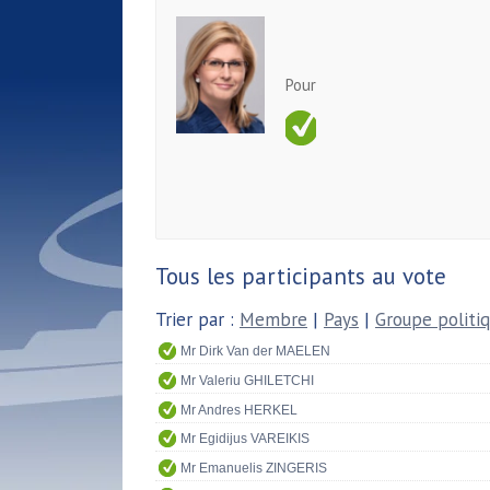
Pour
Tous les participants au vote
Trier par :
Membre
|
Pays
|
Groupe politi
Mr Dirk Van der MAELEN
Mr Valeriu GHILETCHI
Mr Andres HERKEL
Mr Egidijus VAREIKIS
Mr Emanuelis ZINGERIS