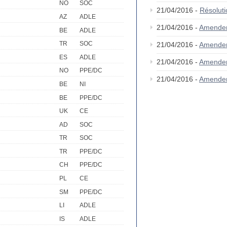
NO
SOC
21/04/2016 -
Résolut
AZ
ADLE
21/04/2016 -
Amende
BE
ADLE
TR
SOC
21/04/2016 -
Amende
ES
ADLE
21/04/2016 -
Amende
NO
PPE/DC
21/04/2016 -
Amende
BE
NI
BE
PPE/DC
UK
CE
AD
SOC
TR
SOC
TR
PPE/DC
CH
PPE/DC
PL
CE
SM
PPE/DC
LI
ADLE
IS
ADLE