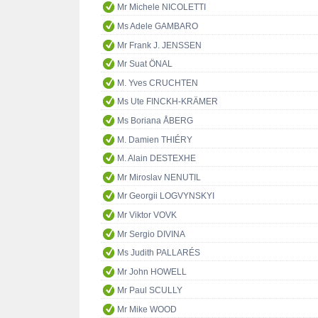
Mr Michele NICOLETTI
Ms Adele GAMBARO
Mr Frank J. JENSSEN
Mr Suat ÖNAL
M. Yves CRUCHTEN
Ms Ute FINCKH-KRÄMER
Ms Boriana ÅBERG
M. Damien THIÉRY
M. Alain DESTEXHE
Mr Miroslav NENUTIL
Mr Georgii LOGVYNSKYI
Mr Viktor VOVK
Mr Sergio DIVINA
Ms Judith PALLARÉS
Mr John HOWELL
Mr Paul SCULLY
Mr Mike WOOD