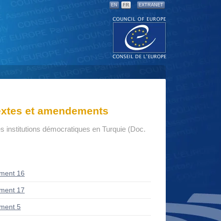
EN
FR
EXTRANET
textes et amendements
s institutions démocratiques en Turquie (Doc.
ment 16
ment 17
ment 5