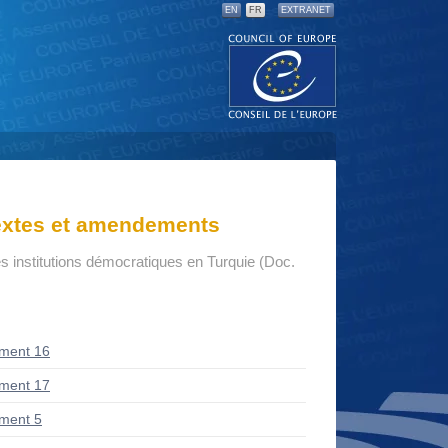
EN
FR
EXTRANET
textes et amendements
s institutions démocratiques en Turquie (Doc.
ment 16
ment 17
ment 5