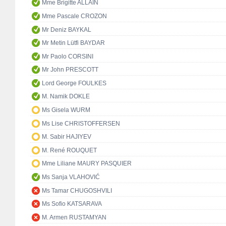
Mme Brigitte ALLAIN
Mme Pascale CROZON
Mr Deniz BAYKAL
Mr Metin Lütfi BAYDAR
Mr Paolo CORSINI
Mr John PRESCOTT
Lord George FOULKES
M. Namik DOKLE
Ms Gisela WURM
Ms Lise CHRISTOFFERSEN
M. Sabir HAJIYEV
M. René ROUQUET
Mme Liliane MAURY PASQUIER
Ms Sanja VLAHOVIĆ
Ms Tamar CHUGOSHVILI
Ms Sofio KATSARAVA
M. Armen RUSTAMYAN