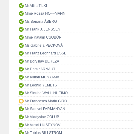
Mr Attila TILKI
Mme Rózsa HOFFMANN
Ms Boriana ÅBERG
Mr Frank J. JENSSEN
Mme Katalin CSÖBÖR
Ms Gabriela PECKOVÁ
Mr Franz Leonhard ESSL
Mr Boryslav BEREZA
Mr Damir ARNAUT
Mr Killion MUNYAMA
Mr Leonid YEMETS
Mr Sinuhe WALLINHEIMO
Mr Francesco Maria GIRO
Mr Samvel FARMANYAN
Mr Vladyslav GOLUB
Mr Vusal HUSEYNOV
Mr Tobias BILLSTRÖM