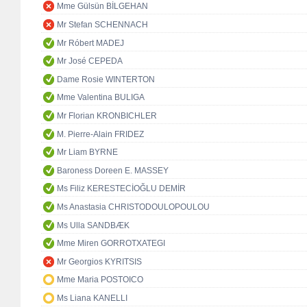
Mme Gülsün BİLGEHAN
Mr Stefan SCHENNACH
Mr Róbert MADEJ
Mr José CEPEDA
Dame Rosie WINTERTON
Mme Valentina BULIGA
Mr Florian KRONBICHLER
M. Pierre-Alain FRIDEZ
Mr Liam BYRNE
Baroness Doreen E. MASSEY
Ms Filiz KERESTECİOĞLU DEMİR
Ms Anastasia CHRISTODOULOPOULOU
Ms Ulla SANDBÆK
Mme Miren GORROTXATEGI
Mr Georgios KYRITSIS
Mme Maria POSTOICO
Ms Liana KANELLI