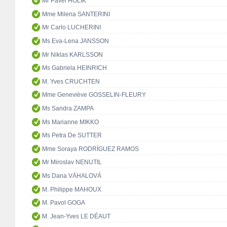
Mr Pavel HOLÍK
Mme Milena SANTERINI
Mr Carlo LUCHERINI
Ms Eva-Lena JANSSON
Mr Niklas KARLSSON
Ms Gabriela HEINRICH
M. Yves CRUCHTEN
Mme Geneviève GOSSELIN-FLEURY
Ms Sandra ZAMPA
Ms Marianne MIKKO
Ms Petra De SUTTER
Mme Soraya RODRÍGUEZ RAMOS
Mr Miroslav NENUTIL
Ms Dana VÁHALOVÁ
M. Philippe MAHOUX
M. Pavol GOGA
M. Jean-Yves LE DÉAUT