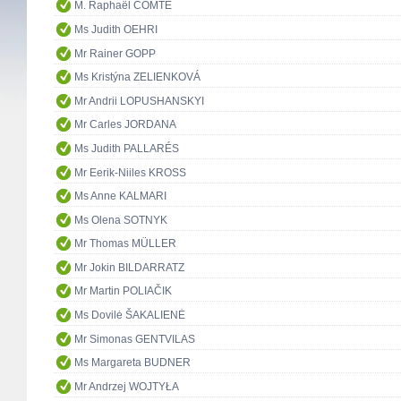
M. Raphaël COMTE
Ms Judith OEHRI
Mr Rainer GOPP
Ms Kristýna ZELIENKOVÁ
Mr Andrii LOPUSHANSKYI
Mr Carles JORDANA
Ms Judith PALLARÉS
Mr Eerik-Niiles KROSS
Ms Anne KALMARI
Ms Olena SOTNYK
Mr Thomas MÜLLER
Mr Jokin BILDARRATZ
Mr Martin POLIAČIK
Ms Dovilė ŠAKALIENĖ
Mr Simonas GENTVILAS
Ms Margareta BUDNER
Mr Andrzej WOJTYŁA