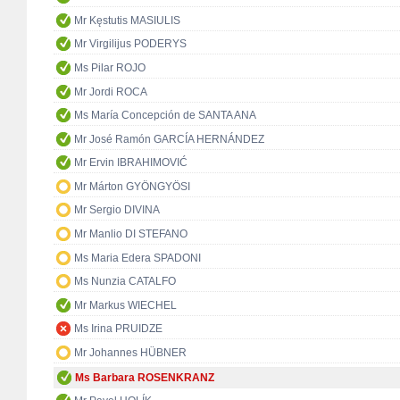
Mr Kęstutis MASIULIS
Mr Virgilijus PODERYS
Ms Pilar ROJO
Mr Jordi ROCA
Ms María Concepción de SANTA ANA
Mr José Ramón GARCÍA HERNÁNDEZ
Mr Ervin IBRAHIMOVIĆ
Mr Márton GYÖNGYÖSI
Mr Sergio DIVINA
Mr Manlio DI STEFANO
Ms Maria Edera SPADONI
Ms Nunzia CATALFO
Mr Markus WIECHEL
Ms Irina PRUIDZE
Mr Johannes HÜBNER
Ms Barbara ROSENKRANZ