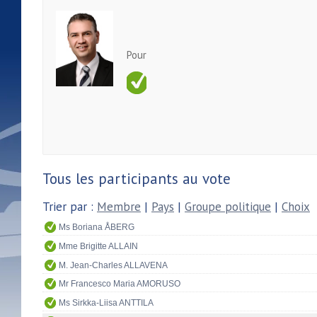
Pour
Tous les participants au vote
Trier par :
Membre
|
Pays
|
Groupe politique
|
Choix
Ms Boriana ÅBERG
Mme Brigitte ALLAIN
M. Jean-Charles ALLAVENA
Mr Francesco Maria AMORUSO
Ms Sirkka-Liisa ANTTILA