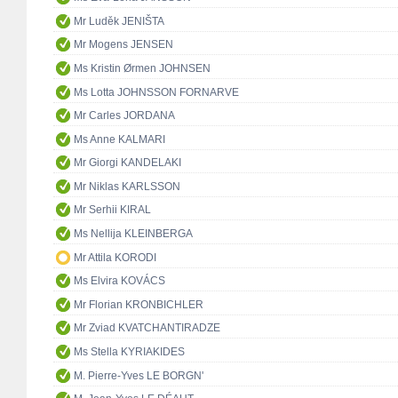
Mr Luděk JENIŠTA
Mr Mogens JENSEN
Ms Kristin Ørmen JOHNSEN
Ms Lotta JOHNSSON FORNARVE
Mr Carles JORDANA
Ms Anne KALMARI
Mr Giorgi KANDELAKI
Mr Niklas KARLSSON
Mr Serhii KIRAL
Ms Nellija KLEINBERGA
Mr Attila KORODI
Ms Elvira KOVÁCS
Mr Florian KRONBICHLER
Mr Zviad KVATCHANTIRADZE
Ms Stella KYRIAKIDES
M. Pierre-Yves LE BORGN'