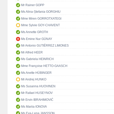
Mr Rainer GOPP
Ms Alina-Ștefania GORGHIU
Mme Miren GORROTXATEGI
Mme Sylvie GOY-CHAVENT
Ms Annette GROTH
Ms Emine Nur GÜNAY
Mr Antonio GUTIÉRREZ LIMONES
Mr Alfred HEER
Ms Gabriela HEINRICH
Mme Françoise HETTO-GAASCH
Ms Anette HÜBINGER
Mr Andrej HUNKO
Ms Susanna HUOVINEN
Mr Rafael HUSEYNOV
Mr Ervin IBRAHIMOVIĆ
Ms Mariia IONOVA
Ms Eva-Lena JANSSON