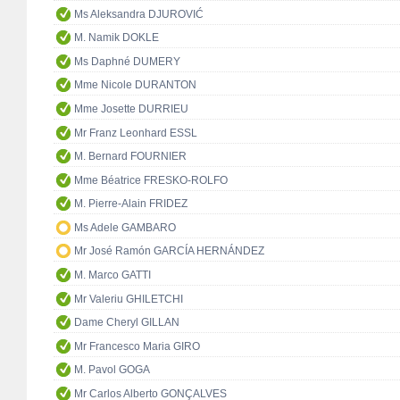
Ms Aleksandra DJUROVIĆ
M. Namik DOKLE
Ms Daphné DUMERY
Mme Nicole DURANTON
Mme Josette DURRIEU
Mr Franz Leonhard ESSL
M. Bernard FOURNIER
Mme Béatrice FRESKO-ROLFO
M. Pierre-Alain FRIDEZ
Ms Adele GAMBARO
Mr José Ramón GARCÍA HERNÁNDEZ
M. Marco GATTI
Mr Valeriu GHILETCHI
Dame Cheryl GILLAN
Mr Francesco Maria GIRO
M. Pavol GOGA
Mr Carlos Alberto GONÇALVES