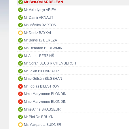
Mr Ben-Oni ARDELEAN
Mr Volodymyr ARIEV
Mr Damir ARNAUT
Ms Mónika BARTOS
Mr Deniz BAYKAL
Mr Boryslav BEREZA
Ms Deborah BERGAMINI
M. Andris BĒRZINŠ
Mr Goran BEUS RICHEMBERGH
Mr Jokin BILDARRATZ
Mme Gülsün BİLGEHAN
Mr Tobias BILLSTRÖM
Mme Maryvonne BLONDIN
Mme Maryvonne BLONDIN
Mme Anne BRASSEUR
Mr Piet De BRUYN
Ms Margareta BUDNER