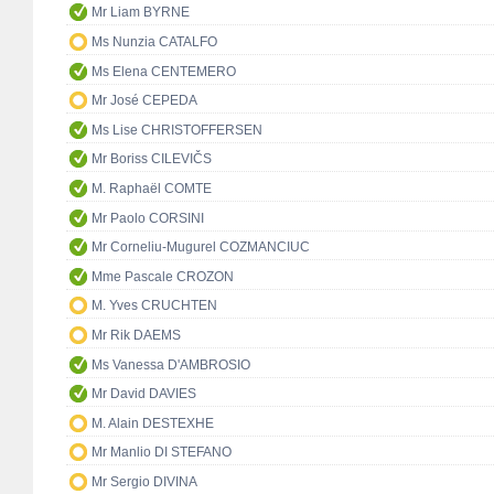
Mr Liam BYRNE
Ms Nunzia CATALFO
Ms Elena CENTEMERO
Mr José CEPEDA
Ms Lise CHRISTOFFERSEN
Mr Boriss CILEVIČS
M. Raphaël COMTE
Mr Paolo CORSINI
Mr Corneliu-Mugurel COZMANCIUC
Mme Pascale CROZON
M. Yves CRUCHTEN
Mr Rik DAEMS
Ms Vanessa D'AMBROSIO
Mr David DAVIES
M. Alain DESTEXHE
Mr Manlio DI STEFANO
Mr Sergio DIVINA