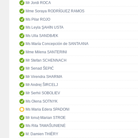
Mr Jordi ROCA
Mme Soraya RODRÍGUEZ RAMOS
Ms Pilar ROJO
Ms Leyla ŞAHİN USTA
Ms Ulla SANDBÆK
Ms María Concepción de SANTA ANA
Mme Milena SANTERINI
Mr Stefan SCHENNACH
Mr Senad ŠEPIĆ
Mr Virendra SHARMA
Mr Andrej ŠIRCELJ
Mr Serhii SOBOLIEV
Ms Olena SOTNYK
Ms Maria Edera SPADONI
Mr Ionuț-Marian STROE
Ms Rita TAMAŠUNIENĖ
M. Damien THIÉRY