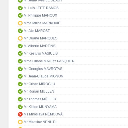
M. Jean-Yves LE DÉAUT
M. Luís LEITE RAMOS
M. Philippe MAHOUX
Mme Milica MARKOVIĆ
Mr Ján MAROSZ
Mr Duarte MARQUES
M. Alberto MARTINS
Mr Kęstutis MASIULIS
Mme Liliane MAURY PASQUIER
Mr Georgios MAVROTAS
M. Jean-Claude MIGNON
Mr Orhan MİROĞLU
Mr Rónán MULLEN
Mr Thomas MÜLLER
Mr Killion MUNYAMA
Ms Miroslava NĚMCOVÁ
Mr Miroslav NENUTIL