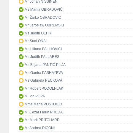
Mr Johan NISSINEN
Ms Marija OBRADOVIĆ
Mr Žarko OBRADOVIĆ
Mr Jarosław OBREMSKI
Ms Judith OEHRI
Mr Suat ÖNAL
Ms Liliana PALIHOVICI
Ms Judith PALLARÉS
Ms Biljana PANTIĆ PILJA
Ms Ganira PASHAYEVA
Ms Gabriela PECKOVÁ
Mr Robert PODOLNJAK
M. Ion POPA
Mme Maria POSTOICO
M. Cezar Florin PREDA
Mr Mark PRITCHARD
Mr Andrea RIGONI