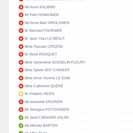
Ms Anne KALMARI
Mr Petri HONKONEN
Ms Anne-Mari VIROLAINEN
M. Bernard FOURNIER
M. Jean-Yves LE DÉAUT
Mme Pascale CROZON
M. René ROUQUET
Mme Geneviève GOSSELIN-FLEURY
Mme Sylvie GOY-CHAVENT
Mme Anne-Yvonne LE DAIN
Mme Catherine QUÉRÉ
M. Frédéric REISS
Ms Ioanneta KAVVADIA
Mr Georgios PSYCHOGIOS
Mr Zsolt CSENGER-ZALÁN
Ms Mónika BARTOS