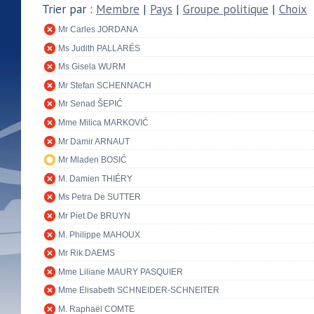
Trier par :
Membre
|
Pays
|
Groupe politique
|
Choix
Mr Carles JORDANA
Ms Judith PALLARÉS
Ms Gisela WURM
Mr Stefan SCHENNACH
Mr Senad ŠEPIĆ
Mme Milica MARKOVIĆ
Mr Damir ARNAUT
Mr Mladen BOSIĆ
M. Damien THIÉRY
Ms Petra De SUTTER
Mr Piet De BRUYN
M. Philippe MAHOUX
Mr Rik DAEMS
Mme Liliane MAURY PASQUIER
Mme Elisabeth SCHNEIDER-SCHNEITER
M. Raphaël COMTE