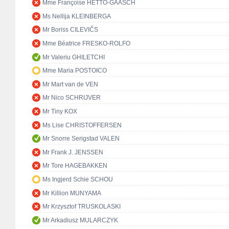
Mme Françoise HETTO-GAASCH
Ms Nellija KLEINBERGA
Mr Boriss CILEVIČS
Mme Béatrice FRESKO-ROLFO
Mr Valeriu GHILETCHI
Mme Maria POSTOICO
Mr Mart van de VEN
Mr Nico SCHRIJVER
Mr Tiny KOX
Ms Lise CHRISTOFFERSEN
Mr Snorre Serigstad VALEN
Mr Frank J. JENSSEN
Mr Tore HAGEBAKKEN
Ms Ingjerd Schie SCHOU
Mr Killion MUNYAMA
Mr Krzysztof TRUSKOLASKI
Mr Arkadiusz MULARCZYK