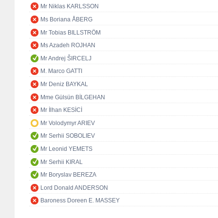
Mr Niklas KARLSSON
Ms Boriana ÅBERG
Mr Tobias BILLSTRÖM
Ms Azadeh ROJHAN
Mr Andrej ŠIRCELJ
M. Marco GATTI
Mr Deniz BAYKAL
Mme Gülsün BİLGEHAN
Mr İlhan KESİCİ
Mr Volodymyr ARIEV
Mr Serhii SOBOLIEV
Mr Leonid YEMETS
Mr Serhii KIRAL
Mr Boryslav BEREZA
Lord Donald ANDERSON
Baroness Doreen E. MASSEY