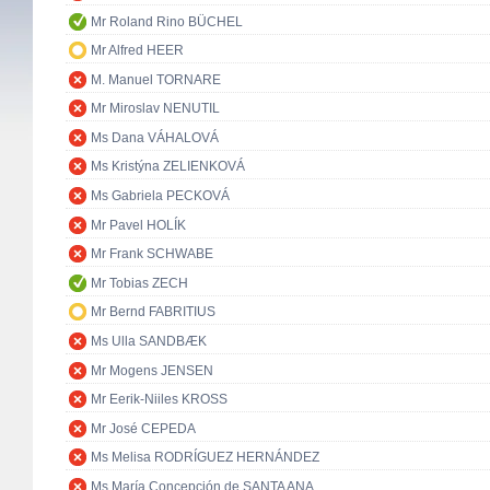
Mr Roland Rino BÜCHEL
Mr Alfred HEER
M. Manuel TORNARE
Mr Miroslav NENUTIL
Ms Dana VÁHALOVÁ
Ms Kristýna ZELIENKOVÁ
Ms Gabriela PECKOVÁ
Mr Pavel HOLÍK
Mr Frank SCHWABE
Mr Tobias ZECH
Mr Bernd FABRITIUS
Ms Ulla SANDBÆK
Mr Mogens JENSEN
Mr Eerik-Niiles KROSS
Mr José CEPEDA
Ms Melisa RODRÍGUEZ HERNÁNDEZ
Ms María Concepción de SANTA ANA