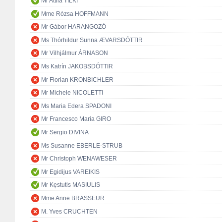
Mr Attila TILKI
Mme Rózsa HOFFMANN
Mr Gábor HARANGOZÓ
Ms Thórhildur Sunna ÆVARSDÓTTIR
Mr Vilhjálmur ÁRNASON
Ms Katrín JAKOBSDÓTTIR
Mr Florian KRONBICHLER
Mr Michele NICOLETTI
Ms Maria Edera SPADONI
Mr Francesco Maria GIRO
Mr Sergio DIVINA
Ms Susanne EBERLE-STRUB
Mr Christoph WENAWESER
Mr Egidijus VAREIKIS
Mr Kęstutis MASIULIS
Mme Anne BRASSEUR
M. Yves CRUCHTEN