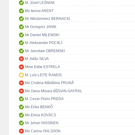
M. Józef LEŚNIAK
Ms Iwona ARENT
Mr Włodzimierz BERNACKI
Mr Grzegorz JANIK
Mr Daniel MILEWSKI
M. Aleksander POCIEJ
Mr Jarosław OBREMSKI
M. Adão SILVA
Mme Edite ESTRELA
M. Luís LEITE RAMOS
Ms Cristina-Mădălina PRUNĂ
Ms Oana-Mioara BÎZGAN-GAYRAL
M. Cezar Florin PREDA
Ms Erika BENKŐ
Ms Elvira KOVÁCS
Mr Johan NISSINEN
Ms Carina OHLSSON