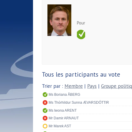
Pour
Tous les participants au vote
Trier par :
Membre
|
Pays
|
Groupe politi
Ms Boriana ÅBERG
Ms Thórhildur Sunna ÆVARSDÓTTIR
Ms Iwona ARENT
Mr Damir ARNAUT
Mr Marek AST