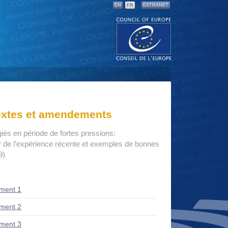
EN
FR
EXTRANET
textes et amendements
giés en période de fortes pressions:
r de l’expérience récente et exemples de bonnes
9)
ment 1
ment 2
ment 3