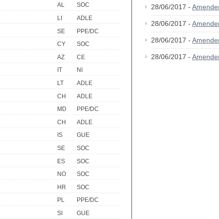
AL
SOC
28/06/2017 -
Amende
LI
ADLE
28/06/2017 -
Amende
SE
PPE/DC
28/06/2017 -
Amende
CY
SOC
28/06/2017 -
Amende
AZ
CE
IT
NI
LT
ADLE
CH
ADLE
MD
PPE/DC
CH
ADLE
IS
GUE
SE
SOC
ES
SOC
NO
SOC
HR
SOC
PL
PPE/DC
SI
GUE