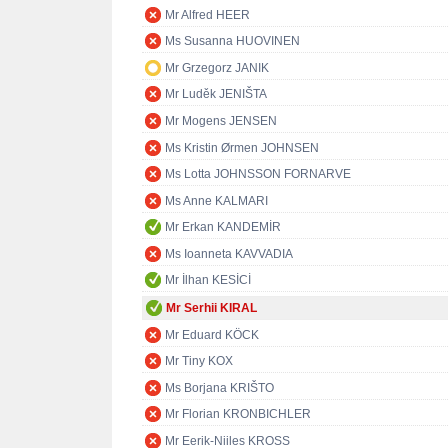
Mr Alfred HEER
Ms Susanna HUOVINEN
Mr Grzegorz JANIK
Mr Luděk JENIŠTA
Mr Mogens JENSEN
Ms Kristin Ørmen JOHNSEN
Ms Lotta JOHNSSON FORNARVE
Ms Anne KALMARI
Mr Erkan KANDEMİR
Ms Ioanneta KAVVADIA
Mr İlhan KESİCİ
Mr Serhii KIRAL
Mr Eduard KÖCK
Mr Tiny KOX
Ms Borjana KRIŠTO
Mr Florian KRONBICHLER
Mr Eerik-Niiles KROSS