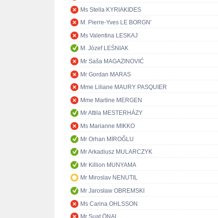
Ms Stella KYRIAKIDES
M. Pierre-Yves LE BORGN'
Ms Valentina LESKAJ
M. Józef LEŚNIAK
Mr Saša MAGAZINOVIĆ
Mr Gordan MARAS
Mme Liliane MAURY PASQUIER
Mme Martine MERGEN
Mr Attila MESTERHÁZY
Ms Marianne MIKKO
Mr Orhan MİROĞLU
Mr Arkadiusz MULARCZYK
Mr Killion MUNYAMA
Mr Miroslav NENUTIL
Mr Jarosław OBREMSKI
Ms Carina OHLSSON
Mr Suat ÖNAL