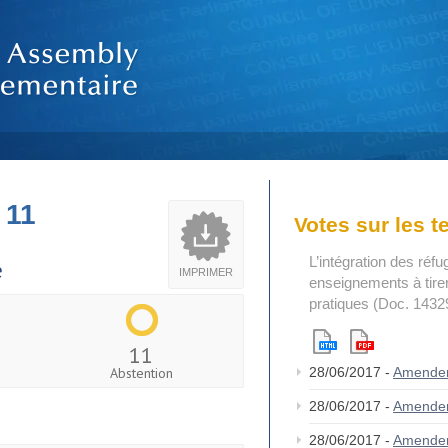
 11
Votes sur les 
L’intégration des réfu
e
IMPRIMER
enseignements à tire
pratiques (Doc. 1432
11
Abstention
28/06/2017 -
Amende
28/06/2017 -
Amende
28/06/2017 -
Amende