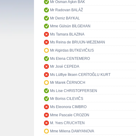
Mr Osman Aşkın BAK
Mr Radovan BALÁŽ
Mr Deniz BAYKAL
Mme Gülsün BİLGEHAN
Ms Tamara BLAZINA
Ms Reina de BRUIJN-WEZEMAN
Mr Algirdas BUTKEVIČIUS
Ms Elena CENTEMERO
Mr José CEPEDA
Ms Lütfiye İlksen CERİTOĞLU KURT
Mr Marek ČERNOCH
Ms Lise CHRISTOFFERSEN
Mr Boriss CILEVIČS
Ms Eleonora CIMBRO
Mme Pascale CROZON
M. Yves CRUCHTEN
Mme Milena DAMYANOVA