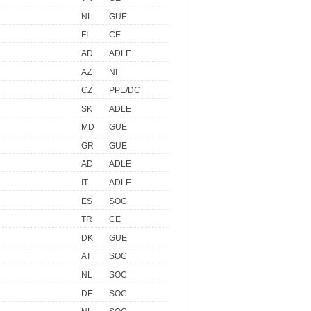
NL
GUE
FI
CE
AD
ADLE
AZ
NI
CZ
PPE/DC
SK
ADLE
MD
GUE
GR
GUE
AD
ADLE
IT
ADLE
ES
SOC
TR
CE
DK
GUE
AT
SOC
NL
SOC
DE
SOC