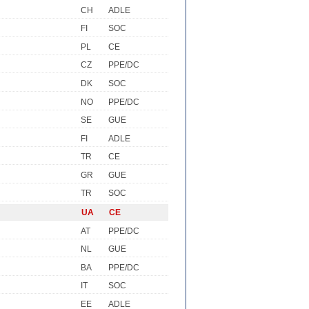
CH
ADLE
FI
SOC
PL
CE
CZ
PPE/DC
DK
SOC
NO
PPE/DC
SE
GUE
FI
ADLE
TR
CE
GR
GUE
TR
SOC
UA
CE
AT
PPE/DC
NL
GUE
BA
PPE/DC
IT
SOC
EE
ADLE