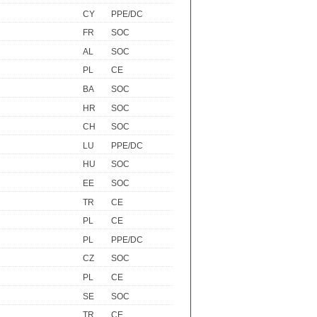
CY
PPE/DC
FR
SOC
AL
SOC
PL
CE
BA
SOC
HR
SOC
CH
SOC
LU
PPE/DC
HU
SOC
EE
SOC
TR
CE
PL
CE
PL
PPE/DC
CZ
SOC
PL
CE
SE
SOC
TR
CE