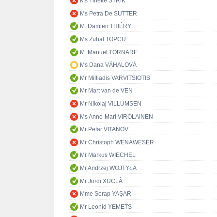
Ms Tineke STRIK
Ms Petra De SUTTER
M. Damien THIÉRY
Ms Zühal TOPCU
M. Manuel TORNARE
Ms Dana VÁHALOVÁ
Mr Miltiadis VARVITSIOTIS
Mr Mart van de VEN
Mr Nikolaj VILLUMSEN
Ms Anne-Mari VIROLAINEN
Mr Petar VITANOV
Mr Christoph WENAWESER
Mr Markus WIECHEL
Mr Andrzej WOJTYŁA
Mr Jordi XUCLÀ
Mme Serap YAŞAR
Mr Leonid YEMETS