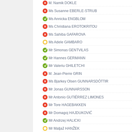
M. Namik DOKLE
Ms Susanne EBERLE-STRUB
Ms Annicka ENGBLOM
Ms Christiana EROTOKRITOU
Ms Sahiba GAFAROVA
Ms Adele GAMBARO
Mr Simonas GENTVILAS
Mr Hannes GERMANN
Mr Valeriu GHILETCHI
M. Jean-Pierre GRIN
Ms Bjarkey Olsen GUNNARSDÓTTIR
Mr Jonas GUNNARSSON
Mr Antonio GUTIÉRREZ LIMONES
Mr Tore HAGEBAKKEN
Mr Domagoj HAJDUKOVIĆ
Mr Andrzej HALICKI
Mr Matjaž HANŽEK