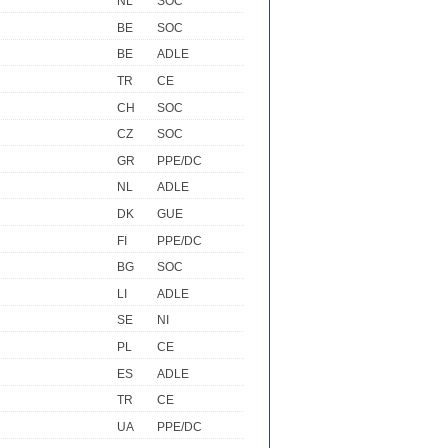
NL
SOC
BE
SOC
BE
ADLE
TR
CE
CH
SOC
CZ
SOC
GR
PPE/DC
NL
ADLE
DK
GUE
FI
PPE/DC
BG
SOC
LI
ADLE
SE
NI
PL
CE
ES
ADLE
TR
CE
UA
PPE/DC