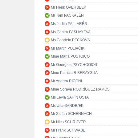
Mr Henk OVERBEEK
Mr Tom PACKALÉN
Ms Judith PALLARÉS
Ms Ganira PASHAYEVA
Ms Gabriela PECKOVÁ
Mr Martin POLIAČIK
Mme Maria POSTOICO
Mr Georgios PSYCHOGIOS
Mme Patrícia RIBERAYGUA
Mr Andrea RIGONI
Mme Soraya RODRÍGUEZ RAMOS
Ms Leyla ŞAHİN USTA
Ms Ulla SANDBÆK
Mr Stefan SCHENNACH
Mr Nico SCHRIJVER
Mr Frank SCHWABE