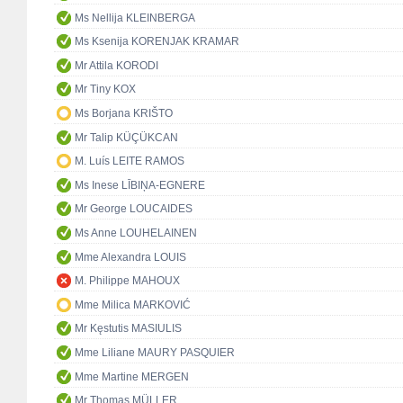
Ms Nellija KLEINBERGA
Ms Ksenija KORENJAK KRAMAR
Mr Attila KORODI
Mr Tiny KOX
Ms Borjana KRIŠTO
Mr Talip KÜÇÜKCAN
M. Luís LEITE RAMOS
Ms Inese LĪBIŅA-EGNERE
Mr George LOUCAIDES
Ms Anne LOUHELAINEN
Mme Alexandra LOUIS
M. Philippe MAHOUX
Mme Milica MARKOVIĆ
Mr Kęstutis MASIULIS
Mme Liliane MAURY PASQUIER
Mme Martine MERGEN
Mr Thomas MÜLLER