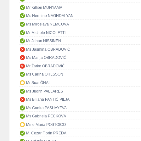
Mr Killion MUNYAMA
Ms Hermine NAGHDALYAN
Ms Miroslava NĚMCOVÁ
Mr Michele NICOLETTI
Mr Johan NISSINEN
Ms Jasmina OBRADOVIĆ
Ms Marija OBRADOVIĆ
Mr Žarko OBRADOVIĆ
Ms Carina OHLSSON
Mr Suat ÖNAL
Ms Judith PALLARÉS
Ms Biljana PANTIĆ PILJA
Ms Ganira PASHAYEVA
Ms Gabriela PECKOVÁ
Mme Maria POSTOICO
M. Cezar Florin PREDA