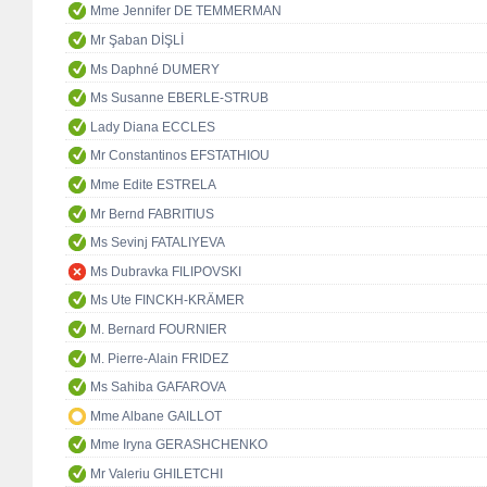
Mme Jennifer DE TEMMERMAN
Mr Şaban DİŞLİ
Ms Daphné DUMERY
Ms Susanne EBERLE-STRUB
Lady Diana ECCLES
Mr Constantinos EFSTATHIOU
Mme Edite ESTRELA
Mr Bernd FABRITIUS
Ms Sevinj FATALIYEVA
Ms Dubravka FILIPOVSKI
Ms Ute FINCKH-KRÄMER
M. Bernard FOURNIER
M. Pierre-Alain FRIDEZ
Ms Sahiba GAFAROVA
Mme Albane GAILLOT
Mme Iryna GERASHCHENKO
Mr Valeriu GHILETCHI