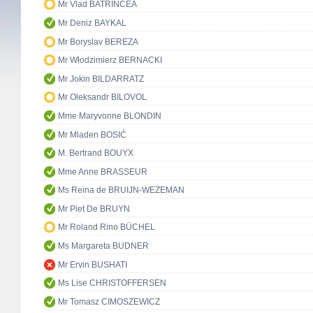
Mr Vlad BATRÎNCEA
Mr Deniz BAYKAL
Mr Boryslav BEREZA
Mr Włodzimierz BERNACKI
Mr Jokin BILDARRATZ
Mr Oleksandr BILOVOL
Mme Maryvonne BLONDIN
Mr Mladen BOSIĆ
M. Bertrand BOUYX
Mme Anne BRASSEUR
Ms Reina de BRUIJN-WEZEMAN
Mr Piet De BRUYN
Mr Roland Rino BÜCHEL
Ms Margareta BUDNER
Mr Ervin BUSHATI
Ms Lise CHRISTOFFERSEN
Mr Tomasz CIMOSZEWICZ