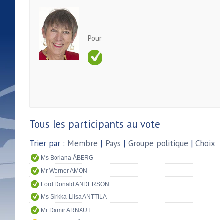
Pour
Tous les participants au vote
Trier par :
Membre
|
Pays
|
Groupe politique
|
Choix
Ms Boriana ÅBERG
Mr Werner AMON
Lord Donald ANDERSON
Ms Sirkka-Liisa ANTTILA
Mr Damir ARNAUT