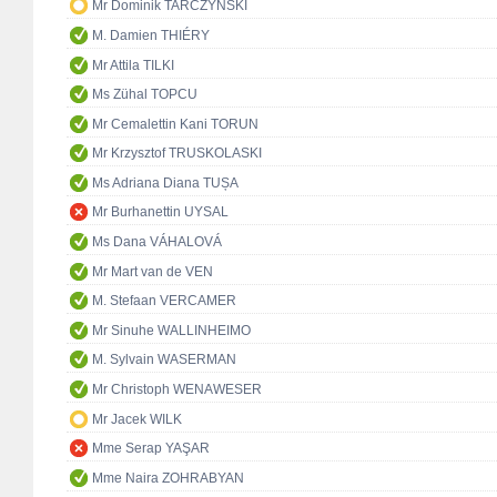
Mr Dominik TARCZYŃSKI
M. Damien THIÉRY
Mr Attila TILKI
Ms Zühal TOPCU
Mr Cemalettin Kani TORUN
Mr Krzysztof TRUSKOLASKI
Ms Adriana Diana TUȘA
Mr Burhanettin UYSAL
Ms Dana VÁHALOVÁ
Mr Mart van de VEN
M. Stefaan VERCAMER
Mr Sinuhe WALLINHEIMO
M. Sylvain WASERMAN
Mr Christoph WENAWESER
Mr Jacek WILK
Mme Serap YAŞAR
Mme Naira ZOHRABYAN