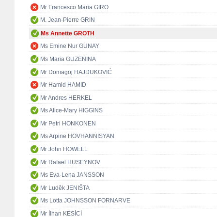
Mr Francesco Maria GIRO
M. Jean-Pierre GRIN
Ms Annette GROTH
Ms Emine Nur GÜNAY
Ms Maria GUZENINA
Mr Domagoj HAJDUKOVIĆ
Mr Hamid HAMID
Mr Andres HERKEL
Ms Alice-Mary HIGGINS
Mr Petri HONKONEN
Ms Arpine HOVHANNISYAN
Mr John HOWELL
Mr Rafael HUSEYNOV
Ms Eva-Lena JANSSON
Mr Luděk JENIŠTA
Ms Lotta JOHNSSON FORNARVE
Mr İlhan KESİCİ