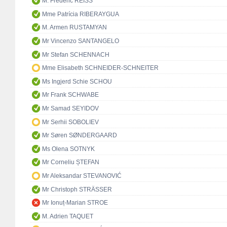
M. Frédéric REISS
Mme Patrícia RIBERAYGUA
M. Armen RUSTAMYAN
Mr Vincenzo SANTANGELO
Mr Stefan SCHENNACH
Mme Elisabeth SCHNEIDER-SCHNEITER
Ms Ingjerd Schie SCHOU
Mr Frank SCHWABE
Mr Samad SEYIDOV
Mr Serhii SOBOLIEV
Mr Søren SØNDERGAARD
Ms Olena SOTNYK
Mr Corneliu ȘTEFAN
Mr Aleksandar STEVANOVIĆ
Mr Christoph STRÄSSER
Mr Ionuț-Marian STROE
M. Adrien TAQUET