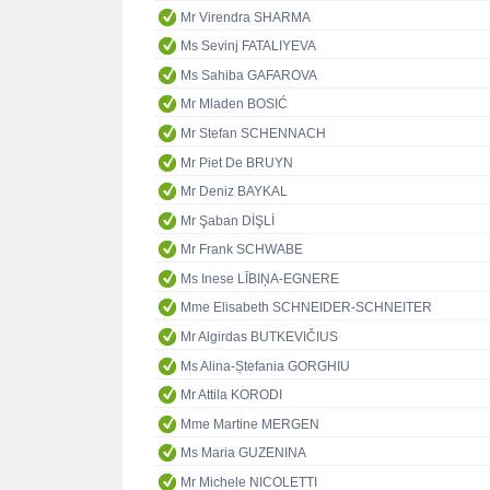
Mr Virendra SHARMA
Ms Sevinj FATALIYEVA
Ms Sahiba GAFAROVA
Mr Mladen BOSIĆ
Mr Stefan SCHENNACH
Mr Piet De BRUYN
Mr Deniz BAYKAL
Mr Şaban DİŞLİ
Mr Frank SCHWABE
Ms Inese LĪBIŅA-EGNERE
Mme Elisabeth SCHNEIDER-SCHNEITER
Mr Algirdas BUTKEVIČIUS
Ms Alina-Ștefania GORGHIU
Mr Attila KORODI
Mme Martine MERGEN
Ms Maria GUZENINA
Mr Michele NICOLETTI