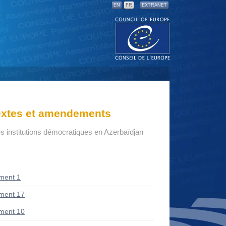
EN
FR
EXTRANET
textes et amendements
s institutions démocratiques en Azerbaïdjan
ment 1
ment 17
ment 10