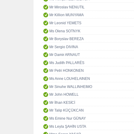
Mr Miroslav NENUTIL
Mr Killion MUNYAMA
Mr Leonid YEMETS
Ms Olena SOTNYK
Mr Boryslav BEREZA
Mr Sergio DIVINA
Mr Damir ARNAUT
Ms Judith PALLARÉS
Mr Petri HONKONEN
Ms Anne LOUHELAINEN
Mr Sinuhe WALLINHEIMO
Mr John HOWELL
Mr İlhan KESİCİ
Mr Talip KÜÇÜKCAN
Ms Emine Nur GÜNAY
Ms Leyla ŞAHİN USTA