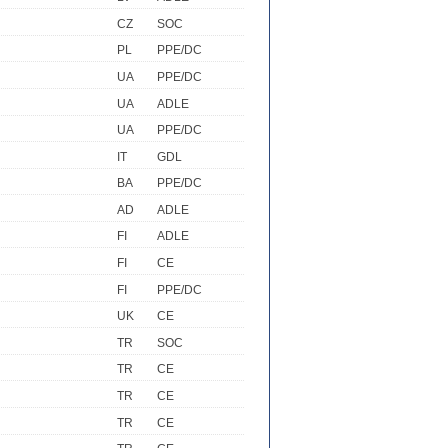
CZ
SOC
PL
PPE/DC
UA
PPE/DC
UA
ADLE
UA
PPE/DC
IT
GDL
BA
PPE/DC
AD
ADLE
FI
ADLE
FI
CE
FI
PPE/DC
UK
CE
TR
SOC
TR
CE
TR
CE
TR
CE