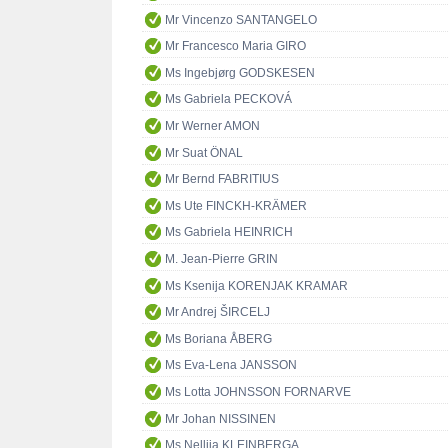
Mr Vincenzo SANTANGELO
Mr Francesco Maria GIRO
Ms Ingebjørg GODSKESEN
Ms Gabriela PECKOVÁ
Mr Werner AMON
Mr Suat ÖNAL
Mr Bernd FABRITIUS
Ms Ute FINCKH-KRÄMER
Ms Gabriela HEINRICH
M. Jean-Pierre GRIN
Ms Ksenija KORENJAK KRAMAR
Mr Andrej ŠIRCELJ
Ms Boriana ÅBERG
Ms Eva-Lena JANSSON
Ms Lotta JOHNSSON FORNARVE
Mr Johan NISSINEN
Ms Nellija KLEINBERGA