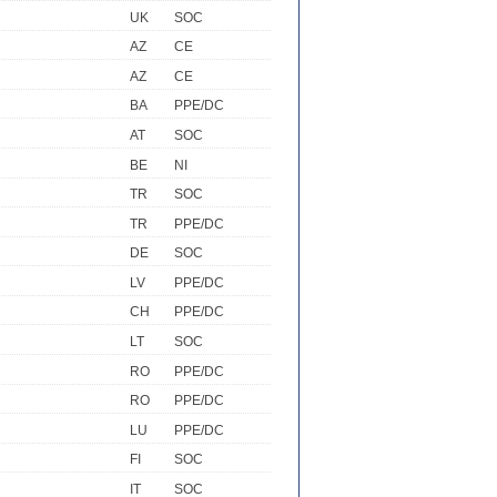
UK
SOC
AZ
CE
AZ
CE
BA
PPE/DC
AT
SOC
BE
NI
TR
SOC
TR
PPE/DC
DE
SOC
LV
PPE/DC
CH
PPE/DC
LT
SOC
RO
PPE/DC
RO
PPE/DC
LU
PPE/DC
FI
SOC
IT
SOC