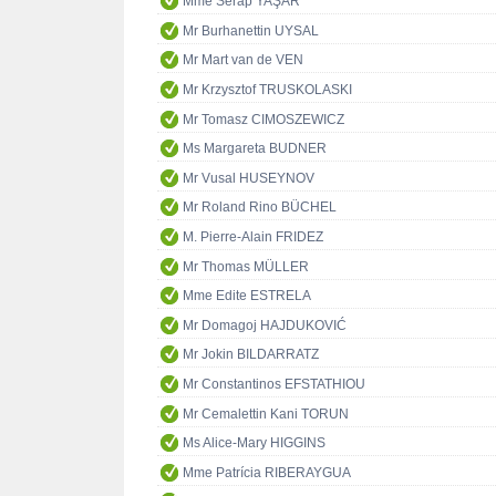
Mme Serap YAŞAR
Mr Burhanettin UYSAL
Mr Mart van de VEN
Mr Krzysztof TRUSKOLASKI
Mr Tomasz CIMOSZEWICZ
Ms Margareta BUDNER
Mr Vusal HUSEYNOV
Mr Roland Rino BÜCHEL
M. Pierre-Alain FRIDEZ
Mr Thomas MÜLLER
Mme Edite ESTRELA
Mr Domagoj HAJDUKOVIĆ
Mr Jokin BILDARRATZ
Mr Constantinos EFSTATHIOU
Mr Cemalettin Kani TORUN
Ms Alice-Mary HIGGINS
Mme Patrícia RIBERAYGUA