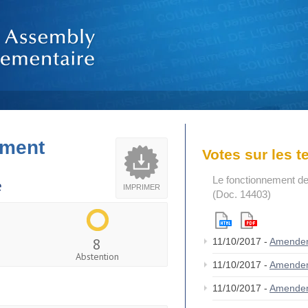
ement
Votes sur les 
Le fonctionnement de
e
IMPRIMER
(Doc. 14403)
8
11/10/2017 -
Amende
Abstention
11/10/2017 -
Amende
11/10/2017 -
Amende