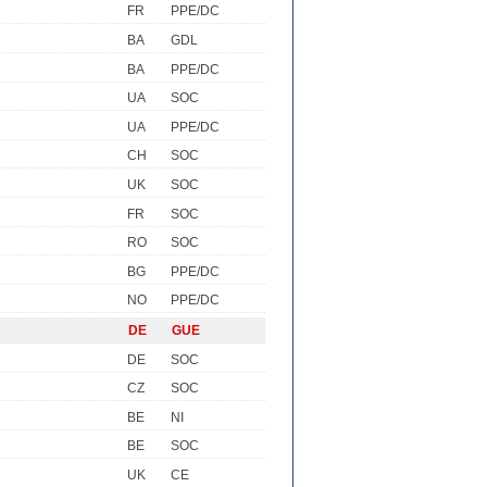
FR
PPE/DC
BA
GDL
BA
PPE/DC
UA
SOC
UA
PPE/DC
CH
SOC
UK
SOC
FR
SOC
RO
SOC
BG
PPE/DC
NO
PPE/DC
DE
GUE
DE
SOC
CZ
SOC
BE
NI
BE
SOC
UK
CE