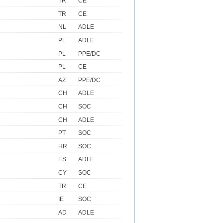
TR
CE
TR
CE
NL
ADLE
PL
ADLE
PL
PPE/DC
PL
CE
AZ
PPE/DC
CH
ADLE
CH
SOC
CH
ADLE
PT
SOC
HR
SOC
ES
ADLE
CY
SOC
TR
CE
IE
SOC
AD
ADLE