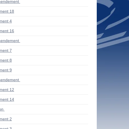
mendement
ment 18
ment 4
ment 16
mendement
ment 7
ment 8
ment 9
mendement
ment 12
ment 14
ion
ment 2
ment 3