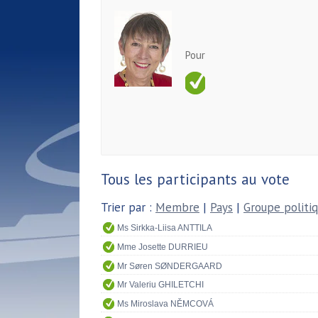
Pour
Tous les participants au vote
Trier par :
Membre
|
Pays
|
Groupe politi
Ms Sirkka-Liisa ANTTILA
Mme Josette DURRIEU
Mr Søren SØNDERGAARD
Mr Valeriu GHILETCHI
Ms Miroslava NĚMCOVÁ