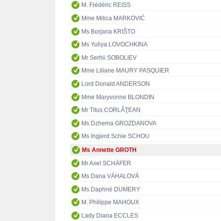
M. Frédéric REISS
Mme Milica MARKOVIĆ
Ms Borjana KRIŠTO
Ms Yuliya LOVOCHKINA
Mr Serhii SOBOLIEV
Mme Liliane MAURY PASQUIER
Lord Donald ANDERSON
Mme Maryvonne BLONDIN
Mr Titus CORLĂŢEAN
Ms Dzhema GROZDANOVA
Ms Ingjerd Schie SCHOU
Ms Annette GROTH
Mr Axel SCHÄFER
Ms Dana VÁHALOVÁ
Ms Daphné DUMERY
M. Philippe MAHOUX
Lady Diana ECCLES