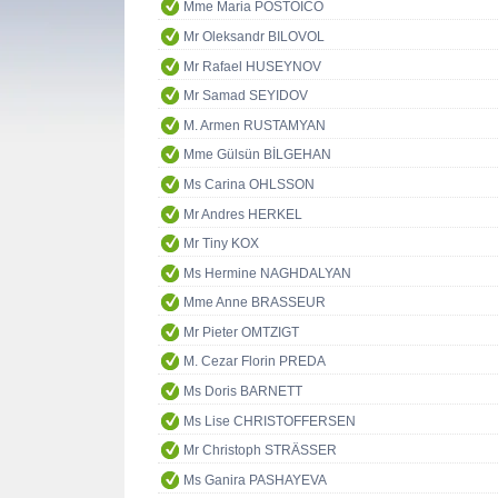
Mme Maria POSTOICO
Mr Oleksandr BILOVOL
Mr Rafael HUSEYNOV
Mr Samad SEYIDOV
M. Armen RUSTAMYAN
Mme Gülsün BİLGEHAN
Ms Carina OHLSSON
Mr Andres HERKEL
Mr Tiny KOX
Ms Hermine NAGHDALYAN
Mme Anne BRASSEUR
Mr Pieter OMTZIGT
M. Cezar Florin PREDA
Ms Doris BARNETT
Ms Lise CHRISTOFFERSEN
Mr Christoph STRÄSSER
Ms Ganira PASHAYEVA