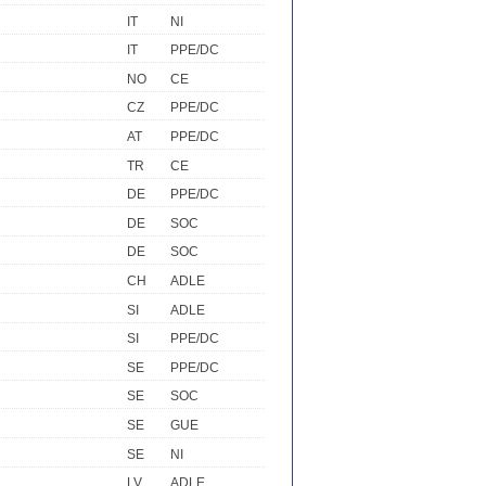
IT
NI
IT
PPE/DC
NO
CE
CZ
PPE/DC
AT
PPE/DC
TR
CE
DE
PPE/DC
DE
SOC
DE
SOC
CH
ADLE
SI
ADLE
SI
PPE/DC
SE
PPE/DC
SE
SOC
SE
GUE
SE
NI
LV
ADLE