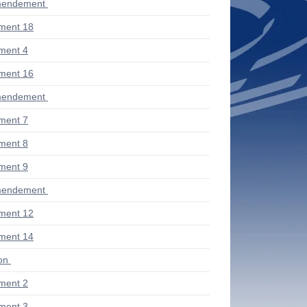
mendement
ment 18
ment 4
ment 16
mendement
ment 7
ment 8
ment 9
mendement
ment 12
ment 14
ion
ment 2
ment 3