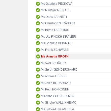
Ms Gabriela PECKOVÁ
Mr Miroslav NENUTIL
Ms Doris BARNETT
Mr Christoph STRÄSSER
Mr Bernd FABRITIUS
Ms Ute FINCKH-KRÄMER
Ms Gabriela HEINRICH
Mr Frank SCHWABE
Ms Annette GROTH
Mr Axel SCHÄFER
Mr Søren SØNDERGAARD
Mr Andres HERKEL
Mr Jokin BILDARRATZ
Mr Petri HONKONEN
Ms Anne LOUHELAINEN
Mr Sinuhe WALLINHEIMO
Ms Sirkka-Liisa ANTTILA