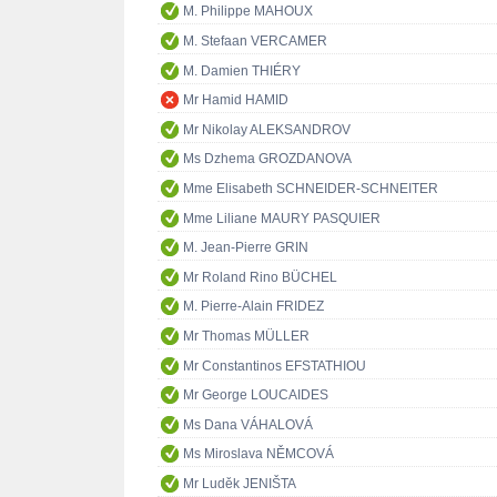
M. Philippe MAHOUX
M. Stefaan VERCAMER
M. Damien THIÉRY
Mr Hamid HAMID
Mr Nikolay ALEKSANDROV
Ms Dzhema GROZDANOVA
Mme Elisabeth SCHNEIDER-SCHNEITER
Mme Liliane MAURY PASQUIER
M. Jean-Pierre GRIN
Mr Roland Rino BÜCHEL
M. Pierre-Alain FRIDEZ
Mr Thomas MÜLLER
Mr Constantinos EFSTATHIOU
Mr George LOUCAIDES
Ms Dana VÁHALOVÁ
Ms Miroslava NĚMCOVÁ
Mr Luděk JENIŠTA