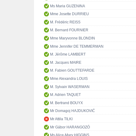
Ms Maria GUZENINA
Mme Josette DURRIEU
M. Frédéric REISS
M. Bernard FOURNIER
Mme Maryvonne BLONDIN
Mme Jennifer DE TEMMERMAN
M. Jérôme LAMBERT
M. Jacques MAIRE
M. Fabien GOUTTEFARDE
Mme Alexandra LOUIS
M. Sylvain WASERMAN
M. Adrien TAQUET
M. Bertrand BOUYX
Mr Domagoj HAJDUKOVIĆ
Mr Attila TILKI
Mr Gábor HARANGOZÓ
Ms Alice-Mary HIGGINS