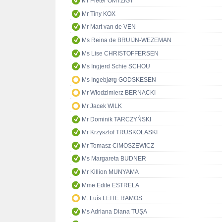
Mr Pieter OMTZIGT
Mr Tiny KOX
Mr Mart van de VEN
Ms Reina de BRUIJN-WEZEMAN
Ms Lise CHRISTOFFERSEN
Ms Ingjerd Schie SCHOU
Ms Ingebjørg GODSKESEN
Mr Włodzimierz BERNACKI
Mr Jacek WILK
Mr Dominik TARCZYŃSKI
Mr Krzysztof TRUSKOLASKI
Mr Tomasz CIMOSZEWICZ
Ms Margareta BUDNER
Mr Killion MUNYAMA
Mme Edite ESTRELA
M. Luís LEITE RAMOS
Ms Adriana Diana TUȘA