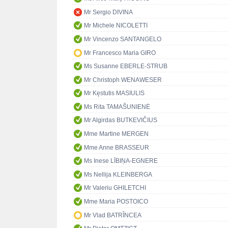
Mr Sergio DIVINA
Mr Michele NICOLETTI
Mr Vincenzo SANTANGELO
Mr Francesco Maria GIRO
Ms Susanne EBERLE-STRUB
Mr Christoph WENAWESER
Mr Kęstutis MASIULIS
Ms Rita TAMAŠUNIENĖ
Mr Algirdas BUTKEVIČIUS
Mme Martine MERGEN
Mme Anne BRASSEUR
Ms Inese LĪBIŅA-EGNERE
Ms Nellija KLEINBERGA
Mr Valeriu GHILETCHI
Mme Maria POSTOICO
Mr Vlad BATRÎNCEA