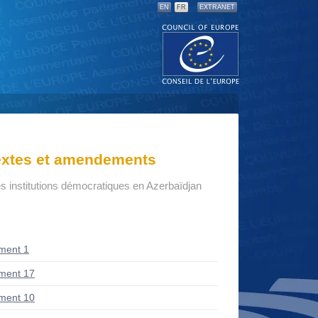
EN
FR
EXTRANET
textes et amendements
s institutions démocratiques en Azerbaïdjan
ment 1
ment 17
ment 10