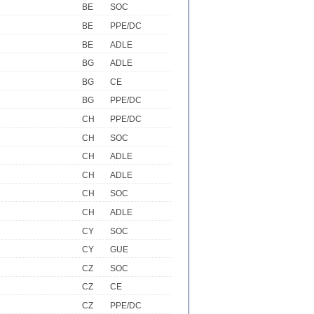
BE
SOC
BE
PPE/DC
BE
ADLE
BG
ADLE
BG
CE
BG
PPE/DC
CH
PPE/DC
CH
SOC
CH
ADLE
CH
ADLE
CH
SOC
CH
ADLE
CY
SOC
CY
GUE
CZ
SOC
CZ
CE
CZ
PPE/DC