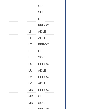
IT
GDL
IT
SOC
IT
NI
IT
PPE/DC
LI
ADLE
LI
ADLE
LT
PPE/DC
LT
CE
LT
SOC
LU
PPE/DC
LU
ADLE
LV
PPE/DC
LV
ADLE
MD
PPE/DC
MD
GUE
MD
SOC