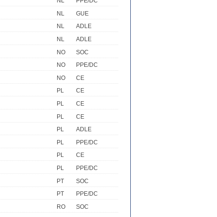
NL
PPE/DC
NL
GUE
NL
ADLE
NL
ADLE
NO
SOC
NO
PPE/DC
NO
CE
PL
CE
PL
CE
PL
CE
PL
ADLE
PL
PPE/DC
PL
CE
PL
PPE/DC
PT
SOC
PT
PPE/DC
RO
SOC