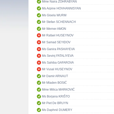
Mme Naira ZOHRABYAN
Ms Arpine HOVHANNISYAN
Ms Gisela WURM
Mr Stefan SCHENNACH
Mr Werner AMON
Mr Rafael HUSEYNOV
Mr Samad SEYIDOV
Ms Ganira PASHAYEVA
Ms Sevinj FATALIYEVA
Ms Sahiba GAFAROVA
Mr Vusal HUSEYNOV
Mr Damir ARNAUT
Mr Mladen BOSIĆ
Mme Milica MARKOVIĆ
Ms Borjana KRIŠTO
Mr Piet De BRUYN
Ms Daphné DUMERY