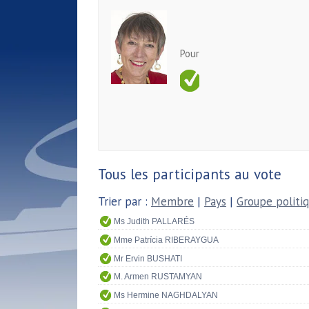
Pour
Tous les participants au vote
Trier par :
Membre
|
Pays
|
Groupe politi
Ms Judith PALLARÉS
Mme Patrícia RIBERAYGUA
Mr Ervin BUSHATI
M. Armen RUSTAMYAN
Ms Hermine NAGHDALYAN