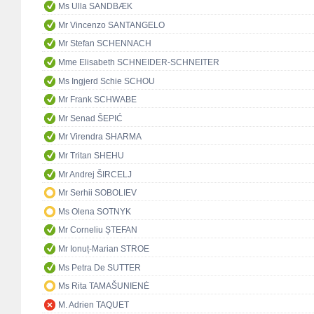
Ms Ulla SANDBÆK
Mr Vincenzo SANTANGELO
Mr Stefan SCHENNACH
Mme Elisabeth SCHNEIDER-SCHNEITER
Ms Ingjerd Schie SCHOU
Mr Frank SCHWABE
Mr Senad ŠEPIĆ
Mr Virendra SHARMA
Mr Tritan SHEHU
Mr Andrej ŠIRCELJ
Mr Serhii SOBOLIEV
Ms Olena SOTNYK
Mr Corneliu ȘTEFAN
Mr Ionuț-Marian STROE
Ms Petra De SUTTER
Ms Rita TAMAŠUNIENĖ
M. Adrien TAQUET