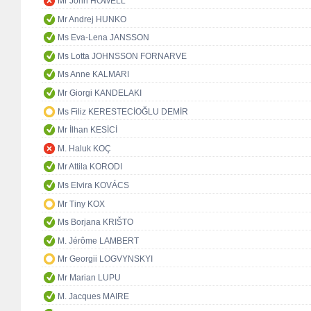
Mr John HOWELL
Mr Andrej HUNKO
Ms Eva-Lena JANSSON
Ms Lotta JOHNSSON FORNARVE
Ms Anne KALMARI
Mr Giorgi KANDELAKI
Ms Filiz KERESTECİOĞLU DEMİR
Mr İlhan KESİCİ
M. Haluk KOÇ
Mr Attila KORODI
Ms Elvira KOVÁCS
Mr Tiny KOX
Ms Borjana KRIŠTO
M. Jérôme LAMBERT
Mr Georgii LOGVYNSKYI
Mr Marian LUPU
M. Jacques MAIRE