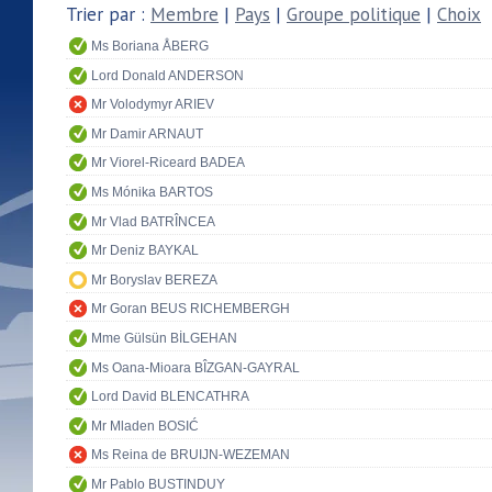
Trier par :
Membre
|
Pays
|
Groupe politique
|
Choix
Ms Boriana ÅBERG
Lord Donald ANDERSON
Mr Volodymyr ARIEV
Mr Damir ARNAUT
Mr Viorel-Riceard BADEA
Ms Mónika BARTOS
Mr Vlad BATRÎNCEA
Mr Deniz BAYKAL
Mr Boryslav BEREZA
Mr Goran BEUS RICHEMBERGH
Mme Gülsün BİLGEHAN
Ms Oana-Mioara BÎZGAN-GAYRAL
Lord David BLENCATHRA
Mr Mladen BOSIĆ
Ms Reina de BRUIJN-WEZEMAN
Mr Pablo BUSTINDUY