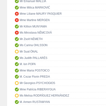
Mr Emanuel MALLIA
Mme Milica MARKOVIĆ
Mme Liliane MAURY PASQUIER
Mme Martine MERGEN
Mr Killion MUNYAMA
Ms Miroslava NĚMCOVÁ
Mr Zsolt NÉMETH
Ms Carina OHLSSON
Mr Suat ÖNAL
Ms Judith PALLARÉS
M. Ion POPA
Mme Maria POSTOICO
M. Cezar Florin PREDA
Mr Georgios PSYCHOGIOS
Mme Patrícia RIBERAYGUA
Ms Melisa RODRÍGUEZ HERNÁNDEZ
M. Armen RUSTAMYAN