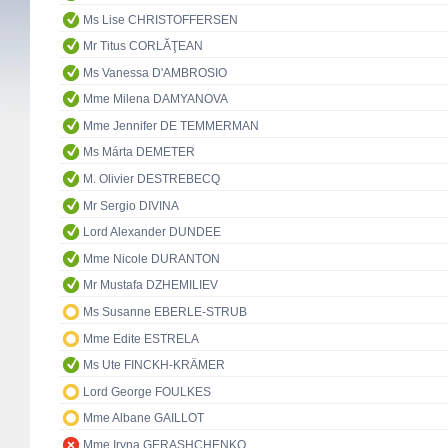
Ms Lise CHRISTOFFERSEN
Mr Titus CORLĂŢEAN
Ms Vanessa D'AMBROSIO
Mme Milena DAMYANOVA
Mme Jennifer DE TEMMERMAN
Ms Márta DEMETER
M. Olivier DESTREBECQ
Mr Sergio DIVINA
Lord Alexander DUNDEE
Mme Nicole DURANTON
Mr Mustafa DZHEMILIEV
Ms Susanne EBERLE-STRUB
Mme Edite ESTRELA
Ms Ute FINCKH-KRÄMER
Lord George FOULKES
Mme Albane GAILLOT
Mme Iryna GERASHCHENKO