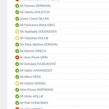
Mr Hannes GERMANN
Mr Valeriu GHILETCHI
Dame Cheryl GILLAN
Mr Francesco Maria GIRO
Ms Ingebjørg GODSKESEN
Mr Vladyslav GOLUB
Ms Alina-Ștefania GORGHIU
Mr Etienne GRECH
M. Jean-Pierre GRIN
Mr Domagoj HAJDUKOVIĆ
Mr Gábor HARANGOZÓ
Mr Alfred HEER
Mr Andres HERKEL
Mme Rózsa HOFFMANN
Mr István HOLLIK
Mr Petri HONKONEN