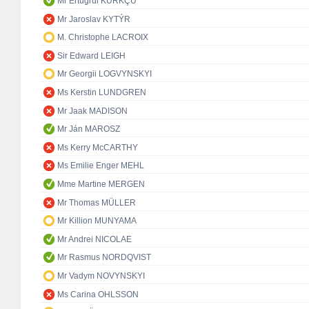
Mr Ertuğrul KÜRKÇÜ
Mr Jaroslav KYTÝR
M. Christophe LACROIX
Sir Edward LEIGH
Mr Georgii LOGVYNSKYI
Ms Kerstin LUNDGREN
Mr Jaak MADISON
Mr Ján MAROSZ
Ms Kerry McCARTHY
Ms Emilie Enger MEHL
Mme Martine MERGEN
Mr Thomas MÜLLER
Mr Killion MUNYAMA
Mr Andrei NICOLAE
Mr Rasmus NORDQVIST
Mr Vadym NOVYNSKYI
Ms Carina OHLSSON