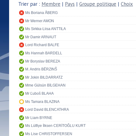
Trier par :
Membre
|
Pays
|
Groupe politique
|
Choix
Ms Boriana ÅBERG
Mr Werner AMON
Ms Sirkka-Liisa ANTTILA
Mr Damir ARNAUT
Lord Richard BALFE
Ms Hannah BARDELL
Mr Boryslav BEREZA
M. Andris BĒRZINŠ
Mr Jokin BILDARRATZ
Mme Gülsün BİLGEHAN
Mr Ľuboš BLAHA
Ms Tamara BLAZINA
Lord David BLENCATHRA
Mr Liam BYRNE
Ms Lütfiye İlksen CERİTOĞLU KURT
Ms Lise CHRISTOFFERSEN