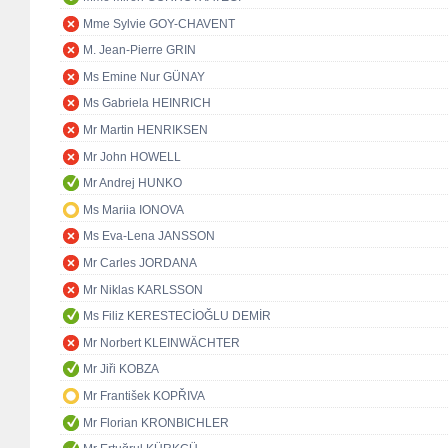
Mme Sylvie GOY-CHAVENT
M. Jean-Pierre GRIN
Ms Emine Nur GÜNAY
Ms Gabriela HEINRICH
Mr Martin HENRIKSEN
Mr John HOWELL
Mr Andrej HUNKO
Ms Mariia IONOVA
Ms Eva-Lena JANSSON
Mr Carles JORDANA
Mr Niklas KARLSSON
Ms Filiz KERESTECİOĞLU DEMİR
Mr Norbert KLEINWÄCHTER
Mr Jiři KOBZA
Mr František KOPŘIVA
Mr Florian KRONBICHLER