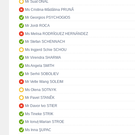
Mr Suat ÖNAL
Ms Cristina-Mădălina PRUNĂ
Mr Georgios PSYCHOGIOS
Mr Jordi ROCA
Ms Melisa RODRÍGUEZ HERNÁNDEZ
Mr Stefan SCHENNACH
Ms Ingjerd Schie SCHOU
Mr Virendra SHARMA
Ms Angela SMITH
Mr Serhii SOBOLIEV
Mr Vetle Wang SOLEIM
Ms Olena SOTNYK
Mr Pavel STANĚK
Mr Davor Ivo STIER
Ms Tineke STRIK
Mr Ionuț-Marian STROE
Ms Inna ŞUPAC