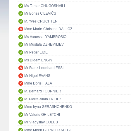
Ms Tamar CHUGOSHVILI
Mr Boriss CILEVIČS
M. Yves CRUCHTEN
Mme Marie-Christine DALLOZ
Ms Vanessa D'AMBROSIO
Mr Mustafa DZHEMILIEV
Mr Petter EIDE
Ms Didem ENGIN
Mr Franz Leonhard ESSL
Mr Nigel EVANS
Mme Doris FIALA
M. Bernard FOURNIER
M. Pierre-Alain FRIDEZ
Mme Iryna GERASHCHENKO
Mr Valeriu GHILETCHI
Mr Vladyslav GOLUB
Mme Miren GORROTXATEGI