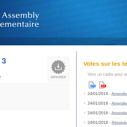
 3
Votes sur les 
Vers un cadre pour 
e
IMPRIMER
24/01/2018 -
Amende
24/01/2018 -
Amende
24/01/2018 -
Amende
24/01/2018 -
Résolut