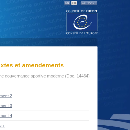
EN
FR
EXTRANET
textes et amendements
une gouvernance sportive moderne (Doc. 14464)
ment 2
ment 3
ment 4
ion