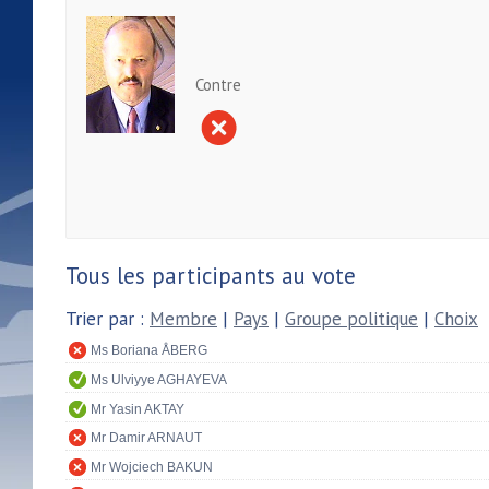
Contre
Tous les participants au vote
Trier par :
Membre
|
Pays
|
Groupe politique
|
Choix
Ms Boriana ÅBERG
Ms Ulviyye AGHAYEVA
Mr Yasin AKTAY
Mr Damir ARNAUT
Mr Wojciech BAKUN