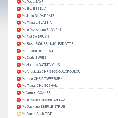
Ms Petra BAYR
Ms Eka BESELIA
Mr Jokin BILDARRATZ
Ms Tamara BLAZINA
Mme Maryvonne BLONDIN
Mr Piet De BRUYN
Ms Rósa Björk BRYNJÓLFSDÓTTIR
Mr Roland Rino BÜCHEL
Ms Doris BURES
Mr Algirdas BUTKEVIČIUS
Ms Anastasia CHRISTODOULOPOULOU
Ms Lise CHRISTOFFERSEN
Ms Tamar CHUGOSHVILI
Mr Vernon COAKER
Mme Marie-Christine DALLOZ
Ms Susanne EBERLE-STRUB
Mr Espen Barth EIDE