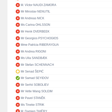
M. Víctor NAUDI ZAMORA
Mr Miroslav NENUTIL
Mr Andreas NICK
Ms Carina OHLSSON
Mr Henk OVERBEEK
Mr Georgios PSYCHOGIOS
Mme Patrícia RIBERAYGUA
Mr Andrea RIGONI
Ms Ulla SANDBÆK
Mr Stefan SCHENNACH
Mr Senad ŠEPIĆ
Mr Samad SEYIDOV
Mr Serhii SOBOLIEV
Mr Vetle Wang SOLEIM
Mr Pavel STANĚK
Ms Tineke STRIK
M. Damien THIÉRY