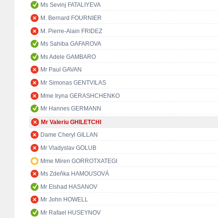
Ms Sevinj FATALIYEVA
M. Bernard FOURNIER
M. Pierre-Alain FRIDEZ
Ms Sahiba GAFAROVA
Ms Adele GAMBARO
Mr Paul GAVAN
Mr Simonas GENTVILAS
Mme Iryna GERASHCHENKO
Mr Hannes GERMANN
Mr Valeriu GHILETCHI
Dame Cheryl GILLAN
Mr Vladyslav GOLUB
Mme Miren GORROTXATEGI
Ms Zdeňka HAMOUSOVÁ
Mr Elshad HASANOV
Mr John HOWELL
Mr Rafael HUSEYNOV