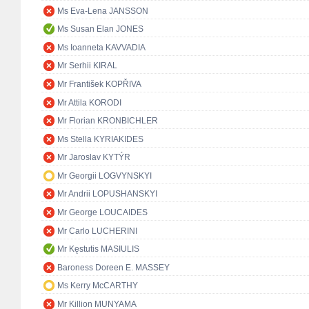
Ms Eva-Lena JANSSON
Ms Susan Elan JONES
Ms Ioanneta KAVVADIA
Mr Serhii KIRAL
Mr František KOPŘIVA
Mr Attila KORODI
Mr Florian KRONBICHLER
Ms Stella KYRIAKIDES
Mr Jaroslav KYTÝR
Mr Georgii LOGVYNSKYI
Mr Andrii LOPUSHANSKYI
Mr George LOUCAIDES
Mr Carlo LUCHERINI
Mr Kęstutis MASIULIS
Baroness Doreen E. MASSEY
Ms Kerry McCARTHY
Mr Killion MUNYAMA