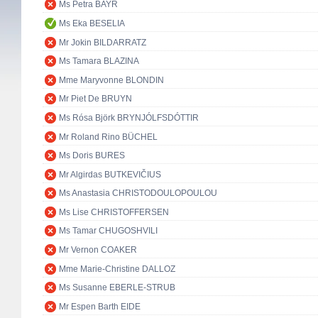
Ms Petra BAYR
Ms Eka BESELIA
Mr Jokin BILDARRATZ
Ms Tamara BLAZINA
Mme Maryvonne BLONDIN
Mr Piet De BRUYN
Ms Rósa Björk BRYNJÓLFSDÓTTIR
Mr Roland Rino BÜCHEL
Ms Doris BURES
Mr Algirdas BUTKEVIČIUS
Ms Anastasia CHRISTODOULOPOULOU
Ms Lise CHRISTOFFERSEN
Ms Tamar CHUGOSHVILI
Mr Vernon COAKER
Mme Marie-Christine DALLOZ
Ms Susanne EBERLE-STRUB
Mr Espen Barth EIDE