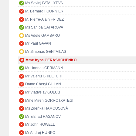
Ms Sevinj FATALIYEVA
M. Bernard FOURNIER
M. Pierre-Alain FRIDEZ
Ms Sahiba GAFAROVA
Ms Adele GAMBARO
Mr Paul GAVAN
Mr Simonas GENTVILAS
Mme Iryna GERASHCHENKO
Mr Hannes GERMANN
Mr Valeriu GHILETCHI
Dame Cheryl GILLAN
Mr Vladyslav GOLUB
Mme Miren GORROTXATEGI
Ms Zdeňka HAMOUSOVÁ
Mr Elshad HASANOV
Mr John HOWELL
Mr Andrej HUNKO