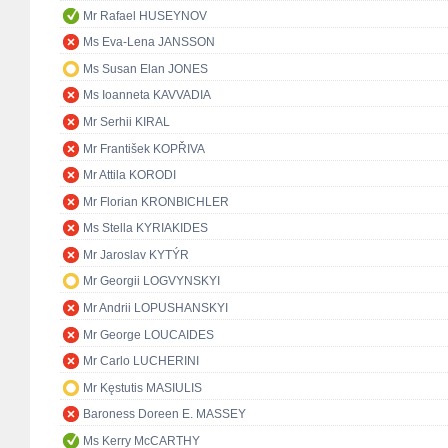
Mr Rafael HUSEYNOV
Ms Eva-Lena JANSSON
Ms Susan Elan JONES
Ms Ioanneta KAVVADIA
Mr Serhii KIRAL
Mr František KOPŘIVA
Mr Attila KORODI
Mr Florian KRONBICHLER
Ms Stella KYRIAKIDES
Mr Jaroslav KYTÝR
Mr Georgii LOGVYNSKYI
Mr Andrii LOPUSHANSKYI
Mr George LOUCAIDES
Mr Carlo LUCHERINI
Mr Kęstutis MASIULIS
Baroness Doreen E. MASSEY
Ms Kerry McCARTHY