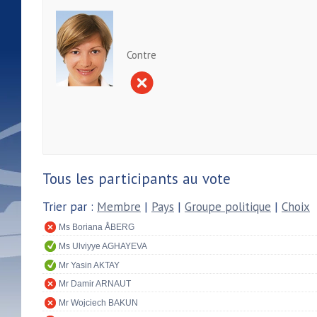
Contre
Tous les participants au vote
Trier par :
Membre
|
Pays
|
Groupe politique
|
Choix
Ms Boriana ÅBERG
Ms Ulviyye AGHAYEVA
Mr Yasin AKTAY
Mr Damir ARNAUT
Mr Wojciech BAKUN