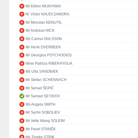
Mr Killion MUNYAMA
M. Víctor NAUDI ZAMORA
Mr Miroslav NENUTIL
Mr Andreas NICK
Ms Carina OHLSSON
Mr Henk OVERBEEK
Mr Georgios PSYCHOGIOS
Mme Patrícia RIBERAYGUA
Ms Ulla SANDBÆK
Mr Stefan SCHENNACH
Mr Senad ŠEPIĆ
Mr Samad SEYIDOV
Ms Angela SMITH
Mr Serhii SOBOLIEV
Mr Vetle Wang SOLEIM
Mr Pavel STANĚK
Ms Tineke STRIK