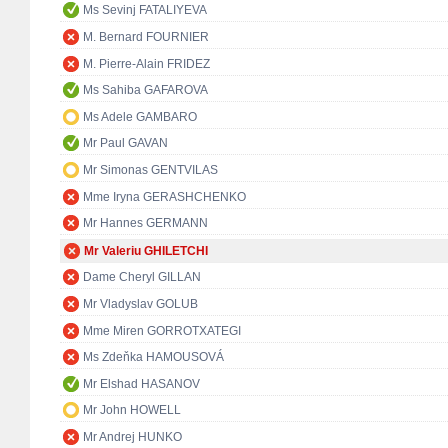
Ms Sevinj FATALIYEVA
M. Bernard FOURNIER
M. Pierre-Alain FRIDEZ
Ms Sahiba GAFAROVA
Ms Adele GAMBARO
Mr Paul GAVAN
Mr Simonas GENTVILAS
Mme Iryna GERASHCHENKO
Mr Hannes GERMANN
Mr Valeriu GHILETCHI
Dame Cheryl GILLAN
Mr Vladyslav GOLUB
Mme Miren GORROTXATEGI
Ms Zdeňka HAMOUSOVÁ
Mr Elshad HASANOV
Mr John HOWELL
Mr Andrej HUNKO