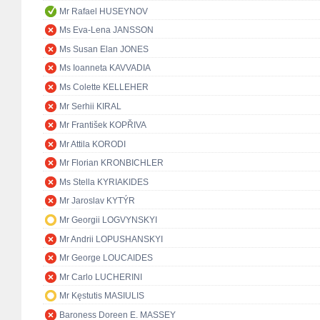
Mr Rafael HUSEYNOV
Ms Eva-Lena JANSSON
Ms Susan Elan JONES
Ms Ioanneta KAVVADIA
Ms Colette KELLEHER
Mr Serhii KIRAL
Mr František KOPŘIVA
Mr Attila KORODI
Mr Florian KRONBICHLER
Ms Stella KYRIAKIDES
Mr Jaroslav KYTÝR
Mr Georgii LOGVYNSKYI
Mr Andrii LOPUSHANSKYI
Mr George LOUCAIDES
Mr Carlo LUCHERINI
Mr Kęstutis MASIULIS
Baroness Doreen E. MASSEY