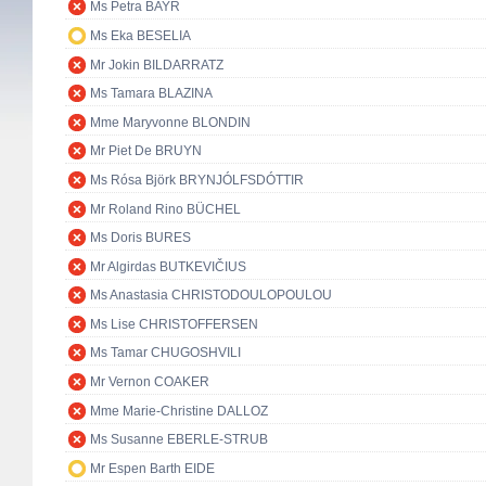
Ms Petra BAYR
Ms Eka BESELIA
Mr Jokin BILDARRATZ
Ms Tamara BLAZINA
Mme Maryvonne BLONDIN
Mr Piet De BRUYN
Ms Rósa Björk BRYNJÓLFSDÓTTIR
Mr Roland Rino BÜCHEL
Ms Doris BURES
Mr Algirdas BUTKEVIČIUS
Ms Anastasia CHRISTODOULOPOULOU
Ms Lise CHRISTOFFERSEN
Ms Tamar CHUGOSHVILI
Mr Vernon COAKER
Mme Marie-Christine DALLOZ
Ms Susanne EBERLE-STRUB
Mr Espen Barth EIDE