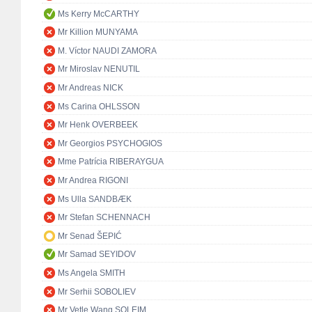
Ms Kerry McCARTHY
Mr Killion MUNYAMA
M. Víctor NAUDI ZAMORA
Mr Miroslav NENUTIL
Mr Andreas NICK
Ms Carina OHLSSON
Mr Henk OVERBEEK
Mr Georgios PSYCHOGIOS
Mme Patrícia RIBERAYGUA
Mr Andrea RIGONI
Ms Ulla SANDBÆK
Mr Stefan SCHENNACH
Mr Senad ŠEPIĆ
Mr Samad SEYIDOV
Ms Angela SMITH
Mr Serhii SOBOLIEV
Mr Vetle Wang SOLEIM