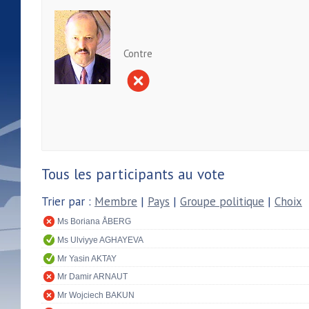
Contre
Tous les participants au vote
Trier par :
Membre
|
Pays
|
Groupe politique
|
Choix
Ms Boriana ÅBERG
Ms Ulviyye AGHAYEVA
Mr Yasin AKTAY
Mr Damir ARNAUT
Mr Wojciech BAKUN