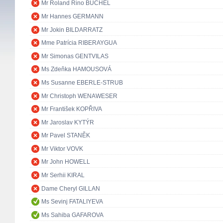
Mr Roland Rino BÜCHEL
Mr Hannes GERMANN
Mr Jokin BILDARRATZ
Mme Patrícia RIBERAYGUA
Mr Simonas GENTVILAS
Ms Zdeňka HAMOUSOVÁ
Ms Susanne EBERLE-STRUB
Mr Christoph WENAWESER
Mr František KOPŘIVA
Mr Jaroslav KYTÝR
Mr Pavel STANĚK
Mr Viktor VOVK
Mr John HOWELL
Mr Serhii KIRAL
Dame Cheryl GILLAN
Ms Sevinj FATALIYEVA
Ms Sahiba GAFAROVA