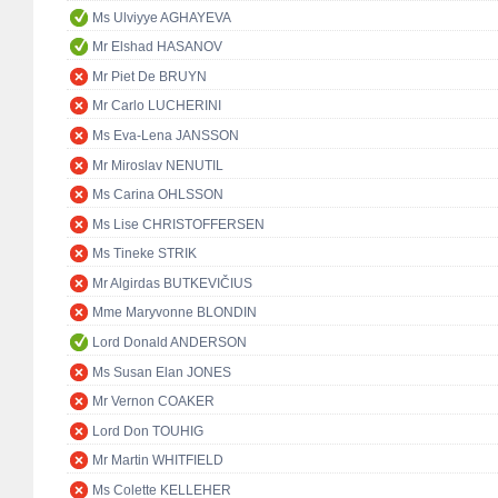
Ms Ulviyye AGHAYEVA
Mr Elshad HASANOV
Mr Piet De BRUYN
Mr Carlo LUCHERINI
Ms Eva-Lena JANSSON
Mr Miroslav NENUTIL
Ms Carina OHLSSON
Ms Lise CHRISTOFFERSEN
Ms Tineke STRIK
Mr Algirdas BUTKEVIČIUS
Mme Maryvonne BLONDIN
Lord Donald ANDERSON
Ms Susan Elan JONES
Mr Vernon COAKER
Lord Don TOUHIG
Mr Martin WHITFIELD
Ms Colette KELLEHER