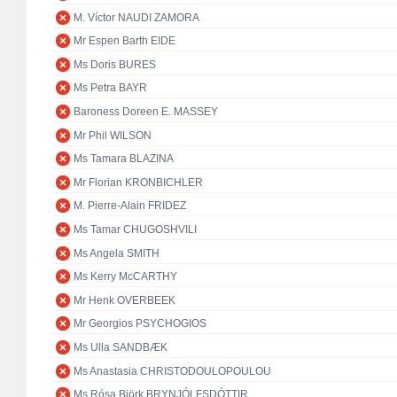
M. Víctor NAUDI ZAMORA
Mr Espen Barth EIDE
Ms Doris BURES
Ms Petra BAYR
Baroness Doreen E. MASSEY
Mr Phil WILSON
Ms Tamara BLAZINA
Mr Florian KRONBICHLER
M. Pierre-Alain FRIDEZ
Ms Tamar CHUGOSHVILI
Ms Angela SMITH
Ms Kerry McCARTHY
Mr Henk OVERBEEK
Mr Georgios PSYCHOGIOS
Ms Ulla SANDBÆK
Ms Anastasia CHRISTODOULOPOULOU
Ms Rósa Björk BRYNJÓLFSDÓTTIR