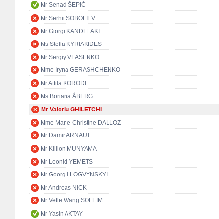
Mr Senad ŠEPIĆ
Mr Serhii SOBOLIEV
Mr Giorgi KANDELAKI
Ms Stella KYRIAKIDES
Mr Sergiy VLASENKO
Mme Iryna GERASHCHENKO
Mr Attila KORODI
Ms Boriana ÅBERG
Mr Valeriu GHILETCHI
Mme Marie-Christine DALLOZ
Mr Damir ARNAUT
Mr Killion MUNYAMA
Mr Leonid YEMETS
Mr Georgii LOGVYNSKYI
Mr Andreas NICK
Mr Vetle Wang SOLEIM
Mr Yasin AKTAY