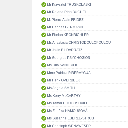
Mr Krzysztof TRUSKOLASKI
Mr Roland Rino BÜCHEL
M. Pierre-Alain FRIDEZ
Mr Hannes GERMANN
Mr Florian KRONBICHLER
Ms Anastasia CHRISTODOULOPOULOU
Mr Jokin BILDARRATZ
Mr Georgios PSYCHOGIOS
Ms Ulla SANDBÆK
Mme Patrícia RIBERAYGUA
Mr Henk OVERBEEK
Ms Angela SMITH
Ms Kerry McCARTHY
Ms Tamar CHUGOSHVILI
Ms Zdeňka HAMOUSOVÁ
Ms Susanne EBERLE-STRUB
Mr Christoph WENAWESER