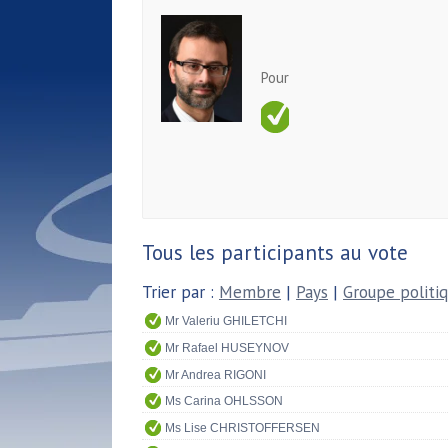
Pour
Tous les participants au vote
Trier par :
Membre
|
Pays
|
Groupe politi
Mr Valeriu GHILETCHI
Mr Rafael HUSEYNOV
Mr Andrea RIGONI
Ms Carina OHLSSON
Ms Lise CHRISTOFFERSEN