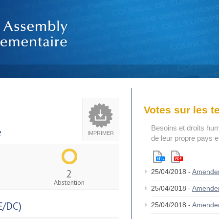
Votes sur les 
Besoins et droits hum
e
IMPRIMER
de leur propre pays 
2
25/04/2018 -
Amende
Abstention
25/04/2018 -
Amende
E/DC)
25/04/2018 -
Amende