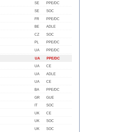
SE
PPE/DC
SE
SOC
FR
PPE/DC
BE
ADLE
CZ
SOC
PL
PPE/DC
UA
PPE/DC
UA
PPE/DC
UA
CE
UA
ADLE
UA
CE
BA
PPE/DC
GR
GUE
IT
SOC
UK
CE
UK
SOC
UK
SOC