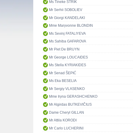
Ms Tineke STRIK
Mr Serhii SOBOLIEV
Mr Giorgi KANDELAKI
Mme Maryvonne BLONDIN
Ms Sevinj FATALIYEVA
Ms Sahiba GAFAROVA
Mr Piet De BRUYN
Mr George LOUCAIDES
Ms Stella KYRIAKIDES
Mr Senad ŠEPIĆ
Ms Eka BESELIA
Mr Sergiy VLASENKO
Mme Iryna GERASHCHENKO
Mr Algirdas BUTKEVIČIUS
Dame Cheryl GILLAN
Mr Attila KORODI
Mr Carlo LUCHERINI