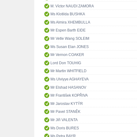
M. Víctor NAUDI ZAMORA
Ms Klotilda BUSHKA
Ms Almira XHEMBULLA
Mr Espen Barth EIDE
Mr Vetle Wang SOLEIM
Ms Susan Elan JONES
Mr Vernon COAKER
Lord Don TOUHIG
Mr Martin WHITFIELD
Ms Ulviyye AGHAYEVA
Mr Elshad HASANOV
Mr František KOPŘIVA
Mr Jaroslav KYTÝR
Mr Pavel STANĚK
Mr Jiři VALENTA
Ms Doris BURES
Ms Petra BAYR