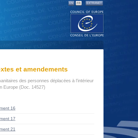
EN
FR
EXTRANET
textes et amendements
anitaires des personnes déplacées à l’intérieur
en Europe (Doc. 14527)
ment 16
ment 17
ment 21