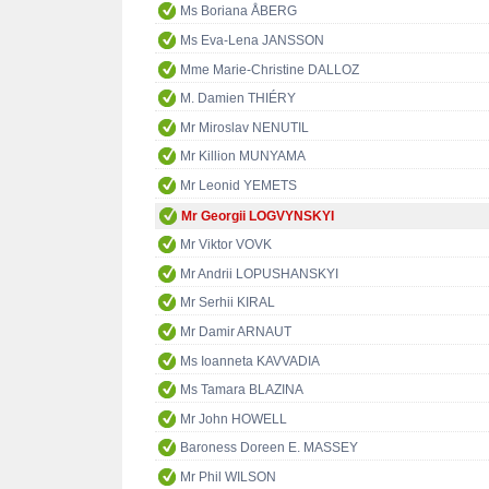
Ms Boriana ÅBERG
Ms Eva-Lena JANSSON
Mme Marie-Christine DALLOZ
M. Damien THIÉRY
Mr Miroslav NENUTIL
Mr Killion MUNYAMA
Mr Leonid YEMETS
Mr Georgii LOGVYNSKYI
Mr Viktor VOVK
Mr Andrii LOPUSHANSKYI
Mr Serhii KIRAL
Mr Damir ARNAUT
Ms Ioanneta KAVVADIA
Ms Tamara BLAZINA
Mr John HOWELL
Baroness Doreen E. MASSEY
Mr Phil WILSON