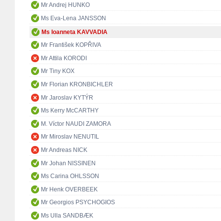
Mr Andrej HUNKO
Ms Eva-Lena JANSSON
Ms Ioanneta KAVVADIA
Mr František KOPŘIVA
Mr Attila KORODI
Mr Tiny KOX
Mr Florian KRONBICHLER
Mr Jaroslav KYTÝR
Ms Kerry McCARTHY
M. Víctor NAUDI ZAMORA
Mr Miroslav NENUTIL
Mr Andreas NICK
Mr Johan NISSINEN
Ms Carina OHLSSON
Mr Henk OVERBEEK
Mr Georgios PSYCHOGIOS
Ms Ulla SANDBÆK