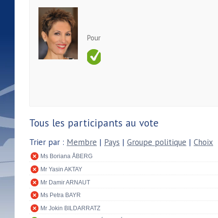
Pour
Tous les participants au vote
Trier par :
Membre
|
Pays
|
Groupe politique
|
Choix
Ms Boriana ÅBERG
Mr Yasin AKTAY
Mr Damir ARNAUT
Ms Petra BAYR
Mr Jokin BILDARRATZ