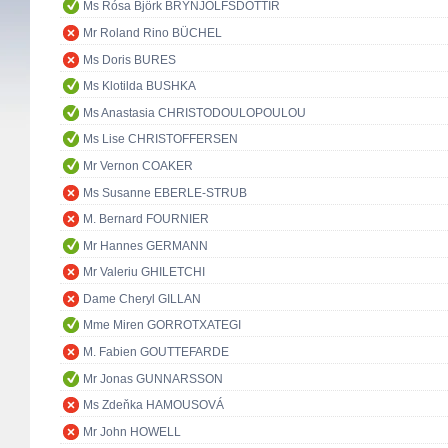
Ms Rósa Björk BRYNJÓLFSDÓTTIR
Mr Roland Rino BÜCHEL
Ms Doris BURES
Ms Klotilda BUSHKA
Ms Anastasia CHRISTODOULOPOULOU
Ms Lise CHRISTOFFERSEN
Mr Vernon COAKER
Ms Susanne EBERLE-STRUB
M. Bernard FOURNIER
Mr Hannes GERMANN
Mr Valeriu GHILETCHI
Dame Cheryl GILLAN
Mme Miren GORROTXATEGI
M. Fabien GOUTTEFARDE
Mr Jonas GUNNARSSON
Ms Zdeňka HAMOUSOVÁ
Mr John HOWELL