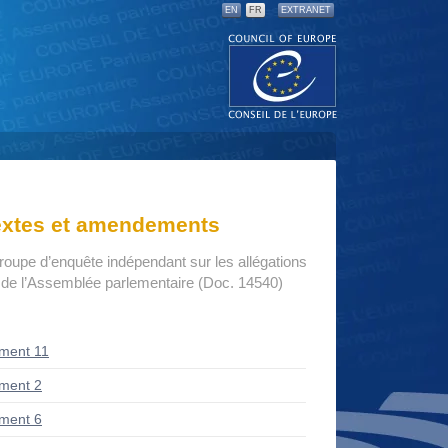
EN
FR
EXTRANET
textes et amendements
roupe d’enquête indépendant sur les allégations
n de l’Assemblée parlementaire (Doc. 14540)
ment 11
ment 2
ment 6