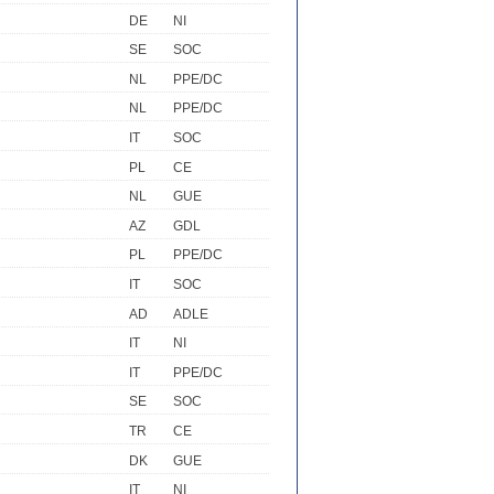
DE
NI
SE
SOC
NL
PPE/DC
NL
PPE/DC
IT
SOC
PL
CE
NL
GUE
AZ
GDL
PL
PPE/DC
IT
SOC
AD
ADLE
IT
NI
IT
PPE/DC
SE
SOC
TR
CE
DK
GUE
IT
NI