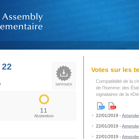
 22
Votes sur les 
Compatibilité de la c
e
IMPRIMER
de l’homme: des États
signataires de la «Dé
11
Abstention
22/01/2019 -
Amende
22/01/2019 -
Amende
22/01/2019 -
Amendem