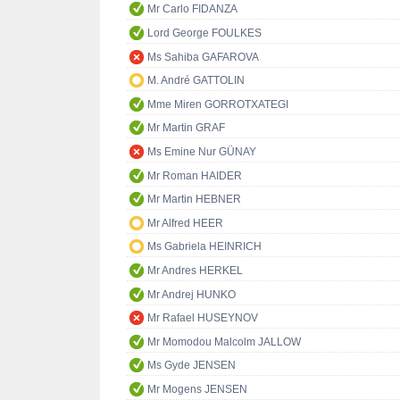
Mr Carlo FIDANZA
Lord George FOULKES
Ms Sahiba GAFAROVA
M. André GATTOLIN
Mme Miren GORROTXATEGI
Mr Martin GRAF
Ms Emine Nur GÜNAY
Mr Roman HAIDER
Mr Martin HEBNER
Mr Alfred HEER
Ms Gabriela HEINRICH
Mr Andres HERKEL
Mr Andrej HUNKO
Mr Rafael HUSEYNOV
Mr Momodou Malcolm JALLOW
Ms Gyde JENSEN
Mr Mogens JENSEN