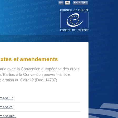
EN
FR
EXTRANET
textes et amendements
haria avec la Convention européenne des droits
 Parties à la Convention peuvent-ils être
claration du Caire»? (Doc. 14787)
ment 17
ment 25
ent oral