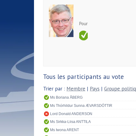
Pour
Tous les participants au vote
Trier par :
Membre
|
Pays
|
Groupe politi
Ms Boriana ÅBERG
Ms Thórhildur Sunna ÆVARSDÓTTIR
Lord Donald ANDERSON
Ms Sirkka-Liisa ANTTILA
Ms Iwona ARENT