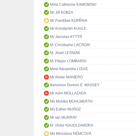
Mme Catherine KAMOWSKI
Mr Jiři KOBZA
Mr František KOPŘIVA
Mr Konstantin KUHLE
Mr Jaroslav KYTÝR
M. Christophe LACROIX
M. Józef LEŚNIAK
M. Filippo LOMBARDI
Mme Alexandra LOUIS
Mr Alvise MANIERO
Baroness Doreen E. MASSEY
Mr Asim MOLLAZADA
Ms Monika MÜHLWERTH
Ms Esther MUÑOZ
Mr Ian MURRAY
M. Víctor NAUDI ZAMORA
Ms Miroslava NĚMCOVÁ