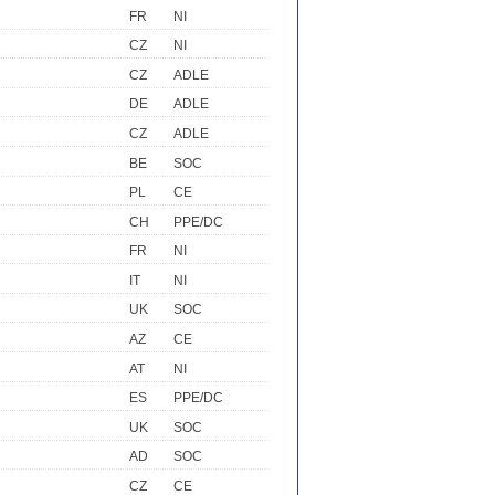
FR
NI
CZ
NI
CZ
ADLE
DE
ADLE
CZ
ADLE
BE
SOC
PL
CE
CH
PPE/DC
FR
NI
IT
NI
UK
SOC
AZ
CE
AT
NI
ES
PPE/DC
UK
SOC
AD
SOC
CZ
CE