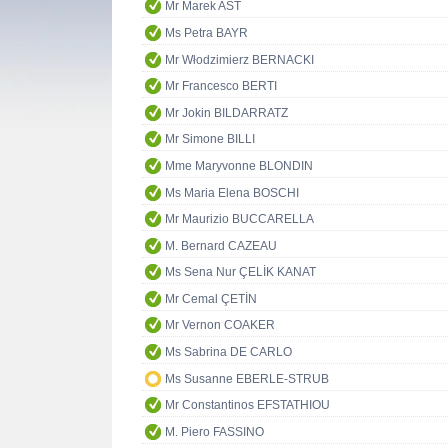
Mr Marek AST
Ms Petra BAYR
Mr Włodzimierz BERNACKI
Mr Francesco BERTI
Mr Jokin BILDARRATZ
Mr Simone BILLI
Mme Maryvonne BLONDIN
Ms Maria Elena BOSCHI
Mr Maurizio BUCCARELLA
M. Bernard CAZEAU
Ms Sena Nur ÇELİK KANAT
Mr Cemal ÇETİN
Mr Vernon COAKER
Ms Sabrina DE CARLO
Ms Susanne EBERLE-STRUB
Mr Constantinos EFSTATHIOU
M. Piero FASSINO