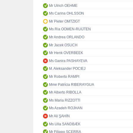
Mr Ulrich OEHME
Ms Carina OHLSSON
Mr Pieter OMTZIGT
Ms Ria OOMEN-RUIJTEN
Mr Andrea ORLANDO
Mr Jacek OSUCH
Mr Henk OVERBEEK
Ms Ganira PASHAYEVA
M. Aleksander POCIEJ
Mr Roberto RAMPI
Mme Patrícia RIBERAYGUA
Mr Alberto RIBOLLA
Ms Maria RIZZOTTI
Ms Azadeh ROJHAN
Mr Ali ŞAHİN
Ms Ulla SANDBÆK
Mr Filippo SCERRA