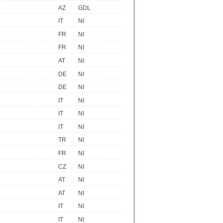
AZ
GDL
IT
NI
FR
NI
FR
NI
AT
NI
DE
NI
DE
NI
IT
NI
IT
NI
IT
NI
TR
NI
FR
NI
CZ
NI
AT
NI
AT
NI
IT
NI
IT
NI