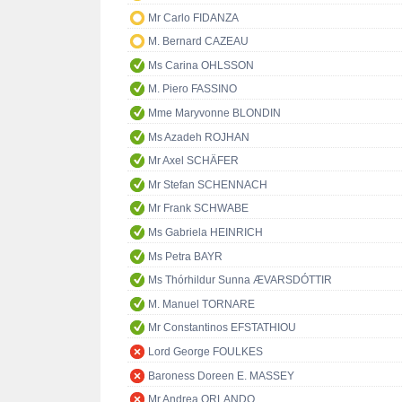
Mr Carlo FIDANZA
M. Bernard CAZEAU
Ms Carina OHLSSON
M. Piero FASSINO
Mme Maryvonne BLONDIN
Ms Azadeh ROJHAN
Mr Axel SCHÄFER
Mr Stefan SCHENNACH
Mr Frank SCHWABE
Ms Gabriela HEINRICH
Ms Petra BAYR
Ms Thórhildur Sunna ÆVARSDÓTTIR
M. Manuel TORNARE
Mr Constantinos EFSTATHIOU
Lord George FOULKES
Baroness Doreen E. MASSEY
Mr Andrea ORLANDO