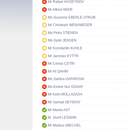
Mr Rafael HUSEYNOV
Mr Alfred HEER
Ms Susanne EBERLE-STRUB
Mr Christoph WENAWESER
Ms Petra STIENEN
Ms Gyde JENSEN
Mr Konstantin KUHLE
Mr Jaroslav KYTÝR
Mr Cemal ÇETİN
Mr Ali ŞAHİN
Ms Sahiba GAFAROVA
Ms Emine Nur GÜNAY
Mr Asim MOLLAZADA
Mr Samad SEYIDOV
Mr Marek AST
M. Józef LEŚNIAK
Mr Markus WIECHEL