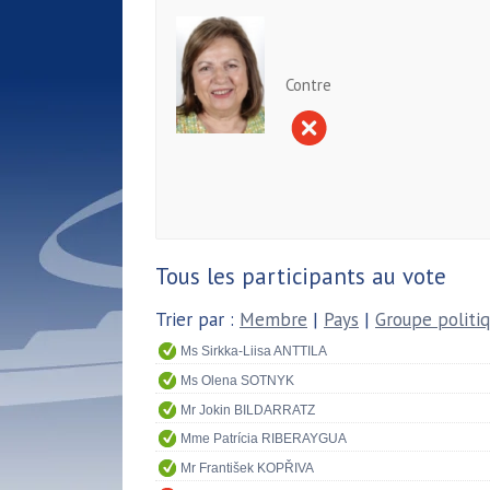
Contre
Tous les participants au vote
Trier par :
Membre
|
Pays
|
Groupe politi
Ms Sirkka-Liisa ANTTILA
Ms Olena SOTNYK
Mr Jokin BILDARRATZ
Mme Patrícia RIBERAYGUA
Mr František KOPŘIVA