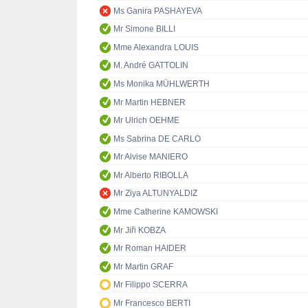
Ms Ganira PASHAYEVA
Mr Simone BILLI
Mme Alexandra LOUIS
M. André GATTOLIN
Ms Monika MÜHLWERTH
Mr Martin HEBNER
Mr Ulrich OEHME
Ms Sabrina DE CARLO
Mr Alvise MANIERO
Mr Alberto RIBOLLA
Mr Ziya ALTUNYALDIZ
Mme Catherine KAMOWSKI
Mr Jiři KOBZA
Mr Roman HAIDER
Mr Martin GRAF
Mr Filippo SCERRA
Mr Francesco BERTI