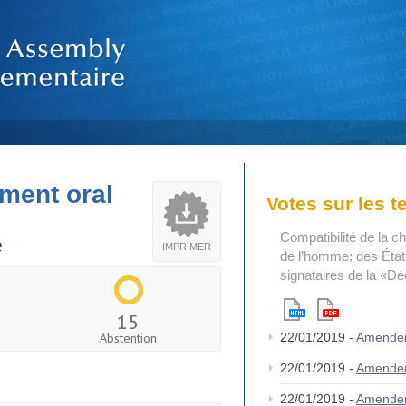
ment oral
Votes sur les 
Compatibilité de la c
e
IMPRIMER
de l’homme: des États
signataires de la «Dé
15
Abstention
22/01/2019 -
Amende
22/01/2019 -
Amende
22/01/2019 -
Amendem