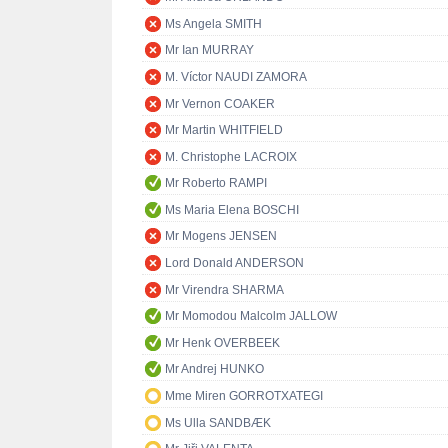
Ms Angela SMITH
Mr Ian MURRAY
M. Víctor NAUDI ZAMORA
Mr Vernon COAKER
Mr Martin WHITFIELD
M. Christophe LACROIX
Mr Roberto RAMPI
Ms Maria Elena BOSCHI
Mr Mogens JENSEN
Lord Donald ANDERSON
Mr Virendra SHARMA
Mr Momodou Malcolm JALLOW
Mr Henk OVERBEEK
Mr Andrej HUNKO
Mme Miren GORROTXATEGI
Ms Ulla SANDBÆK