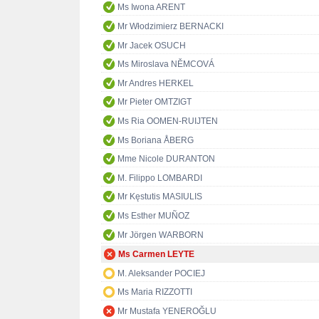
Ms Iwona ARENT
Mr Włodzimierz BERNACKI
Mr Jacek OSUCH
Ms Miroslava NĚMCOVÁ
Mr Andres HERKEL
Mr Pieter OMTZIGT
Ms Ria OOMEN-RUIJTEN
Ms Boriana ÅBERG
Mme Nicole DURANTON
M. Filippo LOMBARDI
Mr Kęstutis MASIULIS
Ms Esther MUÑOZ
Mr Jörgen WARBORN
Ms Carmen LEYTE
M. Aleksander POCIEJ
Ms Maria RIZZOTTI
Mr Mustafa YENEROĞLU