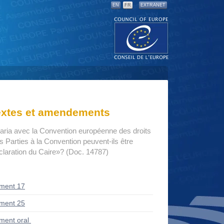
EN
FR
EXTRANET
textes et amendements
haria avec la Convention européenne des droits
 Parties à la Convention peuvent-ils être
claration du Caire»? (Doc. 14787)
ment 17
ment 25
ent oral