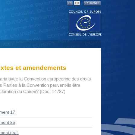
EN
FR
EXTRANET
textes et amendements
haria avec la Convention européenne des droits
 Parties à la Convention peuvent-ils être
claration du Caire»? (Doc. 14787)
ment 17
ment 25
ent oral