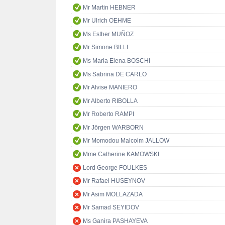
Mr Martin HEBNER
Mr Ulrich OEHME
Ms Esther MUÑOZ
Mr Simone BILLI
Ms Maria Elena BOSCHI
Ms Sabrina DE CARLO
Mr Alvise MANIERO
Mr Alberto RIBOLLA
Mr Roberto RAMPI
Mr Jörgen WARBORN
Mr Momodou Malcolm JALLOW
Mme Catherine KAMOWSKI
Lord George FOULKES
Mr Rafael HUSEYNOV
Mr Asim MOLLAZADA
Mr Samad SEYIDOV
Ms Ganira PASHAYEVA