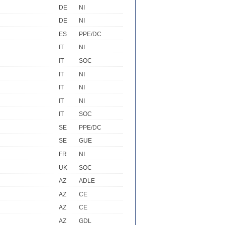
DE
NI
DE
NI
ES
PPE/DC
IT
NI
IT
SOC
IT
NI
IT
NI
IT
NI
IT
SOC
SE
PPE/DC
SE
GUE
FR
NI
UK
SOC
AZ
ADLE
AZ
CE
AZ
CE
AZ
GDL