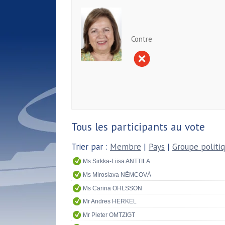
Contre
Tous les participants au vote
Trier par :
Membre
|
Pays
|
Groupe politi
Ms Sirkka-Liisa ANTTILA
Ms Miroslava NĚMCOVÁ
Ms Carina OHLSSON
Mr Andres HERKEL
Mr Pieter OMTZIGT