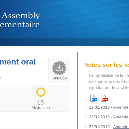
ment oral
Votes sur les 
Compatibilité de la c
e
IMPRIMER
de l’homme: des États
signataires de la «Dé
15
Abstention
22/01/2019 -
Amende
22/01/2019 -
Amende
22/01/2019 -
Amendem