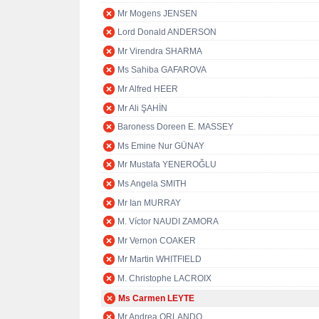
Mr Mogens JENSEN
Lord Donald ANDERSON
Mr Virendra SHARMA
Ms Sahiba GAFAROVA
Mr Alfred HEER
Mr Ali ŞAHİN
Baroness Doreen E. MASSEY
Ms Emine Nur GÜNAY
Mr Mustafa YENEROĞLU
Ms Angela SMITH
Mr Ian MURRAY
M. Víctor NAUDI ZAMORA
Mr Vernon COAKER
Mr Martin WHITFIELD
M. Christophe LACROIX
Ms Carmen LEYTE
Mr Andrea ORLANDO