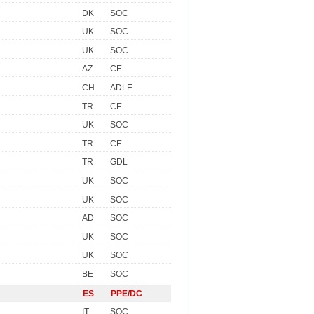
DK
SOC
UK
SOC
UK
SOC
AZ
CE
CH
ADLE
TR
CE
UK
SOC
TR
CE
TR
GDL
UK
SOC
UK
SOC
AD
SOC
UK
SOC
UK
SOC
BE
SOC
ES
PPE/DC
IT
SOC