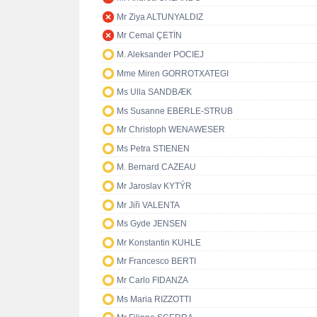
Mr Ziya ALTUNYALDIZ
Mr Cemal ÇETİN
M. Aleksander POCIEJ
Mme Miren GORROTXATEGI
Ms Ulla SANDBÆK
Ms Susanne EBERLE-STRUB
Mr Christoph WENAWESER
Ms Petra STIENEN
M. Bernard CAZEAU
Mr Jaroslav KYTÝR
Mr Jiři VALENTA
Ms Gyde JENSEN
Mr Konstantin KUHLE
Mr Francesco BERTI
Mr Carlo FIDANZA
Ms Maria RIZZOTTI