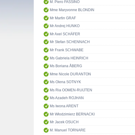
M. Piero FASSINO
Mme Maryvonne BLONDIN
Mr Martin GRAF
Mr Andrej HUNKO
Mr Axel SCHÄFER
Mr Stefan SCHENNACH
Mr Frank SCHWABE
Ms Gabriela HEINRICH
Ms Boriana ÅBERG
Mme Nicole DURANTON
Ms Olena SOTNYK
Ms Ria OOMEN-RUIJTEN
Ms Azadeh ROJHAN
Ms Iwona ARENT
Mr Włodzimierz BERNACKI
Mr Jacek OSUCH
M. Manuel TORNARE