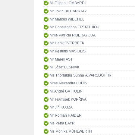
M. Filippo LOMBARDI
Mr Jokin BILDARRATZ
Mr Markus WIECHEL
Mr Constantinos EFSTATHIOU
Mme Patrícia RIBERAYGUA
Mr Henk OVERBEEK
Mr Kęstutis MASIULIS
Mr Marek AST
M. Józef LEŚNIAK
Ms Thórhildur Sunna ÆVARSDÓTTIR
Mme Alexandra LOUIS
M. André GATTOLIN
Mr František KOPŘIVA
Mr Jiři KOBZA
Mr Roman HAIDER
Ms Petra BAYR
Ms Monika MÜHLWERTH