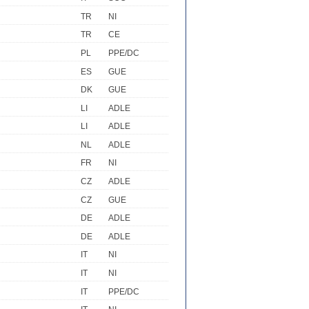
TR
NI
TR
CE
PL
PPE/DC
ES
GUE
DK
GUE
LI
ADLE
LI
ADLE
NL
ADLE
FR
NI
CZ
ADLE
CZ
GUE
DE
ADLE
DE
ADLE
IT
NI
IT
NI
IT
PPE/DC