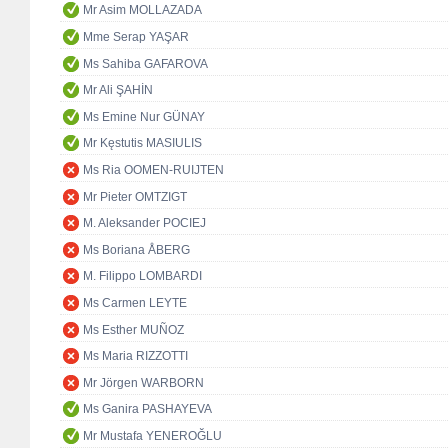
Mr Asim MOLLAZADA
Mme Serap YAŞAR
Ms Sahiba GAFAROVA
Mr Ali ŞAHİN
Ms Emine Nur GÜNAY
Mr Kęstutis MASIULIS
Ms Ria OOMEN-RUIJTEN
Mr Pieter OMTZIGT
M. Aleksander POCIEJ
Ms Boriana ÅBERG
M. Filippo LOMBARDI
Ms Carmen LEYTE
Ms Esther MUÑOZ
Ms Maria RIZZOTTI
Mr Jörgen WARBORN
Ms Ganira PASHAYEVA
Mr Mustafa YENEROĞLU