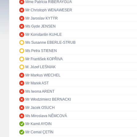
Mme Patrícia RIBERAYGUA
Mr Christoph WENAWESER
Mr Jaroslav KYTÝR
Ms Gyde JENSEN
Mr Konstantin KUHLE
Ms Susanne EBERLE-STRUB
Ms Petra STIENEN
Mr František KOPŘIVA
M. Józef LEŚNIAK
Mr Markus WIECHEL
Mr Marek AST
Ms Iwona ARENT
Mr Włodzimierz BERNACKI
Mr Jacek OSUCH
Ms Miroslava NĚMCOVÁ
Mr Kamil AYDIN
Mr Cemal ÇETİN