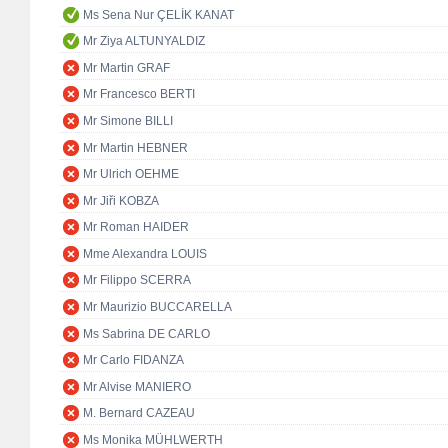
Ms Sena Nur ÇELİK KANAT
Mr Ziya ALTUNYALDIZ
Mr Martin GRAF
Mr Francesco BERTI
Mr Simone BILLI
Mr Martin HEBNER
Mr Ulrich OEHME
Mr Jiři KOBZA
Mr Roman HAIDER
Mme Alexandra LOUIS
Mr Filippo SCERRA
Mr Maurizio BUCCARELLA
Ms Sabrina DE CARLO
Mr Carlo FIDANZA
Mr Alvise MANIERO
M. Bernard CAZEAU
Ms Monika MÜHLWERTH