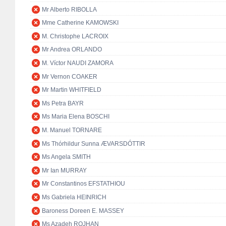
Mr Alberto RIBOLLA
Mme Catherine KAMOWSKI
M. Christophe LACROIX
Mr Andrea ORLANDO
M. Víctor NAUDI ZAMORA
Mr Vernon COAKER
Mr Martin WHITFIELD
Ms Petra BAYR
Ms Maria Elena BOSCHI
M. Manuel TORNARE
Ms Thórhildur Sunna ÆVARSDÓTTIR
Ms Angela SMITH
Mr Ian MURRAY
Mr Constantinos EFSTATHIOU
Ms Gabriela HEINRICH
Baroness Doreen E. MASSEY
Ms Azadeh ROJHAN