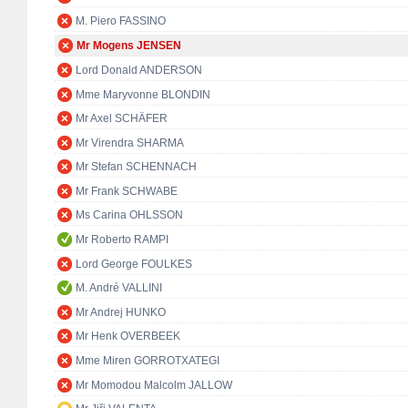
M. Piero FASSINO
Mr Mogens JENSEN
Lord Donald ANDERSON
Mme Maryvonne BLONDIN
Mr Axel SCHÄFER
Mr Virendra SHARMA
Mr Stefan SCHENNACH
Mr Frank SCHWABE
Ms Carina OHLSSON
Mr Roberto RAMPI
Lord George FOULKES
M. André VALLINI
Mr Andrej HUNKO
Mr Henk OVERBEEK
Mme Miren GORROTXATEGI
Mr Momodou Malcolm JALLOW