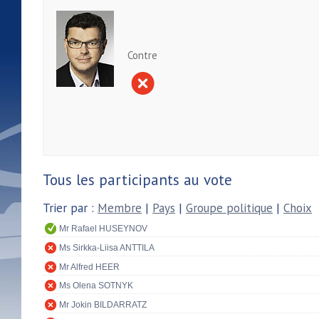
Contre
Tous les participants au vote
Trier par :
Membre
|
Pays
|
Groupe politique
|
Choix
Mr Rafael HUSEYNOV
Ms Sirkka-Liisa ANTTILA
Mr Alfred HEER
Ms Olena SOTNYK
Mr Jokin BILDARRATZ