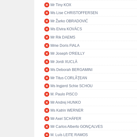
Mr Tiny KOX
Ms Lise CHRISTOFFERSEN
Mr Žarko OBRADOVIĆ
Ms Elvira KOVÁCS
Mr Rik DAEMS
Mme Doris FIALA
Mr Joseph O'REILLY
Mr Jordi XUCLÀ
Ms Deborah BERGAMINI
Mr Titus CORLĂŢEAN
Ms Ingjerd Schie SCHOU
M. Paulo PISCO
Mr Andrej HUNKO
Ms Katrin WERNER
Mr Axel SCHÄFER
Mr Carlos Alberto GONÇALVES
M. Luís LEITE RAMOS