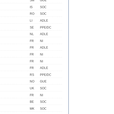
SM
GUE
IS
SOC
RO
SOC
LI
ADLE
SE
PPE/DC
NL
ADLE
FR
NI
FR
ADLE
FR
NI
FR
NI
FR
ADLE
RS
PPE/DC
NO
GUE
UK
SOC
FR
NI
BE
SOC
MK
SOC