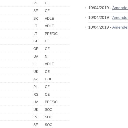
PL
CE
10/04/2019 -
Amende
SE
CE
10/04/2019 -
Amende
SK
ADLE
LT
ADLE
10/04/2019 -
Amende
LT
PPE/DC
GE
CE
GE
CE
UA
NI
LI
ADLE
UK
CE
AZ
GDL
PL
CE
RS
CE
UA
PPE/DC
UK
SOC
LV
SOC
SE
SOC