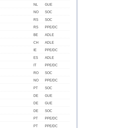
NL
GUE
NO
SOC
RS
SOC
RS
PPE/DC
BE
ADLE
CH
ADLE
IE
PPE/DC
ES
ADLE
IT
PPE/DC
RO
SOC
NO
PPE/DC
PT
SOC
DE
GUE
DE
GUE
DE
SOC
PT
PPE/DC
PT
PPE/DC