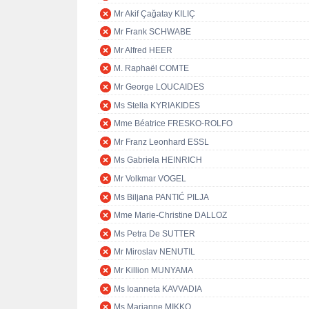
Mr Akif Çağatay KILIÇ
Mr Frank SCHWABE
Mr Alfred HEER
M. Raphaël COMTE
Mr George LOUCAIDES
Ms Stella KYRIAKIDES
Mme Béatrice FRESKO-ROLFO
Mr Franz Leonhard ESSL
Ms Gabriela HEINRICH
Mr Volkmar VOGEL
Ms Biljana PANTIĆ PILJA
Mme Marie-Christine DALLOZ
Ms Petra De SUTTER
Mr Miroslav NENUTIL
Mr Killion MUNYAMA
Ms Ioanneta KAVVADIA
Ms Marianne MIKKO