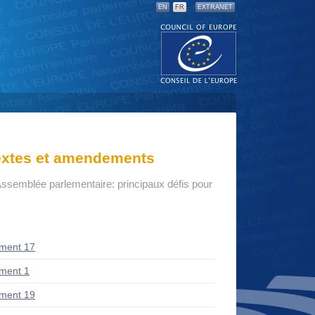
EN
FR
EXTRANET
textes et amendements
Assemblée parlementaire: principaux défis pour
ment 17
ment 1
ment 19