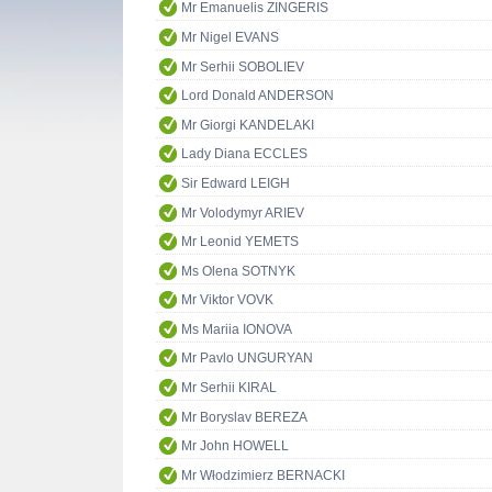
Mr Emanuelis ZINGERIS
Mr Nigel EVANS
Mr Serhii SOBOLIEV
Lord Donald ANDERSON
Mr Giorgi KANDELAKI
Lady Diana ECCLES
Sir Edward LEIGH
Mr Volodymyr ARIEV
Mr Leonid YEMETS
Ms Olena SOTNYK
Mr Viktor VOVK
Ms Mariia IONOVA
Mr Pavlo UNGURYAN
Mr Serhii KIRAL
Mr Boryslav BEREZA
Mr John HOWELL
Mr Włodzimierz BERNACKI