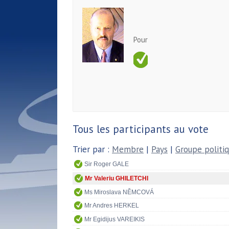
Pour
Tous les participants au vote
Trier par :
Membre
|
Pays
|
Groupe politi
Sir Roger GALE
Mr Valeriu GHILETCHI
Ms Miroslava NĚMCOVÁ
Mr Andres HERKEL
Mr Egidijus VAREIKIS