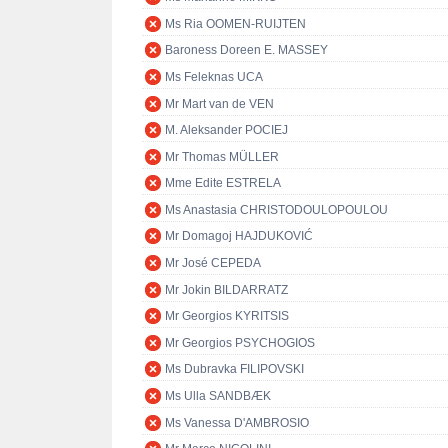
Ms Ria OOMEN-RUIJTEN
Baroness Doreen E. MASSEY
Ms Feleknas UCA
Mr Mart van de VEN
M. Aleksander POCIEJ
Mr Thomas MÜLLER
Mme Edite ESTRELA
Ms Anastasia CHRISTODOULOPOULOU
Mr Domagoj HAJDUKOVIĆ
Mr José CEPEDA
Mr Jokin BILDARRATZ
Mr Georgios KYRITSIS
Mr Georgios PSYCHOGIOS
Ms Dubravka FILIPOVSKI
Ms Ulla SANDBÆK
Ms Vanessa D'AMBROSIO