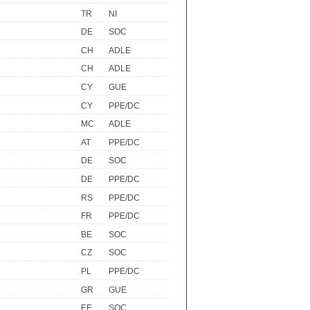
TR
NI
DE
SOC
CH
ADLE
CH
ADLE
CY
GUE
CY
PPE/DC
MC
ADLE
AT
PPE/DC
DE
SOC
DE
PPE/DC
RS
PPE/DC
FR
PPE/DC
BE
SOC
CZ
SOC
PL
PPE/DC
GR
GUE
EE
SOC