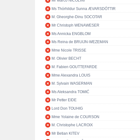
Mr Marco NICOLINI
Ms Thórhildur Sunna ÆVARSDÓTTIR
M. Gheorghe-Dinu SOCOTAR
Mr Christoph WENAWESER
Ms Annicka ENGBLOM
Ms Reina de BRUIJN-WEZEMAN
Mme Nicole TRISSE
M. Olivier BECHT
M. Fabien GOUTTEFARDE
Mme Alexandra LOUIS
M. Sylvain WASERMAN
Ms Aleksandra TOMIĆ
Mr Petter EIDE
Lord Don TOUHIG
Mme Yolaine de COURSON
M. Christophe LACROIX
Mr Betian KITEV