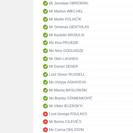
Mr Jarosław OBREMSKI
Mr Markus WIECHEL
Mr Martin POLIAČIK
Mr Simonas GENTVILAS
Mr Kęstutis MASIULIS
Ms Irina PRUIDZE
Ms Nino GOGUADZE
Mr Oleh LIASHKO
Mr Daniel SEGER
Lord Simon RUSSELL
Ms Ulviyye AGHAYEVA
Mr Maciej MASŁOWSKI
Ms Branka STAMENKOVIĆ
Mr Viktor IELENSKYI
Lord George FOULKES
Mr Boriss CILEVIČS
Ms Carina OHLSSON