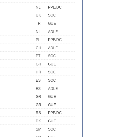
NL
PPE/DC
UK
SOC
TR
GUE
NL
ADLE
PL
PPE/DC
CH
ADLE
PT
SOC
GR
GUE
HR
SOC
ES
SOC
ES
ADLE
GR
GUE
GR
GUE
RS
PPE/DC
DK
GUE
SM
SOC