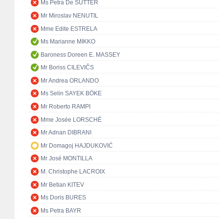
Ms Petra De SUTTER
Mr Miroslav NENUTIL
Mme Edite ESTRELA
Ms Marianne MIKKO
Baroness Doreen E. MASSEY
Mr Boriss CILEVIČS
Mr Andrea ORLANDO
Ms Selin SAYEK BÖKE
Mr Roberto RAMPI
Mme Josée LORSCHÉ
Mr Adnan DIBRANI
Mr Domagoj HAJDUKOVIĆ
Mr José MONTILLA
M. Christophe LACROIX
Mr Betian KITEV
Ms Doris BURES
Ms Petra BAYR