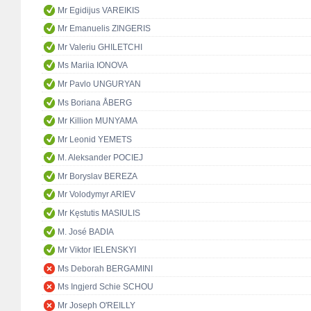
Mr Egidijus VAREIKIS
Mr Emanuelis ZINGERIS
Mr Valeriu GHILETCHI
Ms Mariia IONOVA
Mr Pavlo UNGURYAN
Ms Boriana ÅBERG
Mr Killion MUNYAMA
Mr Leonid YEMETS
M. Aleksander POCIEJ
Mr Boryslav BEREZA
Mr Volodymyr ARIEV
Mr Kęstutis MASIULIS
M. José BADIA
Mr Viktor IELENSKYI
Ms Deborah BERGAMINI
Ms Ingjerd Schie SCHOU
Mr Joseph O'REILLY