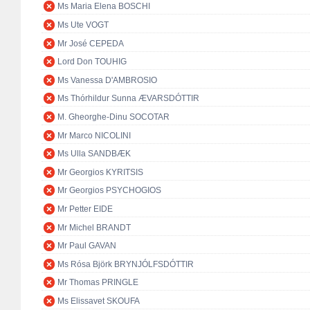
Ms Maria Elena BOSCHI
Ms Ute VOGT
Mr José CEPEDA
Lord Don TOUHIG
Ms Vanessa D'AMBROSIO
Ms Thórhildur Sunna ÆVARSDÓTTIR
M. Gheorghe-Dinu SOCOTAR
Mr Marco NICOLINI
Ms Ulla SANDBÆK
Mr Georgios KYRITSIS
Mr Georgios PSYCHOGIOS
Mr Petter EIDE
Mr Michel BRANDT
Mr Paul GAVAN
Ms Rósa Björk BRYNJÓLFSDÓTTIR
Mr Thomas PRINGLE
Ms Elissavet SKOUFA