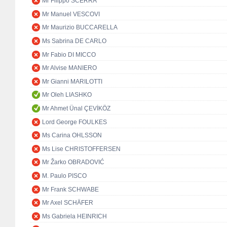
Mr Filippo SCERRA
Mr Manuel VESCOVI
Mr Maurizio BUCCARELLA
Ms Sabrina DE CARLO
Mr Fabio DI MICCO
Mr Alvise MANIERO
Mr Gianni MARILOTTI
Mr Oleh LIASHKO
Mr Ahmet Ünal ÇEVİKÖZ
Lord George FOULKES
Ms Carina OHLSSON
Ms Lise CHRISTOFFERSEN
Mr Žarko OBRADOVIĆ
M. Paulo PISCO
Mr Frank SCHWABE
Mr Axel SCHÄFER
Ms Gabriela HEINRICH