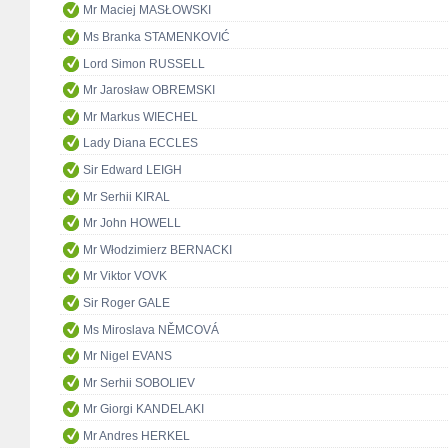
Mr Maciej MASŁOWSKI
Ms Branka STAMENKOVIĆ
Lord Simon RUSSELL
Mr Jarosław OBREMSKI
Mr Markus WIECHEL
Lady Diana ECCLES
Sir Edward LEIGH
Mr Serhii KIRAL
Mr John HOWELL
Mr Włodzimierz BERNACKI
Mr Viktor VOVK
Sir Roger GALE
Ms Miroslava NĚMCOVÁ
Mr Nigel EVANS
Mr Serhii SOBOLIEV
Mr Giorgi KANDELAKI
Mr Andres HERKEL