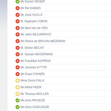
Mr Daniel SEGER
Mr Rik DAEMS
Mr Jordi XUCLÀ
M. Raphaël COMTE
Mr Mart van de VEN
Mr Jokin BILDARRATZ
Ms Reina de BRUIJN-WEZEMAN
M. Olivier BECHT
M. Sylvain WASERMAN
Mr František KOPŘIVA
Mr Jaroslav KYTÝR
Mr Pavel STANĚK
Mme Doris FIALA
Mr Alfred HEER
Mr Thomas MÜLLER
Ms Irina PRUIDZE
Ms Nino GOGUADZE