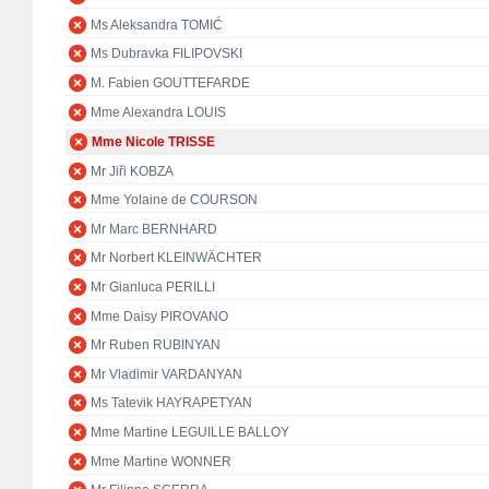
Ms Aleksandra TOMIĆ
Ms Dubravka FILIPOVSKI
M. Fabien GOUTTEFARDE
Mme Alexandra LOUIS
Mme Nicole TRISSE
Mr Jiři KOBZA
Mme Yolaine de COURSON
Mr Marc BERNHARD
Mr Norbert KLEINWÄCHTER
Mr Gianluca PERILLI
Mme Daisy PIROVANO
Mr Ruben RUBINYAN
Mr Vladimir VARDANYAN
Ms Tatevik HAYRAPETYAN
Mme Martine LEGUILLE BALLOY
Mme Martine WONNER