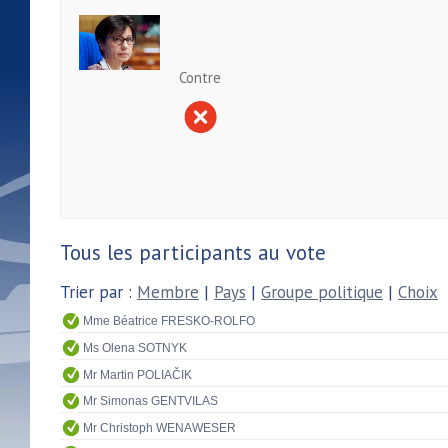
Contre
Tous les participants au vote
Trier par :
Membre
|
Pays
|
Groupe politique
|
Choix
Mme Béatrice FRESKO-ROLFO
Ms Olena SOTNYK
Mr Martin POLIAČIK
Mr Simonas GENTVILAS
Mr Christoph WENAWESER