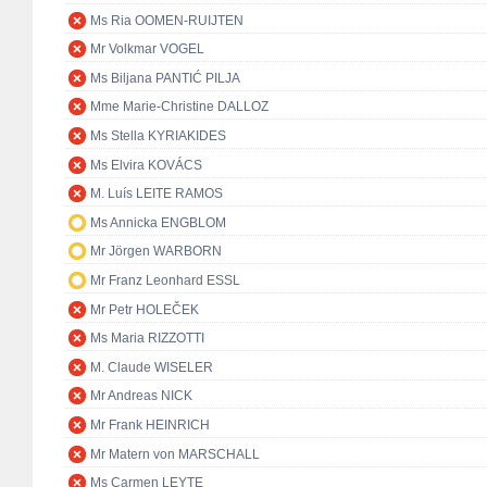
Ms Ria OOMEN-RUIJTEN
Mr Volkmar VOGEL
Ms Biljana PANTIĆ PILJA
Mme Marie-Christine DALLOZ
Ms Stella KYRIAKIDES
Ms Elvira KOVÁCS
M. Luís LEITE RAMOS
Ms Annicka ENGBLOM
Mr Jörgen WARBORN
Mr Franz Leonhard ESSL
Mr Petr HOLEČEK
Ms Maria RIZZOTTI
M. Claude WISELER
Mr Andreas NICK
Mr Frank HEINRICH
Mr Matern von MARSCHALL
Ms Carmen LEYTE