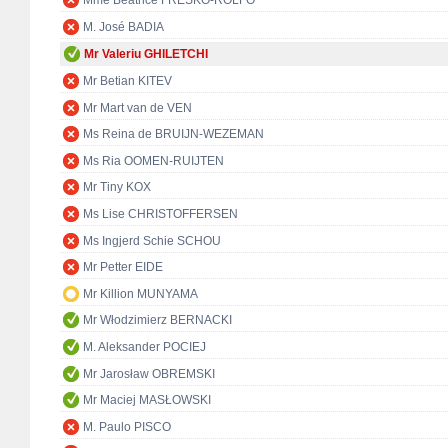
Mme Béatrice FRESKO-ROLFO
M. José BADIA
Mr Valeriu GHILETCHI
Mr Betian KITEV
Mr Mart van de VEN
Ms Reina de BRUIJN-WEZEMAN
Ms Ria OOMEN-RUIJTEN
Mr Tiny KOX
Ms Lise CHRISTOFFERSEN
Ms Ingjerd Schie SCHOU
Mr Petter EIDE
Mr Killion MUNYAMA
Mr Włodzimierz BERNACKI
M. Aleksander POCIEJ
Mr Jarosław OBREMSKI
Mr Maciej MASŁOWSKI
M. Paulo PISCO