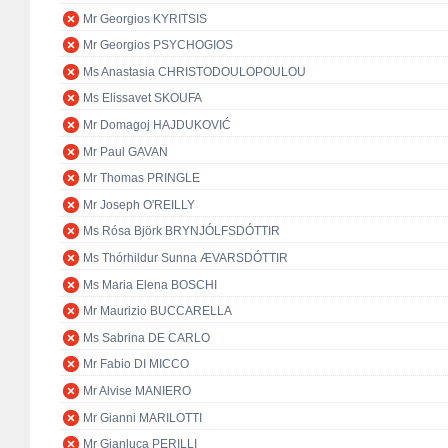
Mr Georgios KYRITSIS
Mr Georgios PSYCHOGIOS
Ms Anastasia CHRISTODOULOPOULOU
Ms Elissavet SKOUFA
Mr Domagoj HAJDUKOVIĆ
Mr Paul GAVAN
Mr Thomas PRINGLE
Mr Joseph O'REILLY
Ms Rósa Björk BRYNJÓLFSDÓTTIR
Ms Thórhildur Sunna ÆVARSDÓTTIR
Ms Maria Elena BOSCHI
Mr Maurizio BUCCARELLA
Ms Sabrina DE CARLO
Mr Fabio DI MICCO
Mr Alvise MANIERO
Mr Gianni MARILOTTI
Mr Gianluca PERILLI