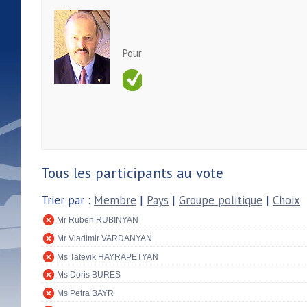
Pour
Tous les participants au vote
Trier par :
Membre
|
Pays
|
Groupe politique
|
Choix
Mr Ruben RUBINYAN
Mr Vladimir VARDANYAN
Ms Tatevik HAYRAPETYAN
Ms Doris BURES
Ms Petra BAYR