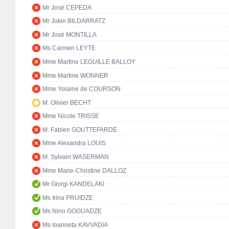
Mr José CEPEDA
Mr Jokin BILDARRATZ
Mr José MONTILLA
Ms Carmen LEYTE
Mme Martine LEGUILLE BALLOY
Mme Martine WONNER
Mme Yolaine de COURSON
M. Olivier BECHT
Mme Nicole TRISSE
M. Fabien GOUTTEFARDE
Mme Alexandra LOUIS
M. Sylvain WASERMAN
Mme Marie-Christine DALLOZ
Mr Giorgi KANDELAKI
Ms Irina PRUIDZE
Ms Nino GOGUADZE
Ms Ioanneta KAVVADIA