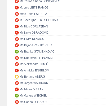
Mr Carlos Alberto GONÇALVES
M. Luís LEITE RAMOS
Mme Edite ESTRELA
M. Gheorghe-Dinu SOCOTAR
Mr Titus CORLĂŢEAN
Mr Žarko OBRADOVIĆ
Ms Elvira KOVÁCS
Ms Biljana PANTIĆ PILJA
Ms Branka STAMENKOVIĆ
Ms Dubravka FILIPOVSKI
Ms Aleksandra TOMIĆ
Ms Annicka ENGBLOM
Ms Boriana ÅBERG
Mr Jörgen WARBORN
Mr Adnan DIBRANI
Mr Markus WIECHEL
Ms Carina OHLSSON