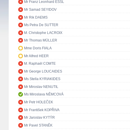
Mr Franz Leonhard ESSL
Mr Samad SEYIDOV
Mr Rik DAEMS
Ms Petra De SUTTER
M. Christophe LACROIX
Mr Thomas MÜLLER
Mme Doris FIALA
Mr Alfred HEER
M. Raphaël COMTE
Mr George LOUCAIDES
Ms Stella KYRIAKIDES
Mr Miroslav NENUTIL
Ms Miroslava NĚMCOVÁ
Mr Petr HOLEČEK
Mr František KOPŘIVA
Mr Jaroslav KYTÝR
Mr Pavel STANĚK