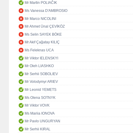
Mr Martin POLIAČIK
Ms Vanessa D'AMBROSIO
Mr Marco NICOLINI
Mr Ahmet Ünal ÇEVİKÖZ
Ms Selin SAYEK BÖKE
Mr Akif Çağatay KILIÇ
Ms Feleknas UCA
Mr Viktor IELENSKYI
Mr Oleh LIASHKO
Mr Serhii SOBOLIEV
Mr Volodymyr ARIEV
Mr Leonid YEMETS
Ms Olena SOTNYK
Mr Viktor VOVK
Ms Mariia IONOVA
Mr Pavlo UNGURYAN
Mr Serhii KIRAL