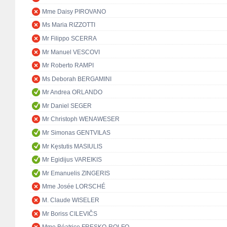
Mme Daisy PIROVANO
Ms Maria RIZZOTTI
Mr Filippo SCERRA
Mr Manuel VESCOVI
Mr Roberto RAMPI
Ms Deborah BERGAMINI
Mr Andrea ORLANDO
Mr Daniel SEGER
Mr Christoph WENAWESER
Mr Simonas GENTVILAS
Mr Kęstutis MASIULIS
Mr Egidijus VAREIKIS
Mr Emanuelis ZINGERIS
Mme Josée LORSCHÉ
M. Claude WISELER
Mr Boriss CILEVIČS