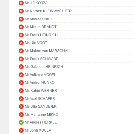
Mr Jiři KOBZA
Mr Norbert KLEINWÄCHTER
Mr Andreas NICK
Mr Michel BRANDT
Mr Frank HEINRICH
Ms Ute VOGT
Mr Matern von MARSCHALL
Mr Frank SCHWABE
Ms Gabriela HEINRICH
Mr Volkmar VOGEL
Mr Andrej HUNKO
Ms Katrin WERNER
Mr Axel SCHÄFER
Ms Ulla SANDBÆK
Ms Marianne MIKKO
Mr Andres HERKEL
Mr Jordi XUCLÀ