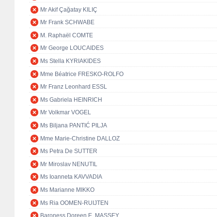
Mr Akif Çağatay KILIÇ
Mr Frank SCHWABE
M. Raphaël COMTE
Mr George LOUCAIDES
Ms Stella KYRIAKIDES
Mme Béatrice FRESKO-ROLFO
Mr Franz Leonhard ESSL
Ms Gabriela HEINRICH
Mr Volkmar VOGEL
Ms Biljana PANTIĆ PILJA
Mme Marie-Christine DALLOZ
Ms Petra De SUTTER
Mr Miroslav NENUTIL
Ms Ioanneta KAVVADIA
Ms Marianne MIKKO
Ms Ria OOMEN-RUIJTEN
Baroness Doreen E. MASSEY