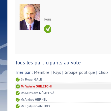
Pour
Tous les participants au vote
Trier par :
Membre
|
Pays
|
Groupe politique
|
Choix
Sir Roger GALE
Mr Valeriu GHILETCHI
Ms Miroslava NĚMCOVÁ
Mr Andres HERKEL
Mr Egidijus VAREIKIS