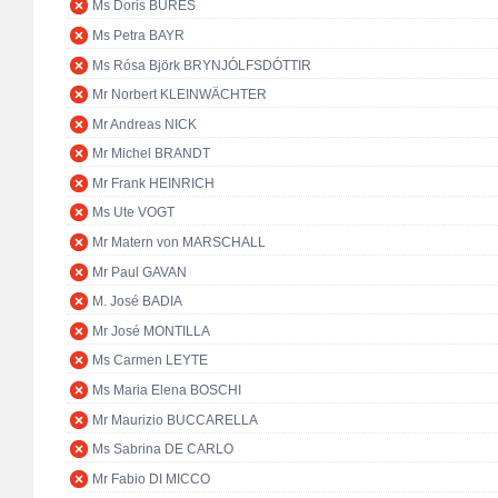
Ms Doris BURES
Ms Petra BAYR
Ms Rósa Björk BRYNJÓLFSDÓTTIR
Mr Norbert KLEINWÄCHTER
Mr Andreas NICK
Mr Michel BRANDT
Mr Frank HEINRICH
Ms Ute VOGT
Mr Matern von MARSCHALL
Mr Paul GAVAN
M. José BADIA
Mr José MONTILLA
Ms Carmen LEYTE
Ms Maria Elena BOSCHI
Mr Maurizio BUCCARELLA
Ms Sabrina DE CARLO
Mr Fabio DI MICCO