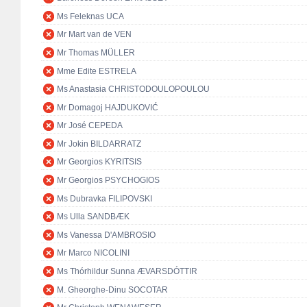
Ms Feleknas UCA
Mr Mart van de VEN
Mr Thomas MÜLLER
Mme Edite ESTRELA
Ms Anastasia CHRISTODOULOPOULOU
Mr Domagoj HAJDUKOVIĆ
Mr José CEPEDA
Mr Jokin BILDARRATZ
Mr Georgios KYRITSIS
Mr Georgios PSYCHOGIOS
Ms Dubravka FILIPOVSKI
Ms Ulla SANDBÆK
Ms Vanessa D'AMBROSIO
Mr Marco NICOLINI
Ms Thórhildur Sunna ÆVARSDÓTTIR
M. Gheorghe-Dinu SOCOTAR