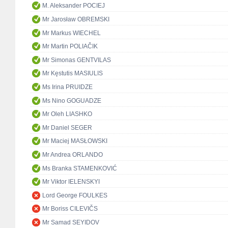
M. Aleksander POCIEJ
Mr Jarosław OBREMSKI
Mr Markus WIECHEL
Mr Martin POLIAČIK
Mr Simonas GENTVILAS
Mr Kęstutis MASIULIS
Ms Irina PRUIDZE
Ms Nino GOGUADZE
Mr Oleh LIASHKO
Mr Daniel SEGER
Mr Maciej MASŁOWSKI
Mr Andrea ORLANDO
Ms Branka STAMENKOVIĆ
Mr Viktor IELENSKYI
Lord George FOULKES
Mr Boriss CILEVIČS
Mr Samad SEYIDOV