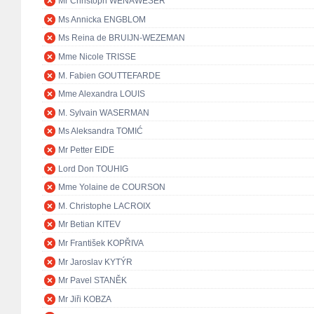
Mr Christoph WENAWESER
Ms Annicka ENGBLOM
Ms Reina de BRUIJN-WEZEMAN
Mme Nicole TRISSE
M. Fabien GOUTTEFARDE
Mme Alexandra LOUIS
M. Sylvain WASERMAN
Ms Aleksandra TOMIĆ
Mr Petter EIDE
Lord Don TOUHIG
Mme Yolaine de COURSON
M. Christophe LACROIX
Mr Betian KITEV
Mr František KOPŘIVA
Mr Jaroslav KYTÝR
Mr Pavel STANĚK
Mr Jiři KOBZA