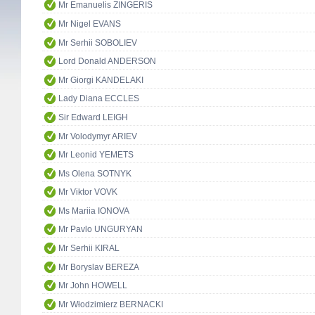
Mr Emanuelis ZINGERIS
Mr Nigel EVANS
Mr Serhii SOBOLIEV
Lord Donald ANDERSON
Mr Giorgi KANDELAKI
Lady Diana ECCLES
Sir Edward LEIGH
Mr Volodymyr ARIEV
Mr Leonid YEMETS
Ms Olena SOTNYK
Mr Viktor VOVK
Ms Mariia IONOVA
Mr Pavlo UNGURYAN
Mr Serhii KIRAL
Mr Boryslav BEREZA
Mr John HOWELL
Mr Włodzimierz BERNACKI