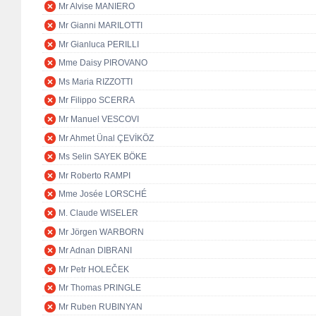
Mr Alvise MANIERO
Mr Gianni MARILOTTI
Mr Gianluca PERILLI
Mme Daisy PIROVANO
Ms Maria RIZZOTTI
Mr Filippo SCERRA
Mr Manuel VESCOVI
Mr Ahmet Ünal ÇEVİKÖZ
Ms Selin SAYEK BÖKE
Mr Roberto RAMPI
Mme Josée LORSCHÉ
M. Claude WISELER
Mr Jörgen WARBORN
Mr Adnan DIBRANI
Mr Petr HOLEČEK
Mr Thomas PRINGLE
Mr Ruben RUBINYAN