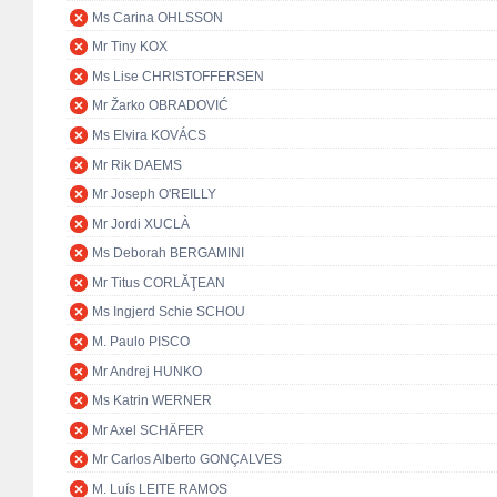
Ms Carina OHLSSON
Mr Tiny KOX
Ms Lise CHRISTOFFERSEN
Mr Žarko OBRADOVIĆ
Ms Elvira KOVÁCS
Mr Rik DAEMS
Mr Joseph O'REILLY
Mr Jordi XUCLÀ
Ms Deborah BERGAMINI
Mr Titus CORLĂŢEAN
Ms Ingjerd Schie SCHOU
M. Paulo PISCO
Mr Andrej HUNKO
Ms Katrin WERNER
Mr Axel SCHÄFER
Mr Carlos Alberto GONÇALVES
M. Luís LEITE RAMOS